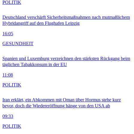
POLITIK
Deutschland verschärft Sicherheitsmaßnahmen nach mutmaßlichem
Hybridangriff auf den Flughafen Leipzig
16:05
GESUNDHEIT
Spanien und Luxemburg verzeichnen den stärksten Rückgang beim
täglichen Tabakkonsum in der EU
11:08
POLITIK
Iran erklärt, ein Abkommen mit Oman über Hormus stehe kurz
bevor, doch die Wiedereröffnung hänge von den USA ab
09:33
POLITIK