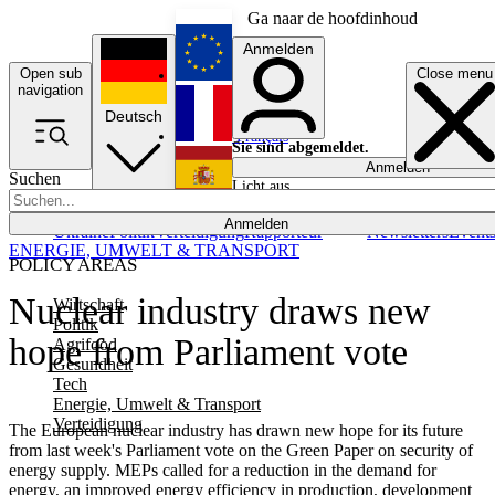
Ga naar de hoofdinhoud
Anmelden
Open sub
Close menu
English
navigation
Deutsch
Français
Sie sind abgemeldet.
Anmelden
Suchen
Licht aus
Español
Anmelden
Ukraine
Politik
Verteidigung
Rapporteur
Newsletters
Event
ENERGIE, UMWELT & TRANSPORT
POLICY AREAS
Nuclear industry draws new
Wirtschaft
Politik
hope from Parliament vote
Agrifood
Gesundheit
Tech
Energie, Umwelt & Transport
Verteidigung
The European nuclear industry has drawn new hope for its future
from last week's Parliament vote on the Green Paper on security of
energy supply. MEPs called for a reduction in the demand for
energy, an improved energy efficiency in production, development