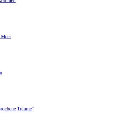
ankommen
n Meer
en
brochene Träume“