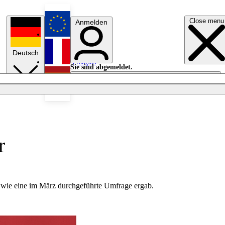
Close menu
Anmelden
English
Deutsch
Français
Sie sind abgemeldet.
Anmelden
Licht aus
Español
r
, wie eine im März durchgeführte Umfrage ergab.