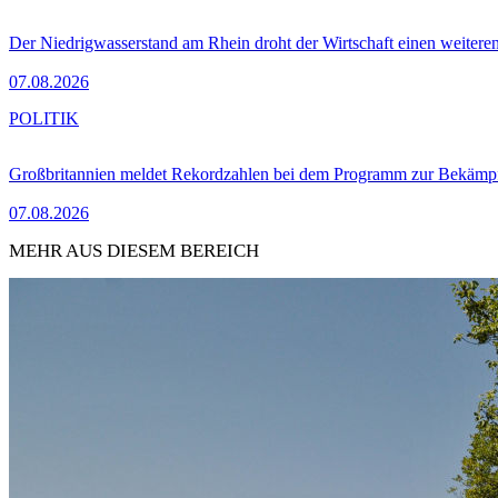
Der Niedrigwasserstand am Rhein droht der Wirtschaft einen weitere
07.08.2026
POLITIK
Großbritannien meldet Rekordzahlen bei dem Programm zur Bekämpf
07.08.2026
MEHR AUS DIESEM BEREICH