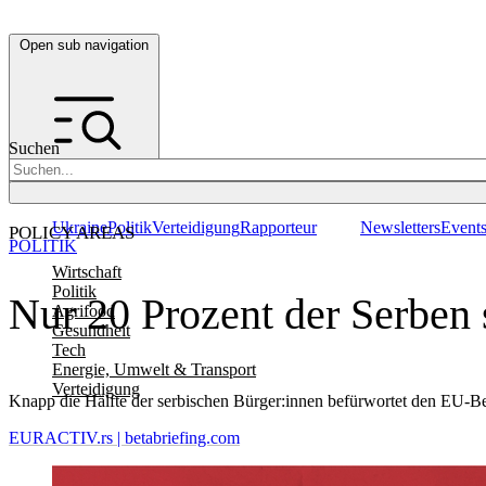
Open sub navigation
Suchen
Ukraine
Politik
Verteidigung
Rapporteur
Newsletters
Event
POLICY AREAS
POLITIK
Wirtschaft
Politik
Nur 20 Prozent der Serben
Agrifood
Gesundheit
Tech
Energie, Umwelt & Transport
Verteidigung
Knapp die Hälfte der serbischen Bürger:innen befürwortet den EU-Bei
EURACTIV.rs | betabriefing.com