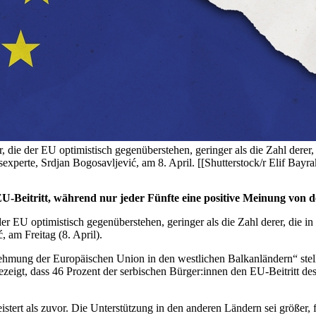
, die der EU optimistisch gegenüberstehen, geringer als die Zahl derer
perte, Srdjan Bogosavljević, am 8. April. [[Shutterstock/r Elif Bayrak
U-Beitritt, während nur jeder Fünfte eine positive Meinung von 
 der EU optimistisch gegenüberstehen, geringer als die Zahl derer, die 
 am Freitag (8. April).
ehmung der Europäischen Union in den westlichen Balkanländern“ stell
eigt, dass 46 Prozent der serbischen Bürger:innen den EU-Beitritt de
istert als zuvor. Die Unterstützung in den anderen Ländern sei größer,