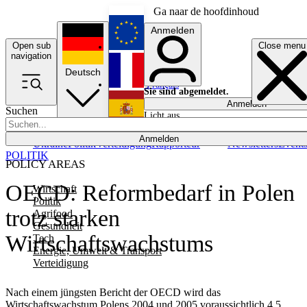
Ga naar de hoofdinhoud
Anmelden
Open sub
Close menu
English
navigation
Deutsch
Français
Sie sind abgemeldet.
Anmelden
Suchen
Licht aus
Español
Anmelden
Ukraine
Politik
Verteidigung
Rapporteur
Newsletters
Event
POLITIK
POLICY AREAS
OECD: Reformbedarf in Polen
Wirtschaft
Politik
trotz starken
Agrifood
Gesundheit
Wirtschaftswachstums
Tech
Energie, Umwelt & Transport
Verteidigung
Nach einem jüngsten Bericht der OECD wird das
Wirtschaftswachstum Polens 2004 und 2005 voraussichtlich 4,5