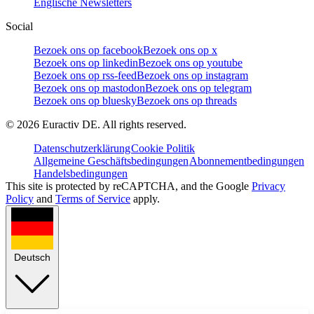
Englische Newsletters
Social
Bezoek ons op facebook
Bezoek ons op x
Bezoek ons op linkedin
Bezoek ons op youtube
Bezoek ons op rss-feed
Bezoek ons op instagram
Bezoek ons op mastodon
Bezoek ons op telegram
Bezoek ons op bluesky
Bezoek ons op threads
©
2026
Euractiv DE. All rights reserved.
Datenschutzerklärung
Cookie Politik
Allgemeine Geschäftsbedingungen
Abonnementbedingungen
Handelsbedingungen
This site is protected by reCAPTCHA, and the Google
Privacy
Policy
and
Terms of Service
apply.
Deutsch