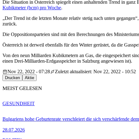
Die Situation in Österreich spiegelt einen anhaltenden Trend in ga
Kubikmeter (bcm) pro Woche
.
„Der Trend ist die letzten Monate relativ stetig nach unten gegange
zurück.
Die Oppositionsparteien sind mit den Berechnungen des Ministeriums ni
Österreich ist derweil ebenfalls für den Winter gerüstet, da die Gasspei
Von den neun Milliarden Kubikmetern an Gas, die eingespeichert sind,
einen Drei-Milliarden-Erdgasspeicher in Salzburg angewiesen ist).
Nov 22, 2022 - 07:28
Zuletzt aktualisiert: Nov 22, 2022 - 10:52
Drucken
Aktie
MEIST GELESEN
GESUNDHEIT
Bulgariens hohe Geburtenrate verschleiert die sich verschärfende dem
28.07.2026