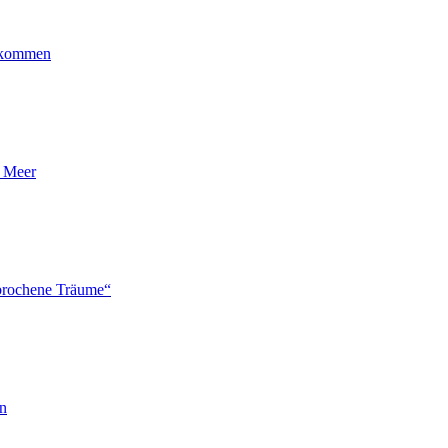
ankommen
n Meer
brochene Träume“
en