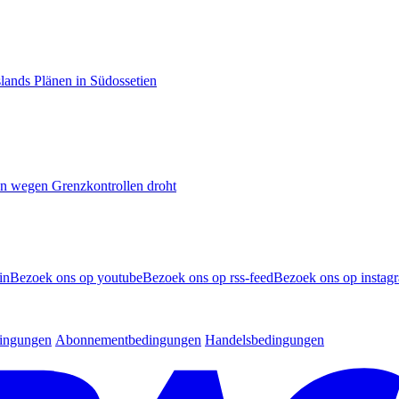
lands Plänen in Südossetien
n wegen Grenzkontrollen droht
in
Bezoek ons op youtube
Bezoek ons op rss-feed
Bezoek ons op instag
dingungen
Abonnementbedingungen
Handelsbedingungen