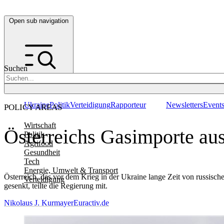
Open sub navigation
Suchen
Ukraine
Politik
Verteidigung
Rapporteur
Newsletters
Event
POLICY AREAS
Wirtschaft
Österreichs Gasimporte aus
Politik
Agrifood
Gesundheit
Tech
Energie, Umwelt & Transport
Österreich, das vor dem Krieg in der Ukraine lange Zeit von russis
Verteidigung
gesenkt, teilte die Regierung mit.
Nikolaus J. Kurmayer
Euractiv.de