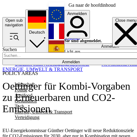
Ga naar de hoofdinhoud
Anmelden
Open sub
Close menu
English
navigation
Deutsch
Français
Sie sind abgemeldet.
Anmelden
Suchen
Licht aus
Español
Anmelden
Ukraine
Politik
Verteidigung
Rapporteur
Newsletters
Event
ENERGIE, UMWELT & TRANSPORT
POLICY AREAS
Oettinger für Kombi-Vorgaben
Wirtschaft
Politik
zu Erneuerbaren und CO2-
Agrifood
Gesundheit
Emissionen
Tech
Energie, Umwelt & Transport
Verteidigung
EU-Energiekommissar Günther Oettinger will neue Reduktionsziele
für CO2-Emissionen für 2030, aber nur in Kombination mit neuen