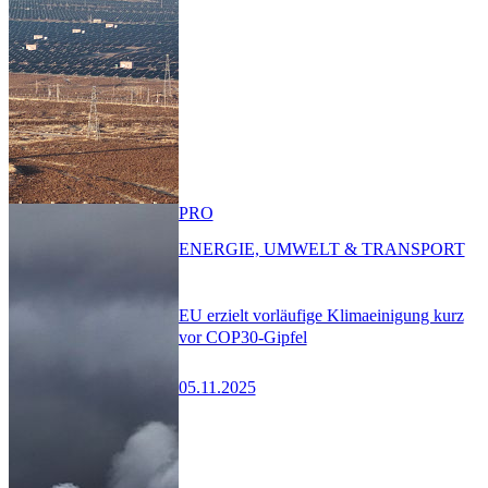
PRO
ENERGIE, UMWELT & TRANSPORT
EU erzielt vorläufige Klimaeinigung kurz
vor COP30-Gipfel
05.11.2025