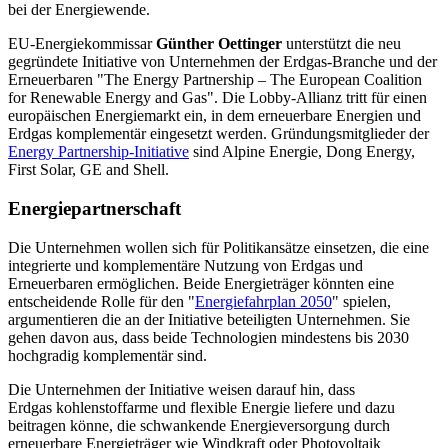
bei der Energiewende.
EU-Energiekommissar
Günther Oettinger
unterstützt die neu
gegründete Initiative von Unternehmen der Erdgas-Branche und der
Erneuerbaren "The Energy Partnership – The European Coalition
for Renewable Energy and Gas". Die Lobby-Allianz tritt für einen
europäischen Energiemarkt ein, in dem erneuerbare Energien und
Erdgas komplementär eingesetzt werden. Gründungsmitglieder der
Energy Partnership-Initiative
sind Alpine Energie, Dong Energy,
First Solar, GE and Shell.
Energiepartnerschaft
Die Unternehmen wollen sich für Politikansätze einsetzen, die eine
integrierte und komplementäre Nutzung von Erdgas und
Erneuerbaren ermöglichen. Beide Energieträger könnten eine
entscheidende Rolle für den "
Energiefahrplan 2050
" spielen,
argumentieren die an der Initiative beteiligten Unternehmen. Sie
gehen davon aus, dass beide Technologien mindestens bis 2030
hochgradig komplementär sind.
Die Unternehmen der Initiative weisen darauf hin, dass
Erdgas kohlenstoffarme und flexible Energie liefere und dazu
beitragen könne, die schwankende Energieversorgung durch
erneuerbare Energieträger wie Windkraft oder Photovoltaik