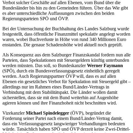
Verbot solcher Geschäfte auf allen Ebenen, vom Bund über die
Bundesländer bis hin zu den Gemeinden führen. Über das Wie gibt
es aber unterschiedliche Auffassungen zwischen den beiden
Regierungsparteien SPÖ und ÖVP.
Bei der Untersuchung der Buchhaltung des Landes Salzburg wurde
festgestellt, dass öffentliche Finanzmittel spekulativ angelegt worden
waren, wobei Buchverluste in Höhe von rund 340 Millionen Euro
enstanden. Die genaue Schadenshöhe wird aktuell noch geprüft.
Als Konsequenz aus dem Salzburger Finanzskandal fordern nun alle
Parteien, dass Spekulationen mit Steuergeldern künftig unterbunden
werden müssten. Das soll, so Bundeskanzler
Werner Faymann
(SPÖ), durch ein Bundesverfassungsgesetz einheitlich geregelt
werden. Auch Regierungspartner ÖVP will, dass es auf allen
Ebenen ein gesetzliches Verbot für Spekulation mit Steuergeld gibt –
allerdings nur im Rahmen eines Bund/Länder-Vertrags in
Verbindung mit dem Stabilitätspakt. Die Länder wollen damit
sicherstellen, dass sie mit dem Bund weiterhin auf Augenhöhe
agieren können und ihre Finanzhoheit nicht beschnitten wird.
Vizekanzler
Michael Spindelegger
(ÖVP), begründet die
Forderung seiner Partei nach einem Bund/Länder-Vertrag damit,
dass ein Verfassungsgesetz langwieriger Verhandlungen bedeuten
würde. Tatsächlich haben SPÖ und ÖVP derzeit keine Zwei-Drittel-