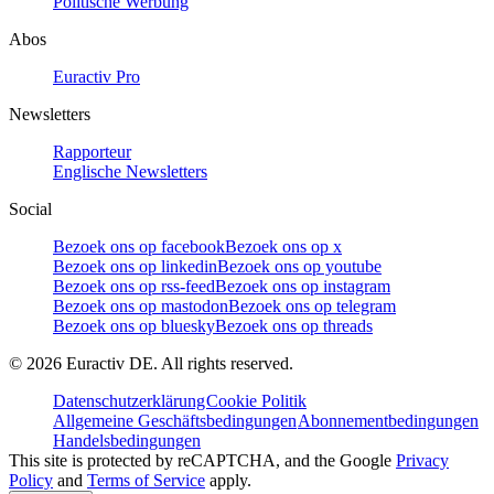
Politische Werbung
Abos
Euractiv Pro
Newsletters
Rapporteur
Englische Newsletters
Social
Bezoek ons op facebook
Bezoek ons op x
Bezoek ons op linkedin
Bezoek ons op youtube
Bezoek ons op rss-feed
Bezoek ons op instagram
Bezoek ons op mastodon
Bezoek ons op telegram
Bezoek ons op bluesky
Bezoek ons op threads
©
2026
Euractiv DE. All rights reserved.
Datenschutzerklärung
Cookie Politik
Allgemeine Geschäftsbedingungen
Abonnementbedingungen
Handelsbedingungen
This site is protected by reCAPTCHA, and the Google
Privacy
Policy
and
Terms of Service
apply.