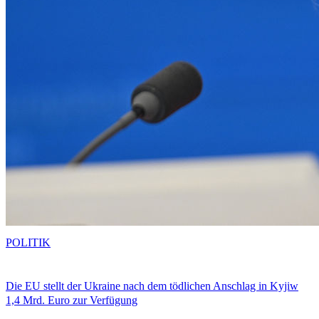
POLITIK
Die EU stellt der Ukraine nach dem tödlichen Anschlag in Kyjiw
1,4 Mrd. Euro zur Verfügung