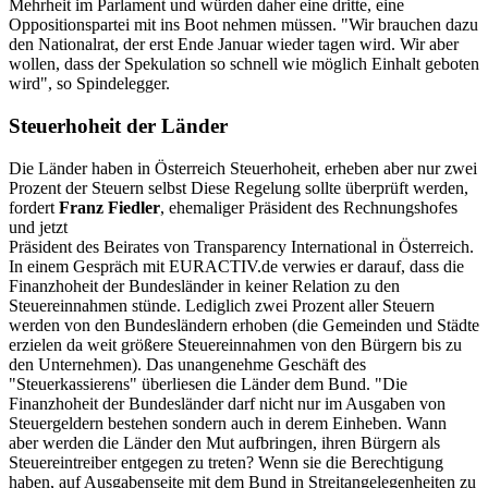
Mehrheit im Parlament und würden daher eine dritte, eine
Oppositionspartei mit ins Boot nehmen müssen. "Wir brauchen dazu
den Nationalrat, der erst Ende Januar wieder tagen wird. Wir aber
wollen, dass der Spekulation so schnell wie möglich Einhalt geboten
wird", so Spindelegger.
Steuerhoheit der Länder
Die Länder haben in Österreich Steuerhoheit, erheben aber nur zwei
Prozent der Steuern selbst Diese Regelung sollte überprüft werden,
fordert
Franz Fiedler
, ehemaliger Präsident des Rechnungshofes
und jetzt
Präsident des Beirates von Transparency International in Österreich.
In einem Gespräch mit EURACTIV.de verwies er darauf, dass die
Finanzhoheit der Bundesländer in keiner Relation zu den
Steuereinnahmen stünde. Lediglich zwei Prozent aller Steuern
werden von den Bundesländern erhoben (die Gemeinden und Städte
erzielen da weit größere Steuereinnahmen von den Bürgern bis zu
den Unternehmen). Das unangenehme Geschäft des
"Steuerkassierens" überliesen die Länder dem Bund. "Die
Finanzhoheit der Bundesländer darf nicht nur im Ausgaben von
Steuergeldern bestehen sondern auch in derem Einheben. Wann
aber werden die Länder den Mut aufbringen, ihren Bürgern als
Steuereintreiber entgegen zu treten? Wenn sie die Berechtigung
haben, auf Ausgabenseite mit dem Bund in Streitangelegenheiten zu