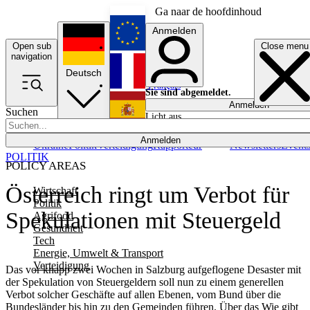
Ga naar de hoofdinhoud
Anmelden
Open sub
Close menu
English
navigation
Deutsch
Français
Sie sind abgemeldet.
Anmelden
Suchen
Licht aus
Español
Anmelden
Ukraine
Politik
Verteidigung
Rapporteur
Newsletters
Event
POLITIK
POLICY AREAS
Österreich ringt um Verbot für
Wirtschaft
Politik
Spekulationen mit Steuergeld
Agrifood
Gesundheit
Tech
Energie, Umwelt & Transport
Verteidigung
Das vor knapp zwei Wochen in Salzburg aufgeflogene Desaster mit
der Spekulation von Steuergeldern soll nun zu einem generellen
Verbot solcher Geschäfte auf allen Ebenen, vom Bund über die
Bundesländer bis hin zu den Gemeinden führen. Über das Wie gibt