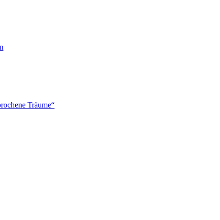
en
brochene Träume“