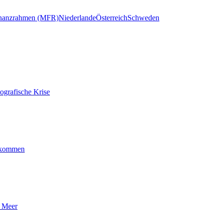
inanzrahmen (MFR)
Niederlande
Österreich
Schweden
ografische Krise
ankommen
n Meer