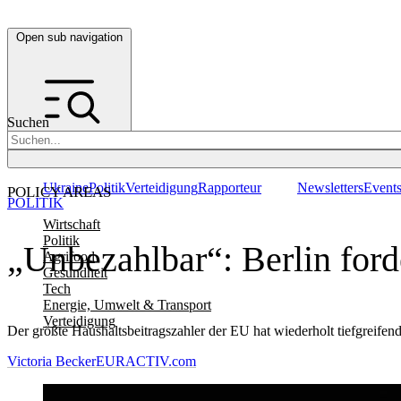
Open sub navigation
Suchen
Ukraine
Politik
Verteidigung
Rapporteur
Newsletters
Event
POLICY AREAS
POLITIK
Wirtschaft
Politik
„Unbezahlbar“: Berlin for
Agrifood
Gesundheit
Tech
Energie, Umwelt & Transport
Verteidigung
Der größte Haushaltsbeitragszahler der EU hat wiederholt tiefgreife
Victoria Becker
EURACTIV.com