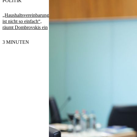
POLITIK
„Haushaltsvereinbarung
ist nicht so einfach“,
räumt Dombrovskis ein
3 MINUTEN