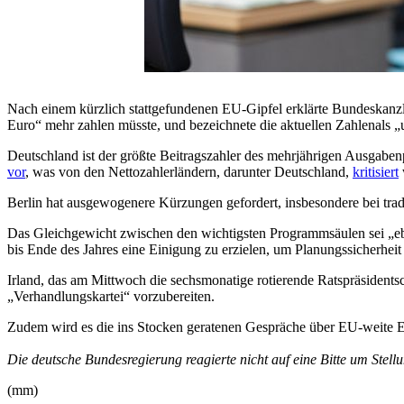
Nach einem kürzlich stattgefundenen EU-Gipfel erklärte Bundeskanzle
Euro“ mehr zahlen müsste, und bezeichnete die aktuellen
Zahlen
als
„u
Deutschland ist der größte Beitragszahler des mehrjährigen Ausgabe
vor
, was von den Nettozahlerländern, darunter Deutschland,
kritisiert
Berlin hat ausgewogenere Kürzungen gefordert, insbesondere bei tra
Das Gleichgewicht zwischen den wichtigsten Programmsäulen sei „ebe
bis Ende des Jahres eine Einigung zu erzielen, um Planungssicherheit 
Irland, das am Mittwoch die sechsmonatige rotierende Ratspräsidents
„Verhandlungskartei“ vorzubereiten.
Zudem wird es die ins Stocken geratenen Gespräche über EU-weite Ein
Die deutsche Bundesregierung reagierte nicht auf eine Bitte um Stel
(mm)