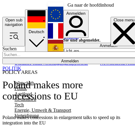
Ga naar de hoofdinhoud
Anmelden
Open sub
Close menu
English
navigation
Deutsch
Français
Sie sind abgemeldet.
Anmelden
Suchen
Licht aus
Español
Anmelden
Ukraine
Politik
Verteidigung
Rapporteur
Newsletters
Event
POLITIK
POLICY AREAS
Poland makes more
Wirtschaft
Politik
concessions to EU
Agrifood
Gesundheit
Tech
Energie, Umwelt & Transport
Verteidigung
Poland makes concessions in enlargement talks to speed up its
integration into the EU