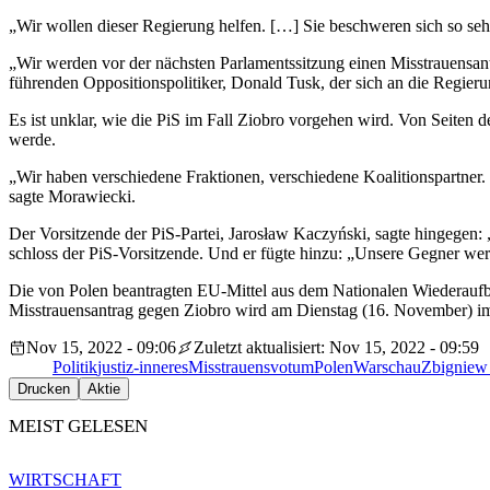
„Wir wollen dieser Regierung helfen. […] Sie beschweren sich so seh
„Wir werden vor der nächsten Parlamentssitzung einen Misstrauensantr
führenden Oppositionspolitiker, Donald Tusk, der sich an die Regier
Es ist unklar, wie die PiS im Fall Ziobro vorgehen wird. Von Seiten 
werde.
„Wir haben verschiedene Fraktionen, verschiedene Koalitionspartner.
sagte Morawiecki.
Der Vorsitzende der PiS-Partei, Jarosław Kaczyński, sagte hingegen: 
schloss der PiS-Vorsitzende. Und er fügte hinzu: „Unsere Gegner wer
Die von Polen beantragten EU-Mittel aus dem Nationalen Wiederaufba
Misstrauensantrag gegen Ziobro wird am Dienstag (16. November) im
Nov 15, 2022 - 09:06
Zuletzt aktualisiert: Nov 15, 2022 - 09:59
Politik
justiz-inneres
Misstrauensvotum
Polen
Warschau
Zbigniew
Drucken
Aktie
MEIST GELESEN
WIRTSCHAFT