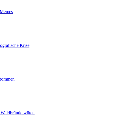
t-Memes
ografische Krise
ankommen
n Waldbrände wüten