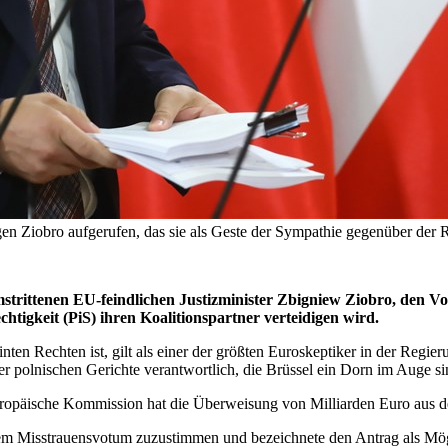
 Ziobro aufgerufen, das sie als Geste der Sympathie gegenüber der Re
strittenen EU-feindlichen Justizminister Zbigniew Ziobro, den V
htigkeit (PiS) ihren Koalitionspartner verteidigen wird.
einten Rechten ist, gilt als einer der größten Euroskeptiker in der Regi
er polnischen Gerichte verantwortlich, die Brüssel ein Dorn im Auge si
e Europäische Kommission hat die Überweisung von Milliarden Euro au
dem Misstrauensvotum zuzustimmen und bezeichnete den Antrag als Mög