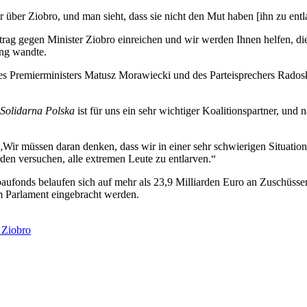
r über Ziobro, und man sieht, dass sie nicht den Mut haben [ihn zu en
ag gegen Minister Ziobro einreichen und wir werden Ihnen helfen, dies
ung wandte.
des Premierministers Matusz Morawiecki und des Parteisprechers Radosła
Solidarna Polska
ist für uns ein sehr wichtiger Koalitionspartner, und 
„Wir müssen daran denken, dass wir in einer sehr schwierigen Situatio
den versuchen, alle extremen Leute zu entlarven.“
ufonds belaufen sich auf mehr als 23,9 Milliarden Euro an Zuschüssen
 Parlament eingebracht werden.
 Ziobro