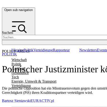
Open sub navigation
Suchen
Ukraine
Politik
Verteidigung
Rapporteur
Newsletters
Event
POLICY AREAS
POLITIK
Wirtschaft
Politik
Polnischer Justizminister 
Agrifood
Gesundheit
Tech
Energie, Umwelt & Transport
Verteidigung
Die polnische Opposition hat ein Misstrauensvotum gegen den umstritt
Gerechtigkeit (PiS) ihren Koalitionspartner verteidigen wird.
Bartosz Sieniawski
EURACTIV.pl