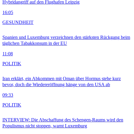
Hybridangriff auf den Flughafen Leipzig
16:05
GESUNDHEIT
Spanien und Luxemburg verzeichnen den stärksten Rückgang beim
täglichen Tabakkonsum in der EU
11:08
POLITIK
Iran erklärt, ein Abkommen mit Oman über Hormus stehe kurz
bevor, doch die Wiedereröffnung hänge von den USA ab
09:33
POLITIK
INTERVIEW: Die Abschaffung des Schengen-Raums wird den
Populismus nicht stoppen, warnt Luxemburg