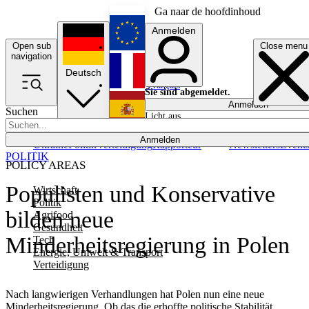
Ga naar de hoofdinhoud
Anmelden
Open sub
Close menu
English
navigation
Deutsch
Français
Sie sind abgemeldet.
Anmelden
Suchen
Licht aus
Español
Anmelden
Ukraine
Politik
Verteidigung
Rapporteur
Newsletters
Event
POLITIK
POLICY AREAS
Populisten und Konservative
Wirtschaft
Politik
bilden neue
Agrifood
Gesundheit
Minderheitsregierung in Polen
Tech
Energie, Umwelt & Transport
Verteidigung
Nach langwierigen Verhandlungen hat Polen nun eine neue
Minderheitsregierung. Ob das die erhoffte politische Stabilität