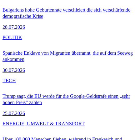
Bulgariens hohe Geburtenrate verschleiert die sich verschärfende
demografische Krise
28.07.2026
POLITIK
Spanische Enklave von Migranten überrannt, die auf dem Seeweg
ankommen
30.07.2026
TECH
Trump sagt, die EU werde für die Google-Geldstrafe einen „sehr
hohen Preis“ zahlen
25.07.2026
ENERGIE, UMWELT & TRANSPORT
Über 100.000 Menschen fliehen, während in Frankreich und