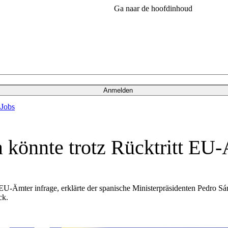
Ga naar de hoofdinhoud
Anmelden
s
Jobs
a könnte trotz Rücktritt E
U-Ämter infrage, erklärte der spanische Ministerpräsidenten Pedro Sá
ck.