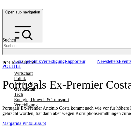
Open sub navigation
Suchen
Ukraine
Politik
Verteidigung
Rapporteur
Newsletters
Event
POLICY AREAS
POLITIK
Wirtschaft
Politik
Portugals Ex-Premier Cost
Agrifood
Gesundheit
Tech
Energie, Umwelt & Transport
Verteidigung
Portugals Ex-Premier António Costa kommt nach wie vor für höhere E
gebracht worden, trat dann aber wegen Korruptionsermittlungen zurü
Margarida Pinto
Lusa.pt