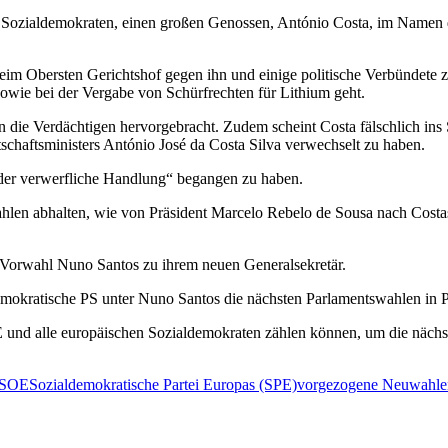
n Sozialdemokraten, einen großen Genossen, António Costa, im Namen 
beim Obersten Gerichtshof gegen ihn und einige politische Verbündete 
owie bei der Vergabe von Schürfrechten für Lithium geht.
n die Verdächtigen hervorgebracht. Zudem scheint Costa fälschlich ins
chaftsministers António José da Costa Silva verwechselt zu haben.
e oder verwerfliche Handlung“ begangen zu haben.
n abhalten, wie von Präsident Marcelo Rebelo de Sousa nach Costas Rü
Vorwahl Nuno Santos zu ihrem neuen Generalsekretär.
demokratische PS unter Nuno Santos die nächsten Parlamentswahlen in
E und alle europäischen Sozialdemokraten zählen können, um die nächs
SOE
Sozialdemokratische Partei Europas (SPE)
vorgezogene Neuwahle