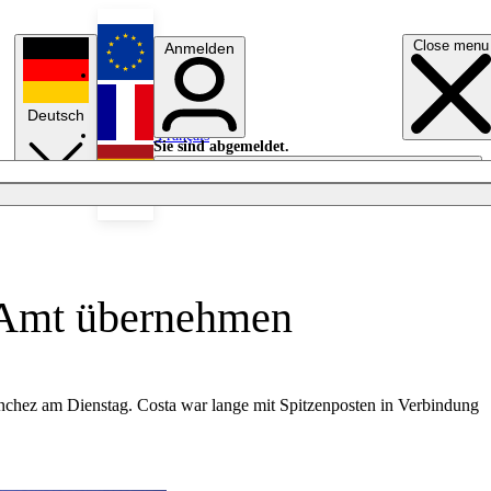
Close menu
Anmelden
English
Deutsch
Français
Sie sind abgemeldet.
Anmelden
Licht aus
Español
U-Amt übernehmen
nchez am Dienstag. Costa war lange mit Spitzenposten in Verbindung