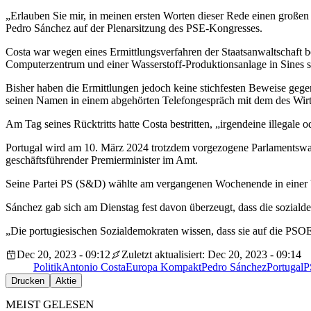
„Erlauben Sie mir, in meinen ersten Worten dieser Rede einen große
Pedro Sánchez auf der Plenarsitzung des PSE-Kongresses.
Costa war wegen eines Ermittlungsverfahren der Staatsanwaltschaft 
Computerzentrum und einer Wasserstoff-Produktionsanlage in Sines s
Bisher haben die Ermittlungen jedoch keine stichfesten Beweise gege
seinen Namen in einem abgehörten Telefongespräch mit dem des Wirts
Am Tag seines Rücktritts hatte Costa bestritten, „irgendeine illegal
Portugal wird am 10. März 2024 trotzdem vorgezogene Parlamentswahle
geschäftsführender Premierminister im Amt.
Seine Partei PS (S&D) wählte am vergangenen Wochenende in einer 
Sánchez gab sich am Dienstag fest davon überzeugt, dass die sozial
„Die portugiesischen Sozialdemokraten wissen, dass sie auf die PSO
Dec 20, 2023 - 09:12
Zuletzt aktualisiert: Dec 20, 2023 - 09:14
Politik
Antonio Costa
Europa Kompakt
Pedro Sánchez
Portugal
P
Drucken
Aktie
MEIST GELESEN