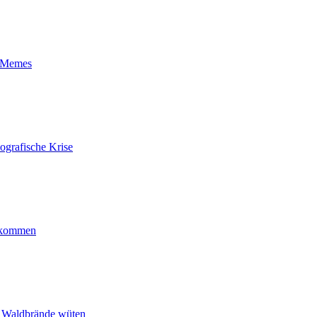
t-Memes
ografische Krise
ankommen
n Waldbrände wüten