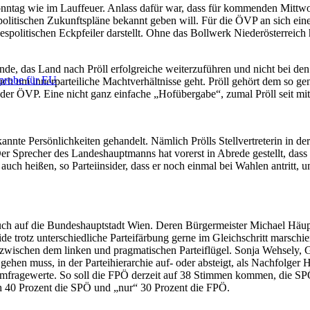
onntag wie im Lauffeuer. Anlass dafür war, dass für kommenden Mittwoc
itischen Zukunftspläne bekannt geben will. Für die ÖVP an sich eine se
espolitischen Eckpfeiler darstellt. Ohne das Bollwerk Niederösterreich
imstande, das Land nach Pröll erfolgreiche weiterzuführen und nicht be
lprobe für EU
uch um innerparteiliche Machtverhältnisse geht. Pröll gehört dem so g
er ÖVP. Eine nicht ganz einfache „Hofübergabe“, zumal Pröll seit mitt
nnte Persönlichkeiten gehandelt. Nämlich Prölls Stellvertreterin in de
er Sprecher des Landeshauptmanns hat vorerst in Abrede gestellt, dass 
auch heißen, so Parteiinsider, dass er noch einmal bei Wahlen antritt,
h auf die Bundeshauptstadt Wien. Deren Bürgermeister Michael Häupl s
ide trotz unterschiedliche Parteifärbung gerne im Gleichschritt marschie
 zwischen dem linken und pragmatischen Parteiflügel. Sonja Wehsely, G
ehen muss, in der Parteihierarchie auf- oder absteigt, als Nachfolger H
 Umfragewerte. So soll die FPÖ derzeit auf 38 Stimmen kommen, die S
h 40 Prozent die SPÖ und „nur“ 30 Prozent die FPÖ.