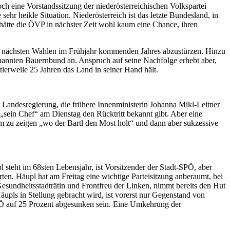
h eine Vorstandssitzung der niederösterreichischen Volkspartei
hr heikle Situation. Niederösterreich ist das letzte Bundesland, in
 hätte die ÖVP in nächster Zeit wohl kaum eine Chance, ihren
i den nächsten Wahlen im Frühjahr kommenden Jahres abzustürzen. Hinzu
enannten Bauernbund an. Anspruch auf seine Nachfolge erhebt aber,
lerweile 25 Jahren das Land in seiner Hand hält.
r Landesregierung, die frühere Innenministerin Johanna Mikl-Leitner
„sein Chef“ am Dienstag den Rücktritt bekannt gibt. Aber eine
 um zu zeigen „wo der Bartl den Most holt“ und dann aber sukzessive
teht im 68sten Lebensjahr, ist Vorsitzender der Stadt-SPÖ, aber
rten. Häupl hat am Freitag eine wichtige Parteisitzung anberaumt, bei
esundheitsstadträtin und Frontfreu der Linken, nimmt bereits den Hut
äupls in Stellung gebracht wird, ist vorerst nur Gegenstand von
PÖ auf 25 Prozent abgesunken sein. Eine Umkehrung der