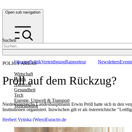
Open sub navigation
Suchen
Ukraine
Politik
Verteidigung
Rapporteur
Newsletters
Event
POLICY AREAS
Wirtschaft
Pröll auf dem Rückzug?
Politik
Agrifood
Gesundheit
Tech
Energie, Umwelt & Transport
Niederösterreichs Landeshauptmann Erwin Pröll hatte sich in den ver
Verteidigung
Institutionen organisiert. Inzwischen gilt er als österreichische "Leitfi
Herbert Vytiska (Wien)
Euractiv.de