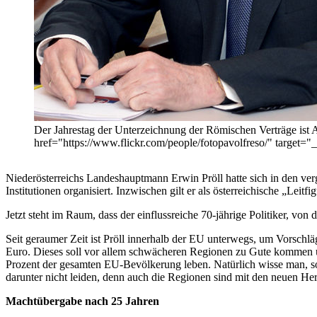
Der Jahrestag der Unterzeichnung der Römischen Verträge ist An
href="https://www.flickr.com/people/fotopavolfreso/" target=
Niederösterreichs Landeshauptmann Erwin Pröll hatte sich in den ver
Institutionen organisiert. Inzwischen gilt er als österreichische „Leitfi
Jetzt steht im Raum, dass der einflussreiche 70-jährige Politiker, von 
Seit geraumer Zeit ist Pröll innerhalb der EU unterwegs, um Vorschl
Euro. Dieses soll vor allem schwächeren Regionen zu Gute kommen u
Prozent der gesamten EU-Bevölkerung leben. Natürlich wisse man, so 
darunter nicht leiden, denn auch die Regionen sind mit den neuen He
Machtübergabe nach 25 Jahren