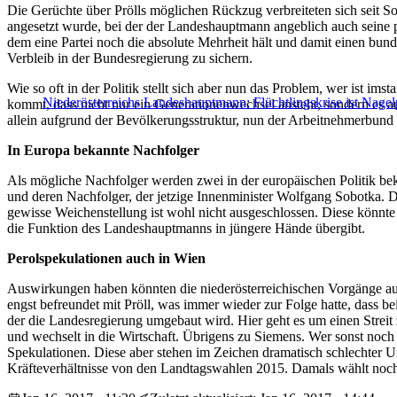
Die Gerüchte über Prölls möglichen Rückzug verbreiteten sich seit S
angesetzt wurde, bei der der Landeshauptmann angeblich auch seine pol
dem eine Partei noch die absolute Mehrheit hält und damit einen bund
Verbleib in der Bundesregierung zu sichern.
Wie so oft in der Politik stellt sich aber nun das Problem, wer ist 
Niederösterreichs Landeshauptmann: Flüchtlingskrise ist Nage
kommt, dass nicht nur ein Generationenwechsel ansteht, sondern es a
allein aufgrund der Bevölkerungsstruktur, nun der Arbeitnehmerbund d
In Europa bekannte Nachfolger
Als mögliche Nachfolger werden zwei in der europäischen Politik beka
und deren Nachfolger, der jetzige Innenminister Wolfgang Sobotka. D
gewisse Weichenstellung ist wohl nicht ausgeschlossen. Diese könnte 
die Funktion des Landeshauptmanns in jüngere Hände übergibt.
Perolspekulationen auch in Wien
Auswirkungen haben könnten die niederösterreichischen Vorgänge auc
engst befreundet mit Pröll, was immer wieder zur Folge hatte, dass be
der die Landesregierung umgebaut wird. Hier geht es um einen Streit
und wechselt in die Wirtschaft. Übrigens zu Siemens. Wer sonst noch g
Spekulationen. Diese aber stehen im Zeichen dramatisch schlechter
Kräfteverhältnisse von den Landtagswahlen 2015. Damals wählt noc