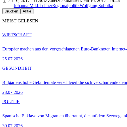
Jan 16, 2017 - 11:30
Zuletzt aktualisiert: Jan 16, 2017 - 14:44
Johanna Mikl-Leitner
Regionalpolitik
Wolfgang Sobotka
Drucken
Aktie
MEIST GELESEN
WIRTSCHAFT
Europäer machen aus den vorgeschlagenen Euro-Banknoten Interne
25.07.2026
GESUNDHEIT
Bulgariens hohe Geburtenrate verschleiert die sich verschärfende dem
28.07.2026
POLITIK
Spanische Enklave von Migranten überrannt, die auf dem Seeweg 
30.07.2026