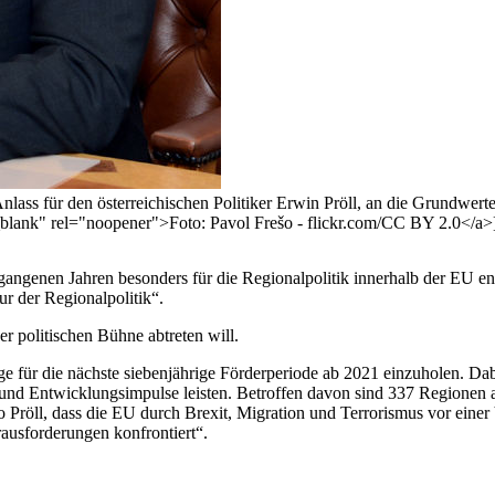
lass für den österreichischen Politiker Erwin Pröll, an die Grundwert
"_blank" rel="noopener">Foto: Pavol Frešo - flickr.com/CC BY 2.0</a>
gangenen Jahren besonders für die Regionalpolitik innerhalb der EU eng
gur der Regionalpolitik“.
der politischen Bühne abtreten will.
äge für die nächste siebenjährige Förderperiode ab 2021 einzuholen. 
nd Entwicklungsimpulse leisten. Betroffen davon sind 337 Regionen a
Pröll, dass die EU durch Brexit, Migration und Terrorismus vor einer
rausforderungen konfrontiert“.