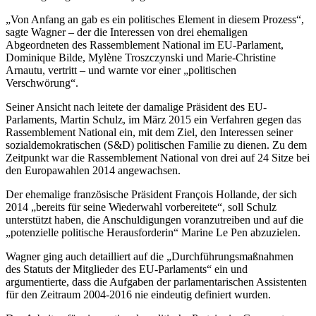
„Von Anfang an gab es ein politisches Element in diesem Prozess“,
sagte Wagner – der die Interessen von drei ehemaligen
Abgeordneten des Rassemblement National im EU-Parlament,
Dominique Bilde, Mylène Troszczynski und Marie-Christine
Arnautu, vertritt – und warnte vor einer „politischen
Verschwörung“.
Seiner Ansicht nach leitete der damalige Präsident des EU-
Parlaments, Martin Schulz, im März 2015 ein Verfahren gegen das
Rassemblement National ein, mit dem Ziel, den Interessen seiner
sozialdemokratischen (S&D) politischen Familie zu dienen. Zu dem
Zeitpunkt war die Rassemblement National von drei auf 24 Sitze bei
den Europawahlen 2014 angewachsen.
Der ehemalige französische Präsident François Hollande, der sich
2014 „bereits für seine Wiederwahl vorbereitete“, soll Schulz
unterstützt haben, die Anschuldigungen voranzutreiben und auf die
„potenzielle politische Herausforderin“ Marine Le Pen abzuzielen.
Wagner ging auch detailliert auf die „Durchführungsmaßnahmen
des Statuts der Mitglieder des EU-Parlaments“ ein und
argumentierte, dass die Aufgaben der parlamentarischen Assistenten
für den Zeitraum 2004-2016 nie eindeutig definiert wurden.