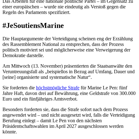
Das Arbeiten für eine nationale politische Partei – im Gegensatz zu
einer europäischen – wurde nie eindeutig als Verstoß gegen die
Regeln des Parlaments spezifiziert.
#JeSoutiensMarine
Die Hauptargumente der Verteidigung scheinen eng der Erzählung
des Rassemblement National zu entsprechen, dass der Prozess
politisch motiviert sei und möglicherweise eine Verweigerung der
Demokratie darstelle.
Am Mittwoch (13. November) präsentierten die Staatsanwälte den
Veruntreuungsfall als „beispiellos in Bezug auf Umfang, Dauer und
[seine] organisierte und systematische Natur“.
Sie forderten die
höchstmögliche Strafe
für Marine Le Pen: fünf
Jahre Haft, davon drei auf Bewährung, eine Geldstrafe von 300.000
Euro und ein fünfjähriges Amtsverbot.
Besonders forderten sie, dass die Strafe sofort nach dem Prozess
angewendet wird – und nicht ausgesetzt wird, falls die Verteidigung
Berufung einlegt – damit Le Pen von den nächsten
Präsidentschaftswahlen im April 2027 ausgeschlossen werden
könnte.