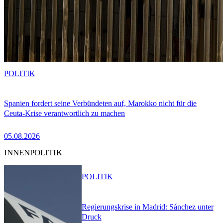
POLITIK
Spanien fordert seine Verbündeten auf, Marokko nicht für die
Ceuta-Krise verantwortlich zu machen
05.08.2026
INNENPOLITIK
POLITIK
Regierungskrise in Madrid: Sánchez unter
Druck