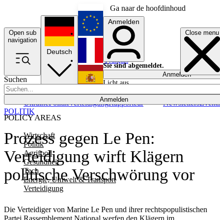
Ga naar de hoofdinhoud
Anmelden
Open sub
Close menu
English
navigation
Deutsch
Français
Sie sind abgemeldet.
Anmelden
Suchen
Licht aus
Español
Anmelden
Ukraine
Politik
Verteidigung
Rapporteur
Newsletters
Event
POLITIK
POLICY AREAS
Prozess gegen Le Pen:
Wirtschaft
Politik
Verteidigung wirft Klägern
Agrifood
Gesundheit
politische Verschwörung vor
Tech
Energie, Umwelt & Transport
Verteidigung
Die Verteidiger von Marine Le Pen und ihrer rechtspopulistischen
Partei Rassemblement National werfen den Klägern im