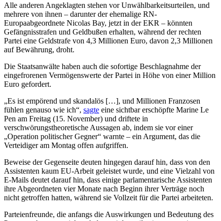
Alle anderen Angeklagten stehen vor Unwählbarkeitsurteilen, und
mehrere von ihnen – darunter der ehemalige RN-
Europaabgeordnete Nicolas Bay, jetzt in der EKR – könnten
Gefängnisstrafen und Geldbußen erhalten, während der rechten
Partei eine Geldstrafe von 4,3 Millionen Euro, davon 2,3 Millionen
auf Bewährung, droht.
Die Staatsanwälte haben auch die sofortige Beschlagnahme der
eingefrorenen Vermögenswerte der Partei in Höhe von einer Million
Euro gefordert.
„Es ist empörend und skandalös […], und Millionen Franzosen
fühlen genauso wie ich“,
sagte
eine sichtbar erschöpfte Marine Le
Pen am Freitag (15. November) und driftete in
verschwörungstheoretische Aussagen ab, indem sie vor einer
„Operation politischer Gegner“ warnte – ein Argument, das die
Verteidiger am Montag offen aufgriffen.
Beweise der Gegenseite deuten hingegen darauf hin, dass von den
Assistenten kaum EU-Arbeit geleistet wurde, und eine Vielzahl von
E-Mails deutet darauf hin, dass einige parlamentarische Assistenten
ihre Abgeordneten vier Monate nach Beginn ihrer Verträge noch
nicht getroffen hatten, während sie Vollzeit für die Partei arbeiteten.
Parteienfreunde, die anfangs die Auswirkungen und Bedeutung des