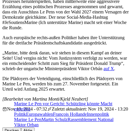
Prozesses herunterspielten, haben mittlerweile eine aggressivere
Erzählung eines politischen Prozesses angenommen und gewarnt,
dass ein Ausschluss Le Pens von der Wahl 2027 einem Versagen der
Demokratie gleichkäme. Der neue Social-Media-Hashtag
#JeSoutiensMarine (Ich unterstütze Marine) macht seit einer Woche
die Runde.
Auch europäische rechts-außen Politiker haben ihre Unterstützung
für die dreifache Präsidentschaftskandidatin ausgedrückt.
„Marine, bitte denk daran, wir stehen in diesem Kampf an deiner
Seite! Und vergiss nicht: Vom Justizsystem verfolgt zu werden, war
ein entscheidender Schritt zum Sieg für Präsident Donald Trump“,
schrieb der ungarische Ministerpräsident Viktor Orbán
auf X
.
Die Plädoyers der Verteidigung, einschließlich des Plädoyers von
Marine Le Pen, werden bis zum 27. November fortgesetzt. Ein
Urteil wird Anfang 2025 erwartet.
[Bearbeitet von Martina Monti/Kjeld Neubert]
Marine Le Pen vor Gericht: Schützling könnte Macht
Nov 19, 2024 - 07:32
ergreifen
Zuletzt aktualisiert: Nov 19, 2024 - 13:20
Politik
Europawahlen
François Hollande
Innenpolitik
Marine Le Pen
Martin Schulz
Rassemblement National
Viktor Orban
Drucken
Aktie