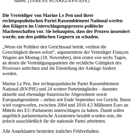
haben. [TERESA SUAREZ/EPA-EFE]
Die Verteidiger von Marine Le Pen und ihrer
rechtspopulistischen Partei Rassemblement National werfen
den Klägern im Unterschlagungsprozess politische
Machenschaften vor. Sie behaupten, dass der Prozess inszeniert
wurde, um den politischen Gegnern zu schaden.
„Wenn ein Politiker den Gerichtssaal betritt, verlässt die
Gerechtigkeit diesen sofort“, argumentierte der Verteidiger François
Wagner am Montag (18. November), dem ersten von sechs Tagen,
an denen die Verteidigungsparteien die rechtliche Gültigkeit des
Prozesses anfechten und die Einstellung der Anklage fordern
werden.
Marine Le Pen, ihre rechtspopulistische Partei Rassemblement
National (RN/PfE) und 24 weitere Parteimitglieder – darunter
aktuelle und ehemalige französische Abgeordnete sowie
Europaabgeordnete – stehen seit Ende September vor Gericht. Ihnen
wird vorgeworfen, zwischen 2004 und 2016 4,5 Millionen Euro an
Mitteln des EU-Parlaments unterschlagen zu haben. Damit sollen
angeblich parlamentarische Assistenten bezahlt worden sein, die
jedoch ausschließlich für die nationale Partei arbeiteten.
Alle Angeklagten bestreiten jegliches Fehlverhalten.