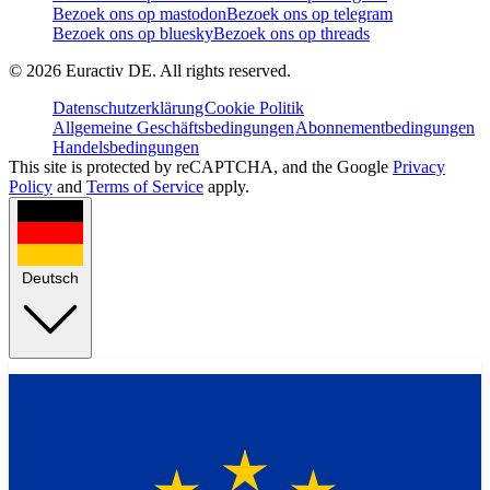
Bezoek ons op mastodon
Bezoek ons op telegram
Bezoek ons op bluesky
Bezoek ons op threads
©
2026
Euractiv DE. All rights reserved.
Datenschutzerklärung
Cookie Politik
Allgemeine Geschäftsbedingungen
Abonnementbedingungen
Handelsbedingungen
This site is protected by reCAPTCHA, and the Google
Privacy
Policy
and
Terms of Service
apply.
Deutsch