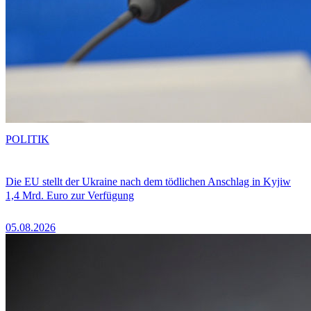
POLITIK
Die EU stellt der Ukraine nach dem tödlichen Anschlag in Kyjiw
1,4 Mrd. Euro zur Verfügung
05.08.2026