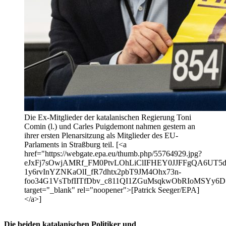
Die Ex-Mitglieder der katalanischen Regierung Toni
Comin (l.) und Carles Puigdemont nahmen gestern an
ihrer ersten Plenarsitzung als Mitglieder des EU-
Parlaments in Straßburg teil. [<a
href="https://webgate.epa.eu/thumb.php/55764929.jpg?
eJxFj7sOwjAMRf_FM0PtvLOhLiClIFHEY0JJFFgQA6UT5
1y6rvInYZNKaOlI_fR7dhtx2pbT9JM4Ohx73n-
foo34G1VsTbfIITfDbv_c811QI1ZGuMsqkwObRIoMSY
target="_blank" rel="noopener">[Patrick Seeger/EPA]
</a>]
Die beiden katalanischen Politiker und