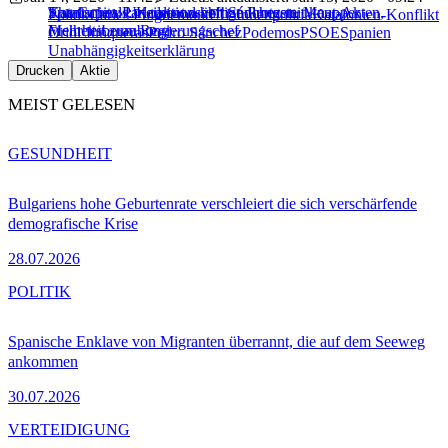
Katalonien: Urteile und heftige Proteste
Spanisches Parlament wählt Sánchez mit knapper
The Capitals: Koalitionsverhandlungen, Maut-Akten,
Politik
Carles Puigdemont
EU-Innenpolitik
Katalonien-Konflikt
Mehrheit zum Regierungschef
Freiheitsberaubung
Oriol Junqueras
Pedro Sánchez
Podemos
PSOE
Spanien
Unabhängigkeitserklärung
Drucken
Aktie
MEIST GELESEN
GESUNDHEIT
Bulgariens hohe Geburtenrate verschleiert die sich verschärfende
demografische Krise
28.07.2026
POLITIK
Spanische Enklave von Migranten überrannt, die auf dem Seeweg
ankommen
30.07.2026
VERTEIDIGUNG