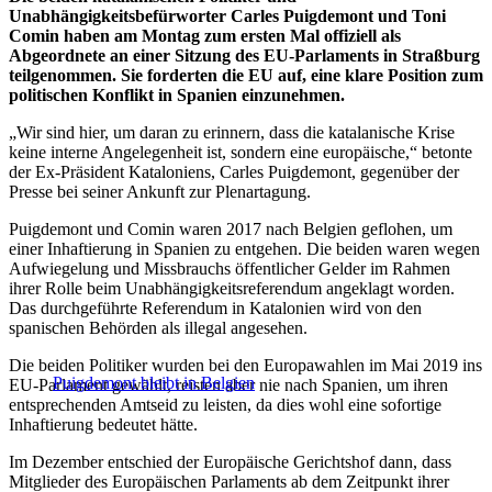
Unabhängigkeitsbefürworter Carles Puigdemont und Toni
Comin haben am Montag zum ersten Mal offiziell als
Abgeordnete an einer Sitzung des EU-Parlaments in Straßburg
teilgenommen. Sie forderten die EU auf, eine klare Position zum
politischen Konflikt in Spanien einzunehmen.
„Wir sind hier, um daran zu erinnern, dass die katalanische Krise
keine interne Angelegenheit ist, sondern eine europäische,“ betonte
der Ex-Präsident Kataloniens, Carles Puigdemont, gegenüber der
Presse bei seiner Ankunft zur Plenartagung.
Puigdemont und Comin waren 2017 nach Belgien geflohen, um
einer Inhaftierung in Spanien zu entgehen. Die beiden waren wegen
Aufwiegelung und Missbrauchs öffentlicher Gelder im Rahmen
ihrer Rolle beim Unabhängigkeitsreferendum angeklagt worden.
Das durchgeführte Referendum in Katalonien wird von den
spanischen Behörden als illegal angesehen.
Die beiden Politiker wurden bei den Europawahlen im Mai 2019 ins
Puigdemont bleibt in Belgien
EU-Parlament gewählt, reisten aber nie nach Spanien, um ihren
entsprechenden Amtseid zu leisten, da dies wohl eine sofortige
Inhaftierung bedeutet hätte.
Im Dezember entschied der Europäische Gerichtshof dann, dass
Mitglieder des Europäischen Parlaments ab dem Zeitpunkt ihrer