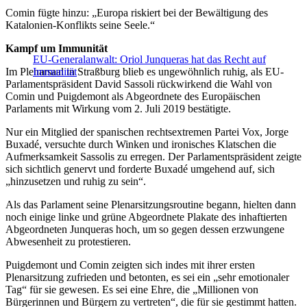
Comin fügte hinzu: „Europa riskiert bei der Bewältigung des
Katalonien-Konflikts seine Seele.“
Kampf um Immunität
EU-Generalanwalt: Oriol Junqueras hat das Recht auf
Im Plenarsaal in Straßburg blieb es ungewöhnlich ruhig, als EU-
Immunität
Parlamentspräsident David Sassoli rückwirkend die Wahl von
Comin und Puigdemont als Abgeordnete des Europäischen
Parlaments mit Wirkung vom 2. Juli 2019 bestätigte.
Nur ein Mitglied der spanischen rechtsextremen Partei Vox, Jorge
Buxadé, versuchte durch Winken und ironisches Klatschen die
Aufmerksamkeit Sassolis zu erregen. Der Parlamentspräsident zeigte
sich sichtlich genervt und forderte Buxadé umgehend auf, sich
„hinzusetzen und ruhig zu sein“.
Als das Parlament seine Plenarsitzungsroutine begann, hielten dann
noch einige linke und grüne Abgeordnete Plakate des inhaftierten
Abgeordneten Junqueras hoch, um so gegen dessen erzwungene
Abwesenheit zu protestieren.
Puigdemont und Comin zeigten sich indes mit ihrer ersten
Plenarsitzung zufrieden und betonten, es sei ein „sehr emotionaler
Tag“ für sie gewesen. Es sei eine Ehre, die „Millionen von
Bürgerinnen und Bürgern zu vertreten“, die für sie gestimmt hatten.