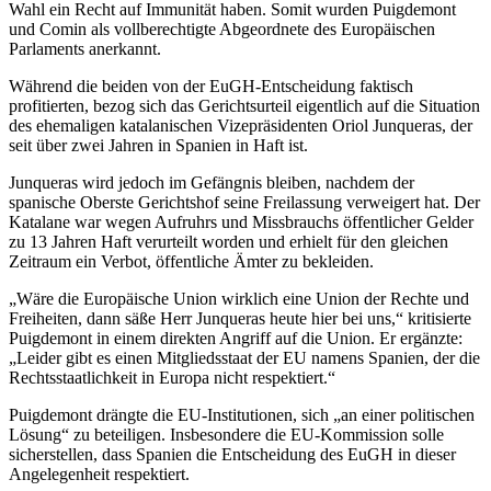
Wahl ein Recht auf Immunität haben. Somit wurden Puigdemont
und Comin als vollberechtigte Abgeordnete des Europäischen
Parlaments anerkannt.
Während die beiden von der EuGH-Entscheidung faktisch
profitierten, bezog sich das Gerichtsurteil eigentlich auf die Situation
des ehemaligen katalanischen Vizepräsidenten Oriol Junqueras, der
seit über zwei Jahren in Spanien in Haft ist.
Junqueras wird jedoch im Gefängnis bleiben, nachdem der
spanische Oberste Gerichtshof seine Freilassung verweigert hat. Der
Katalane war wegen Aufruhrs und Missbrauchs öffentlicher Gelder
zu 13 Jahren Haft verurteilt worden und erhielt für den gleichen
Zeitraum ein Verbot, öffentliche Ämter zu bekleiden.
„Wäre die Europäische Union wirklich eine Union der Rechte und
Freiheiten, dann säße Herr Junqueras heute hier bei uns,“ kritisierte
Puigdemont in einem direkten Angriff auf die Union. Er ergänzte:
„Leider gibt es einen Mitgliedsstaat der EU namens Spanien, der die
Rechtsstaatlichkeit in Europa nicht respektiert.“
Puigdemont drängte die EU-Institutionen, sich „an einer politischen
Lösung“ zu beteiligen. Insbesondere die EU-Kommission solle
sicherstellen, dass Spanien die Entscheidung des EuGH in dieser
Angelegenheit respektiert.