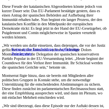
Diese Freude der katalanischen Abgeordneten könnte jedoch von
kurzer Dauer sein: Das EU-Parlament bestätigte gestern, dass es
einen Antrag der spanischen Behörden auf Aufhebung ihrer
Immunität erhalten habe. Nun beginnt ein langer Prozess, der den
katalanischen Konflikt in den Mittelpunkt der europäischen
Demokratie rückt: Es liegt jetzt in der Hand der EU-Gesetzgeber, ob
Puigdemont und Comin möglicherweise in Spanien verurteilt
werden können.
„Wir werden uns dafür einsetzen, dass diejenigen, die vor der Justiz
Keine rasche Entscheidung zu Auslieferung
geflüchtet sind, ihre Immunität verlieren,“ kündigte Dolors
Puigdemonts
Montserrat an, die die Delegation der spanischen konservativen
Partido Popular in der EU-Versammlung leitet. „Heute beginnt der
Countdown für den Verlust ihrer Immunität. Ihr Schicksal werden
die spanischen Gerichte sein,“ betonte sie.
Montserrat fügte hinzu, dass sie bereits mit Mitgliedern aller
politischen Gruppen in Kontakt stehe, um die notwendige
Unterstützung für die entscheidenden Abstimmungen zu sichern.
Diese finden zunächst im parlamentarischen Rechtsausschuss statt,
der eine Empfehlung aussprechen wird, und dann im Plenum, wo
mit einfacher Mehrheit entschieden wird.
„Wir sind überzeugt, dass diese Episode nur der Auftakt dessen ist,