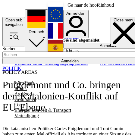
Ga naar de hoofdinhoud
Anmelden
Open sub
Close menu
English
navigation
Deutsch
Français
Sie sind abgemeldet.
Anmelden
Suchen
Licht aus
Español
Anmelden
Ukraine
Politik
Verteidigung
Rapporteur
Newsletters
Event
POLITIK
POLICY AREAS
Puigdemont und Co. bringen
Wirtschaft
Politik
den Katalonien-Konflikt auf
Agrifood
Gesundheit
EU-Ebene
Tech
Energie, Umwelt & Transport
Verteidigung
Die katalanischen Politiker Carles Puigdemont und Toni Comin
haben zum ersten Mal offiziell als Abgeordnete an einer Sitzung des