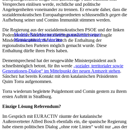
Versprechen einlösen werde, rechtliche und politische
Angelegenheiten voneinander zu trennen. Er erwarte daher, dass die
sozialdemokratischen Europaabgeordneten schlussendlich
gegen
die
Aufhebung seiner und Comins Immunität stimmen werden.
Die Regierung aus der sozialdemokratischen PSOE und der linken
Madrid: Rechtskonservative marschieren gegen
Podemos unter Sánchez ist allerdings tatsächlich eine fragile
Ministerpräsident Sánchez
Minderheitskoalition, die nur durch die Enthaltung der
regionalistischen Parteien möglich gemacht wurde. Diese
Enthaltung dürfte ihren Preis haben.
Dementsprechend hat der neugewählte Ministerpräsident auch
schnellstmöglich betont, für ihn werde
„sozialer, territorialer sowie
Generationen-Dialog“ im Mittelpunkt der neuen Amtszeit stehen
.
Sánchez hat bereits Kontakt mit dem katalanischen Präsidenten
Quim Torra aufgenommen.
Torra wiederum begleitete Puigdemont und Comin gestern zu ihrem
ersten Auftritt in Straßburg.
Einzige Lösung Referendum?
Im Gespräch mit EURACTIV räumte der katalanische
Außenvertreter Alfred Bosch ebenfalls ein, die spanische Regierung
habe einem politischen Dialog „ohne rote Linien“ wohl nur „aus der