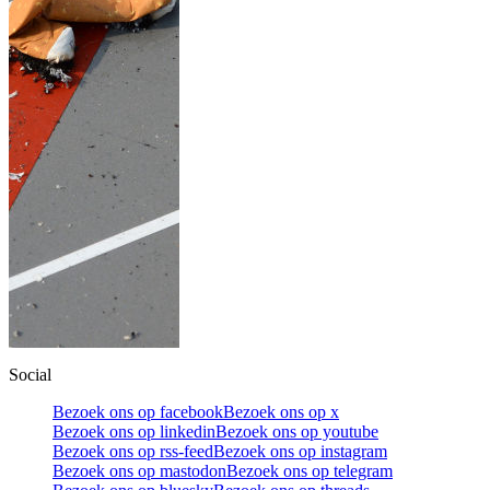
Social
Bezoek ons op facebook
Bezoek ons op x
Bezoek ons op linkedin
Bezoek ons op youtube
Bezoek ons op rss-feed
Bezoek ons op instagram
Bezoek ons op mastodon
Bezoek ons op telegram