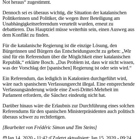
Not heraus“ zugestimmt.
Dennoch sei es überaus wichtig, die Situation der katalanischen
Politikerinnen und Politiker, die wegen ihrer Beteiligung am
Unabhängigkeitsreferendum verurteilt wurden, erneut zu
debattieren. Das Hauptziel müsse weiterhin sein, einen Ausweg aus
dem Konflikt zu finden.
Für die katalanische Regierung ist die einzige Lösung, den
Bürgerinnen und Bürgern das Entscheidungsrecht zu geben: „Wir
sind für ein Referendum über die Möglichkeit einer katalanischen
Republik,“ erklärte Bosch. „Das Problem ist, dass wir nicht wissen,
was der Vorschlag der [spanischen] Regierung ist oder sein wird.“
Ein Referendum, das lediglich in Katalonien durchgeführt wird,
wäre nach spanischem Verfassungsrecht illegal. Eine entsprechende
Verfassungsänderung würde eine Zwei-Drittel-Mehrheit im
Parlament erfordern, die Sánchez eindeutig nicht hat.
Darüber hinaus wäre die Erlaubnis zur Durchführung eines solchen
Referendums für den spanischen Ministerpräsidenten auch politisch
überaus schwer zu rechtfertigen.
[Bearbeitet von Frédéric Simon und Tim Steins]
Jan 14, 2020 - 11:42
Zuletzt aktualisiert: Jan 15, 2020 - 09:24