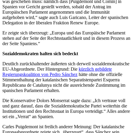
was geschehen muss: nämlich dass [Puigdemont und Comin] in
Spanien vor Gericht gestellt werden, sobald der Antrag im
Europäischen Parlament angenommen und die Immunität
aufgehoben wird,“ sagte auch Luis Garicano, Leiter der spanischen
Delegation in der liberalen Fraktion Renew Europe.
Er zeigte sich überzeugt: „Europa und das Europäische Parlament
stehen auf der Seite der Rechtsstaatlichkeit und in diesem Prozess an
der Seite Spaniens.“
Sozialdemokraten halten sich bedeckt
Deutlich zurückhaltender äußerten sich derweil sozialdemokratische
EU-Abgeordnete. Der Hintergrund: Die
kürzlich gebildete
Regierungskoalition von Pedro Sánchez
hätte ohne die offizielle
Stimmenthaltung der katalanischen Separatistenpartei Esquerra
Republicana de Catalunya nicht die ausreichende Zustimmung im
spanischen Parlament erhalten.
Die Konservative Dolors Monserrat sagte dazu: „Ich vertraue voll
und ganz darauf, dass die Sozialdemokratische Partei weiterhin die
Institutionen und den Rechtsstaat in Europa verteidigt.“ Alles andere
sei ein „Verrat“ an Spanien.
Carles Puigdemont ist freilich anderer Meinung: Der katalanische
Europaabgeordnete zeigte sich „überzeugt“, dass Sánchez sein