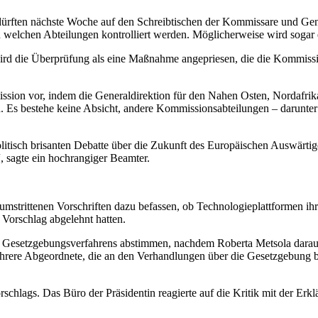
ürften nächste Woche auf den Schreibtischen der Kommissare und Gen
 welchen Abteilungen kontrolliert werden. Möglicherweise wird sogar 
rd die Überprüfung als eine Maßnahme angepriesen, die die Kommission 
ission vor, indem die Generaldirektion für den Nahen Osten, Nordafrik
. Es bestehe keine Absicht, andere Kommissionsabteilungen – darunter
itisch brisanten Debatte über die Zukunft des Europäischen Auswärtige
, sagte ein hochrangiger Beamter.
strittenen Vorschriften dazu befassen, ob Technologieplattformen ihre
Vorschlag abgelehnt hatten.
Gesetzgebungsverfahrens abstimmen, nachdem Roberta Metsola darauf 
ehrere Abgeordnete, die an den Verhandlungen über die Gesetzgebung be
hlags. Das Büro der Präsidentin reagierte auf die Kritik mit der Erklä