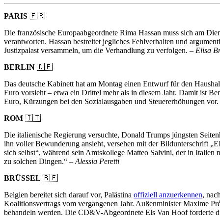
PARIS
🇫🇷
Die französische Europaabgeordnete Rima Hassan muss sich am Diens
verantworten. Hassan bestreitet jegliches Fehlverhalten und argumentier
Justizpalast versammeln, um die Verhandlung zu verfolgen. –
Elisa B
BERLIN
🇩🇪
Das deutsche Kabinett hat am Montag einen Entwurf für den Haushalt
Euro vorsieht – etwa ein Drittel mehr als in diesem Jahr. Damit ist
Euro, Kürzungen bei den Sozialausgaben und Steuererhöhungen vor. 
ROM
🇮🇹
Die italienische Regierung versuchte, Donald Trumps jüngsten Seitenhi
ihn voller Bewunderung ansieht, versehen mit der Bildunterschri
sich selbst“, während sein Amtskollege Matteo Salvini, der in Italien
zu solchen Dingen.“ –
Alessia Peretti
BRÜSSEL
🇧🇪
Belgien bereitet sich darauf vor, Palästina
offiziell anzuerkennen
, nac
Koalitionsvertrags vom vergangenen Jahr. Außenminister Maxime Prévo
behandeln werden. Die CD&V-Abgeordnete Els Van Hoof forderte di