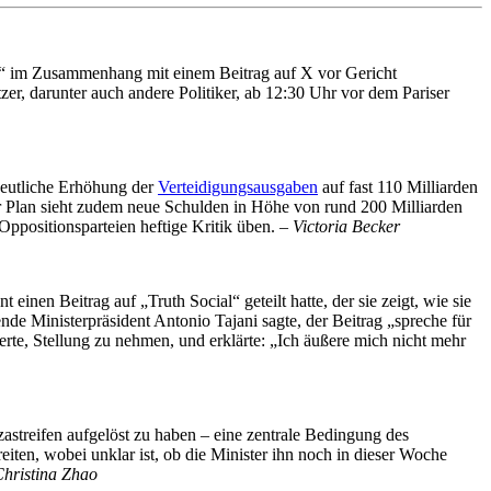
s“ im Zusammenhang mit einem Beitrag auf X vor Gericht
ützer, darunter auch andere Politiker, ab 12:30 Uhr vor dem Pariser
deutliche Erhöhung der
Verteidigungsausgaben
auf fast 110 Milliarden
er Plan sieht zudem neue Schulden in Höhe von rund 200 Milliarden
positionsparteien heftige Kritik üben. –
Victoria Becker
nen Beitrag auf „Truth Social“ geteilt hatte, der sie zeigt, wie sie
nisterpräsident Antonio Tajani sagte, der Beitrag „spreche für
gerte, Stellung zu nehmen, und erklärte: „Ich äußere mich nicht mehr
streifen aufgelöst zu haben – eine zentrale Bedingung des
ten, wobei unklar ist, ob die Minister ihn noch in dieser Woche
hristina Zhao