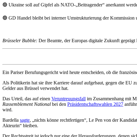
🟢 Ukraine soll auf Gipfel als NATO-„Beitragender“ anerkannt werd
🟢 GD Handel bleibt bei interner Umstrukturierung der Kommission 
Brüsseler Bubble:
Der Beamte, der Europas digitale Zukunft geprägt 
Ein Pariser Berufungsgericht wird heute entscheiden, ob die französi
Als Politikerin hat sie ihre Karriere darauf aufgebaut, gegen die EU
Gelder aus Brüssel verwendet hat.
Das Urteil, das auf einen
Veruntreuungsfall
im Zusammenhang mit Mitar
Rassemblement National
bei den
Präsidentschaftswahlen 2027
anführ
wird.
Bardella
sagte
, „nichts könne rechtfertigen“, Le Pen von der Kandida
Akteurin“ bleiben.
Der Rechtsstreit ist jedoch nur eine der Herausforderungen, denen sich