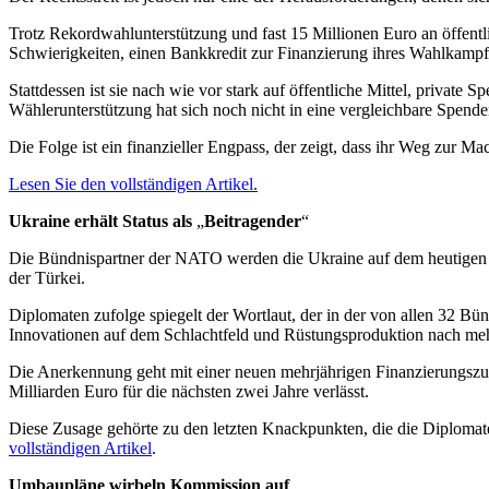
Trotz Rekordwahlunterstützung und fast 15 Millionen Euro an öffentlic
Schwierigkeiten, einen Bankkredit zur Finanzierung ihres Wahlkampfs
Stattdessen ist sie nach wie vor stark auf öffentliche Mittel, private 
Wählerunterstützung hat sich noch nicht in eine vergleichbare Spende
Die Folge ist ein finanzieller Engpass, der zeigt, dass ihr Weg zur Ma
Lesen Sie
den
vollständigen Artikel.
Ukraine erhält Status als
„
Beitragender
“
Die Bündnispartner der NATO werden die Ukraine auf dem heutigen Gip
der Türkei.
Diplomaten zufolge spiegelt der Wortlaut, der in der von allen 32 Bün
Innovationen auf dem Schlachtfeld und Rüstungsproduktion nach mehr 
Die Anerkennung geht mit einer neuen mehrjährigen Finanzierungszu
Milliarden Euro für die nächsten zwei Jahre verlässt.
Diese Zusage gehörte zu den letzten Knackpunkten, die die Diploma
vollständigen Artikel
.
Umbaupläne wirbeln Kommission auf