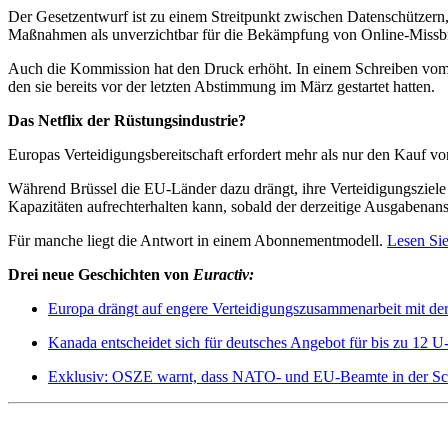
Der Gesetzentwurf ist zu einem Streitpunkt zwischen Datenschützern
Maßnahmen als unverzichtbar für die Bekämpfung von Online-Missb
Auch die Kommission hat den Druck erhöht. In einem Schreiben vom M
den sie bereits vor der letzten Abstimmung im März gestartet hatten.
Das Netflix der Rüstungsindustrie?
Europas Verteidigungsbereitschaft erfordert mehr als nur den Kauf v
Während Brüssel die EU-Länder dazu drängt, ihre Verteidigungsziele b
Kapazitäten aufrechterhalten kann, sobald der derzeitige Ausgabenanst
Für manche liegt die Antwort in einem Abonnementmodell.
Lesen Sie
Drei neue Geschichten von
Euractiv:
Europa drängt auf engere Verteidigungszusammenarbeit mit de
Kanada entscheidet sich für deutsches Angebot für bis zu 12 U
Exklusiv: OSZE warnt, dass NATO- und EU-Beamte i
n der Sc