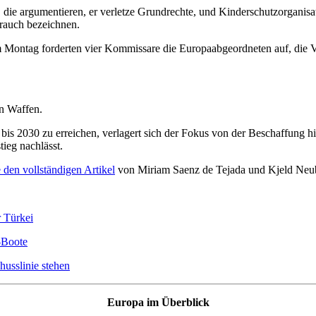
, die argumentieren, er verletze Grundrechte, und Kinderschutzorgani
rauch bezeichnen.
ontag forderten vier Kommissare die Europaabgeordneten auf, die Vor
on Waffen.
is 2030 zu erreichen, verlagert sich der Fokus von der Beschaffung hin
ieg nachlässt.
 den vollständigen Artikel
von Miriam Saenz de Tejada und Kjeld Neub
r Türkei
-Boote
husslinie
stehen
Europa im Überblick