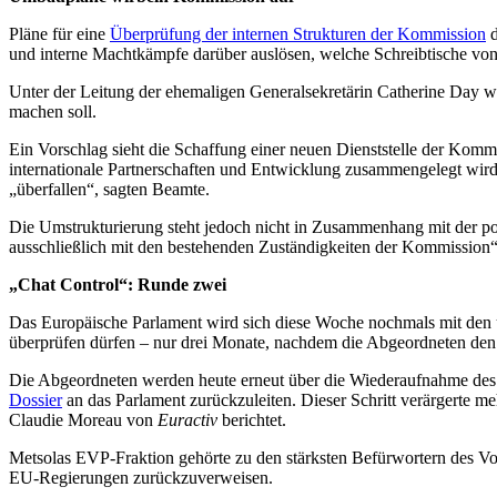
Pläne für eine
Überprüfung der internen Strukturen der Kommission
d
und interne Machtkämpfe darüber auslösen, welche Schreibtische von
Unter der Leitung der ehemaligen Generalsekretärin Catherine Day wi
machen soll.
Ein Vorschlag sieht die Schaffung einer neuen Dienststelle der Komm
internationale Partnerschaften und Entwicklung zusammengelegt wird
„überfallen“, sagten Beamte.
Die Umstrukturierung steht jedoch nicht in Zusammenhang mit der pol
ausschließlich mit den bestehenden Zuständigkeiten der Kommission“
„Chat Control“: Runde zwei
Das Europäische Parlament wird sich diese Woche nochmals mit den um
überprüfen dürfen – nur drei Monate, nachdem die Abgeordneten den 
Die Abgeordneten werden heute erneut über die Wiederaufnahme des 
Dossier
an das Parlament zurückzuleiten. Dieser Schritt verärgerte m
Claudie Moreau von
Euractiv
berichtet.
Metsolas EVP-Fraktion gehörte zu den stärksten Befürwortern des Vorsc
EU-Regierungen zurückzuverweisen.