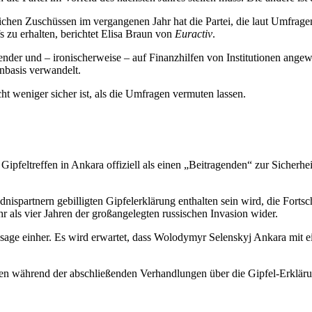
hen Zuschüssen im vergangenen Jahr hat die Partei, die laut Umfragen a
 zu erhalten, berichtet Elisa Braun von
Euractiv
.
Spender und – ironischerweise – auf Finanzhilfen von Institutionen angewi
nbasis verwandelt.
cht weniger sicher ist, als die Umfragen vermuten lassen.
feltreffen in Ankara offiziell als einen „Beitragenden“ zur Sicherhe
dnispartnern gebilligten Gipfelerklärung enthalten sein wird, die Fort
als vier Jahren der großangelegten russischen Invasion wider.
sage einher. Es wird erwartet, dass Wolodymyr Selenskyj Ankara mit 
ten während der abschließenden Verhandlungen über die Gipfel-Erklär