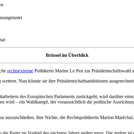
en
unangetastet
hat
Brüssel im Überblick
sche
rechtsextreme
Politikerin Marine Le Pen zur Präsidentschaftswahl a
 zu wettern. Nun könnte sie ihre Präsidentschaftsambitionen ausgerechn
beitern des Europäischen Parlaments zurückgeht, wird darüber entsch
en wird – ein Wahlkampf, der voraussichtlich die politische Ausrichtu
tur auszuschließen. Ihre Nichte, die Rechtspolitikerin Marion Maréchal
 die Partei im Vorfeld des nächsten Jahres stellen muss. Die andere ist