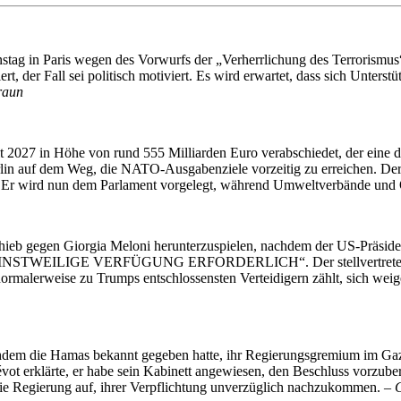
tag in Paris wegen des Vorwurfs der „Verherrlichung des Terrorismu
t, der Fall sei politisch motiviert. Es wird erwartet, dass sich Unterst
raun
 2027 in Höhe von rund 555 Milliarden Euro verabschiedet, der eine 
 Berlin auf dem Weg, die NATO-Ausgabenziele vorzeitig zu erreichen. D
Er wird nun dem Parlament vorgelegt, während Umweltverbände und Op
eb gegen Giorgia Meloni herunterzuspielen, nachdem der US-Präsident ei
ft „EINSTWEILIGE VERFÜGUNG ERFORDERLICH“. Der stellvertretende Mi
 normalerweise zu Trumps entschlossensten Verteidigern zählt, sich wei
hdem die Hamas bekannt gegeben hatte, ihr Regierungsgremium im Gaza
t erklärte, er habe sein Kabinett angewiesen, den Beschluss vorzuberei
e Regierung auf, ihrer Verpflichtung unverzüglich nachzukommen. –
C