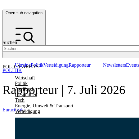
Open sub navigation
Suchen
Ukraine
Politik
Verteidigung
Rapporteur
Newsletters
Event
POLICY AREAS
POLITIK
Wirtschaft
Politik
Rapporteur | 7. Juli 2026
Agrifood
Gesundheit
Tech
Energie, Umwelt & Transport
Euractiv.de
Verteidigung