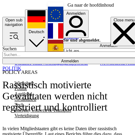
Ga naar de hoofdinhoud
Anmelden
Open sub
Close menu
English
navigation
Deutsch
Français
Sie sind abgemeldet.
Anmelden
Suchen
Licht aus
Español
Anmelden
Ukraine
Politik
Verteidigung
Rapporteur
Newsletters
Event
POLITIK
POLICY AREAS
Rassistisch motivierte
Wirtschaft
Politik
Gewalttaten werden nicht
Agrifood
Gesundheit
registriert und kontrolliert
Tech
Energie, Umwelt & Transport
Verteidigung
In vielen Mitgliedstaaten gibt es keine Daten über rassistisch
motivierte Übergriffe. Laut eines Berichts führe dies dazu, dass