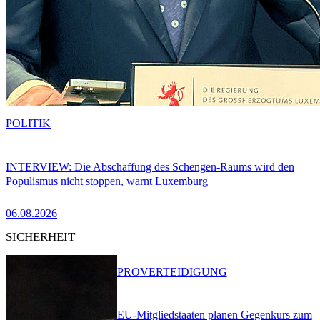
POLITIK
INTERVIEW: Die Abschaffung des Schengen-Raums wird den
Populismus nicht stoppen, warnt Luxemburg
06.08.2026
SICHERHEIT
PRO
VERTEIDIGUNG
EU-Mitgliedstaaten planen Gegenkurs zum