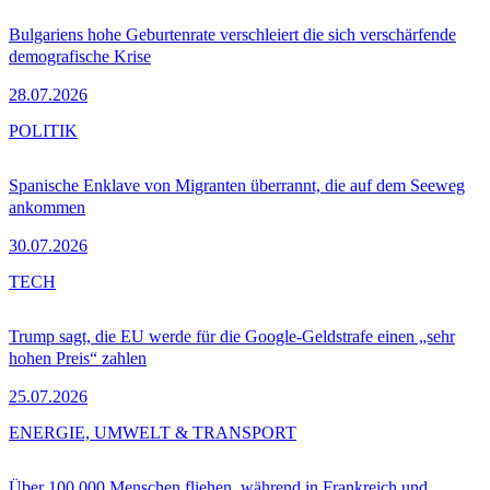
Bulgariens hohe Geburtenrate verschleiert die sich verschärfende
demografische Krise
28.07.2026
POLITIK
Spanische Enklave von Migranten überrannt, die auf dem Seeweg
ankommen
30.07.2026
TECH
Trump sagt, die EU werde für die Google-Geldstrafe einen „sehr
hohen Preis“ zahlen
25.07.2026
ENERGIE, UMWELT & TRANSPORT
Über 100.000 Menschen fliehen, während in Frankreich und