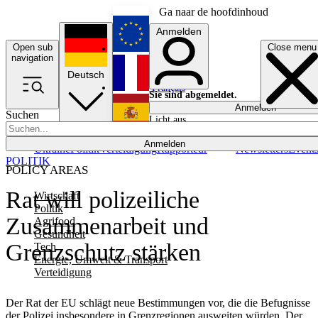
Ga naar de hoofdinhoud
Anmelden
Open sub
Close menu
English
navigation
Deutsch
Français
Sie sind abgemeldet.
Anmelden
Suchen
Licht aus
Español
Anmelden
Ukraine
Politik
Verteidigung
Rapporteur
Newsletters
Event
POLITIK
POLICY AREAS
Rat will polizeiliche
Wirtschaft
Politik
Zusammenarbeit und
Agrifood
Gesundheit
Grenzschutz stärken
Tech
Energie, Umwelt & Transport
Verteidigung
Der Rat der EU schlägt neue Bestimmungen vor, die die Befugnisse
der Polizei insbesondere in Grenzregionen ausweiten würden. Der