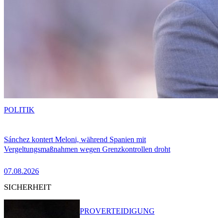
POLITIK
Sánchez kontert Meloni, während Spanien mit
Vergeltungsmaßnahmen wegen Grenzkontrollen droht
07.08.2026
SICHERHEIT
PRO
VERTEIDIGUNG