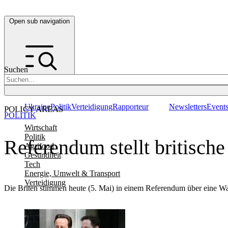
Open sub navigation
Suchen
Ukraine
Politik
Verteidigung
Rapporteur
Newsletters
Event
POLICY AREAS
POLITIK
Wirtschaft
Politik
Referendum stellt britische
Agrifood
Gesundheit
Tech
Energie, Umwelt & Transport
Verteidigung
Die Briten stimmen heute (5. Mai) in einem Referendum über eine Wahlr