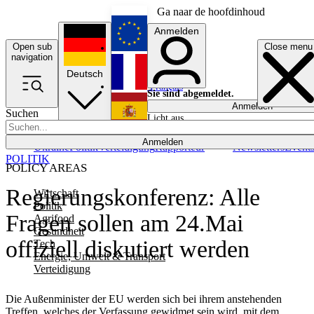
Ga naar de hoofdinhoud
Anmelden
Open sub
Close menu
English
navigation
Deutsch
Français
Sie sind abgemeldet.
Anmelden
Suchen
Licht aus
Español
Anmelden
Ukraine
Politik
Verteidigung
Rapporteur
Newsletters
Event
POLITIK
POLICY AREAS
Regierungskonferenz: Alle
Wirtschaft
Politik
Fragen sollen am 24.Mai
Agrifood
Gesundheit
offiziell diskutiert werden
Tech
Energie, Umwelt & Transport
Verteidigung
Die Außenminister der EU werden sich bei ihrem anstehenden
Treffen, welches der Verfassung gewidmet sein wird, mit dem