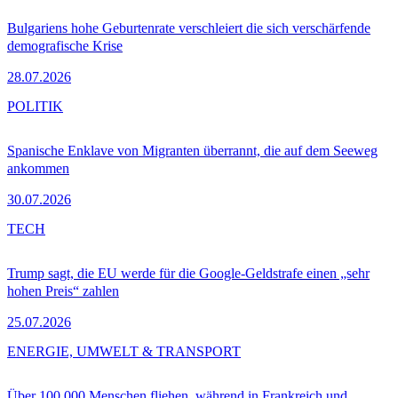
Bulgariens hohe Geburtenrate verschleiert die sich verschärfende
demografische Krise
28.07.2026
POLITIK
Spanische Enklave von Migranten überrannt, die auf dem Seeweg
ankommen
30.07.2026
TECH
Trump sagt, die EU werde für die Google-Geldstrafe einen „sehr
hohen Preis“ zahlen
25.07.2026
ENERGIE, UMWELT & TRANSPORT
Über 100.000 Menschen fliehen, während in Frankreich und