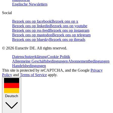
Englische Newsletters
Social
Bezoek ons op facebook
Bezoek ons op x
Bezoek ons op linkedin
Bezoek ons op youtube
Bezoek ons op rss-feed
Bezoek ons op instagram
Bezoek ons op mastodon
Bezoek ons op telegram
Bezoek ons op bluesky
Bezoek ons op threads
©
2026
Euractiv DE. All rights reserved.
Datenschutzerklärung
Cookie Politik
Allgemeine Geschäftsbedingungen
Abonnementbedingungen
Handelsbedingungen
This site is protected by reCAPTCHA, and the Google
Privacy
Policy
and
Terms of Service
apply.
Deutsch