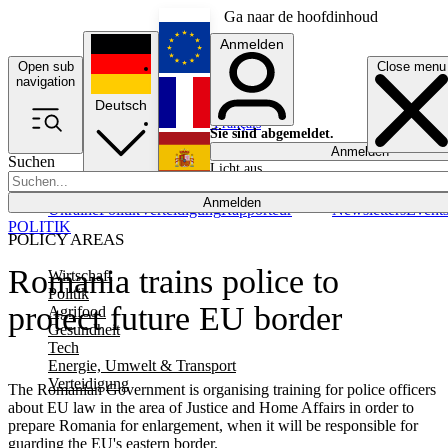
Ga naar de hoofdinhoud
Anmelden
Open sub
Close menu
English
navigation
Deutsch
Français
Sie sind abgemeldet.
Anmelden
Suchen
Licht aus
Español
Anmelden
Ukraine
Politik
Verteidigung
Rapporteur
Newsletters
Event
POLITIK
POLICY AREAS
Romania trains police to
Wirtschaft
Politik
protect future EU border
Agrifood
Gesundheit
Tech
Energie, Umwelt & Transport
Verteidigung
The Romanian Government is organising training for police officers
about EU law in the area of Justice and Home Affairs in order to
prepare Romania for enlargement, when it will be responsible for
guarding the EU's eastern border.