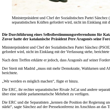
Ministerpräsident und Chef der Sozialistischen Partei Sánchez
separatistischen Kräften gefordert wird, nicht im Einklang mi
Die Durchführung eines Selbstbestimmungsreferendums für Katal
Zuvor hatte der katalanische Präsident Pere Aragonès seine Fo
Ministerpräsident und Chef der Sozialistischen Partei Sánchez (PSOE
gefordert wird, nicht im Einklang mit der Verfassung stehe, berichtete
Nach dem Treffen erklärte er jedoch, dass Aragonès auf seiner Ford
Der Streit mit Madrid „muss mit mehr Demokratie, Wahlurnen und Abst
berichtete.
„Wir werden es möglich machen“, fügte er hinzu.
Die ERC, ihr rechter separatistischer Rivale JxCat und andere separa
über eine stabile parlamentarische Mehrheit zu verfügen.
Die ERC und die Separatisten „kennen die Position der Regierung un
stärkt“, sagte Sánchez auf der Pressekonferenz im Anschluss an das Tr