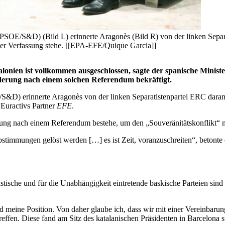
 (PSOE/S&D) (Bild L) erinnerte Aragonès (Bild R) von der linken Sepa
t der Verfassung stehe. [[EPA-EFE/Quique Garcia]]
onien ist vollkommen ausgeschlossen, sagte der spanische Minis
rderung nach einem solchen Referendum bekräftigt.
/S&D) erinnerte Aragonès von der linken Separatistenpartei ERC daran,
 Euractivs Partner
EFE
.
erung nach einem Referendum bestehe, um den „Souveränitätskonflikt“ 
immungen gelöst werden […] es ist Zeit, voranzuschreiten“, betonte e
tistische und für die Unabhängigkeit eintretende baskische Parteien si
d meine Position. Von daher glaube ich, dass wir mit einer Vereinbar
effen. Diese fand am Sitz des katalanischen Präsidenten in Barcelona st