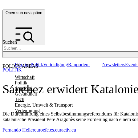
Open sub navigation
Suchen
Ukraine
Politik
Verteidigung
Rapporteur
Newsletters
Event
POLICY AREAS
POLITIK
Wirtschaft
Politik
Sánchez erwidert Kataloni
Agrifood
Gesundheit
Tech
Energie, Umwelt & Transport
Verteidigung
Die Durchführung eines Selbstbestimmungsreferendums für Katalonien
katalanische Präsident Pere Aragonès seine Forderung nach einem so
Fernando Heller
euroefe.es.euractiv.eu