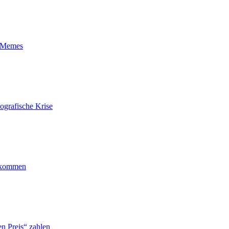
t-Memes
ografische Krise
ankommen
n Preis“ zahlen