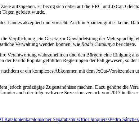
hen Ziele aufzugeben. Er bezog sich dabei auf die ERC und JxCat. Gleic
n Tagen gefeiert wurde.
 des Landes akzeptiert und vorsieht. Auch in Spanien gibt es keine. Dah
ie Verpflichtung, ein Gesetz zur Gewährleistung der Mehrsprachigkeit 
staatliche Verwaltung wenden können, wie
Radio Catalunya
berichtete.
f, ihre Verantwortung wahrzunehmen und den Bürgern eine Einigung ans
von der Parido Popular geführten Regierungen der Fall gewesen, so der 
nachdem er ein komplexes Abkommen mit dem JxCat-Vorsitzenden und
ident jedoch großzügige Zugeständnisse machen. Dazu gehörte die Vera
, darunter auch der folgenschwere Sezessionsversuch von 2017 in diese
AT
Katalonien
katalonischer Separatismus
Oriol Junqueras
Pedro Sánchez