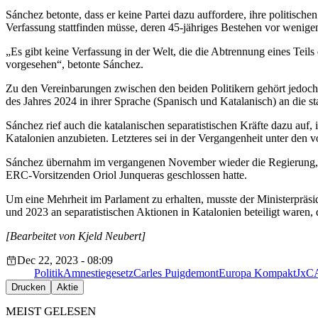
Sánchez betonte, dass er keine Partei dazu auffordere, ihre politisc
Verfassung stattfinden müsse, deren 45-jähriges Bestehen vor wenige
„Es gibt keine Verfassung in der Welt, die die Abtrennung eines Teils
vorgesehen“, betonte Sánchez.
Zu den Vereinbarungen zwischen den beiden Politikern gehört jedoch d
des Jahres 2024 in ihrer Sprache (Spanisch und Katalanisch) an die 
Sánchez rief auch die katalanischen separatistischen Kräfte dazu au
Katalonien anzubieten. Letzteres sei in der Vergangenheit unter den 
Sánchez übernahm im vergangenen November wieder die Regierung, 
ERC-Vorsitzenden Oriol Junqueras geschlossen hatte.
Um eine Mehrheit im Parlament zu erhalten, musste der Ministerpräs
und 2023 an separatistischen Aktionen in Katalonien beteiligt waren
[Bearbeitet von Kjeld Neubert]
Dec 22, 2023 - 08:09
Politik
Amnestiegesetz
Carles Puigdemont
Europa Kompakt
JxC
Drucken
Aktie
MEIST GELESEN