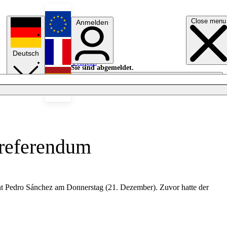
Close menu
Anmelden
English
Deutsch
Français
Sie sind abgemeldet.
Anmelden
Licht aus
Español
sreferendum
nt Pedro Sánchez am Donnerstag (21. Dezember). Zuvor hatte der