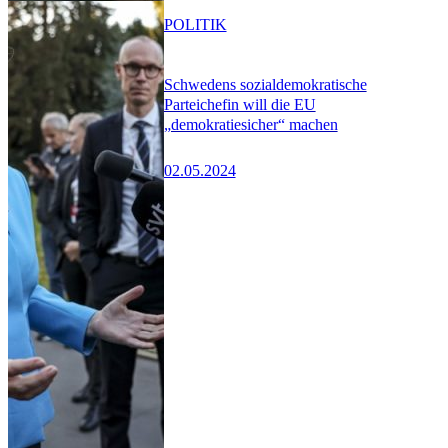
POLITIK
Schwedens sozialdemokratische
Parteichefin will die EU
„demokratiesicher“ machen
02.05.2024