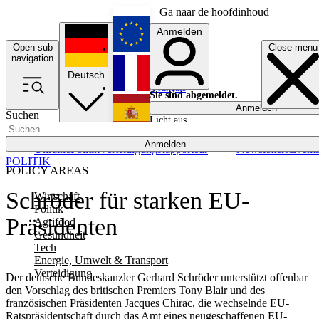
Ga naar de hoofdinhoud
Anmelden
Open sub
Close menu
English
navigation
Deutsch
Français
Sie sind abgemeldet.
Anmelden
Suchen
Licht aus
Español
Anmelden
Ukraine
Politik
Verteidigung
Rapporteur
Newsletters
Event
POLITIK
POLICY AREAS
Schröder für starken EU-
Wirtschaft
Politik
Präsidenten
Agrifood
Gesundheit
Tech
Energie, Umwelt & Transport
Verteidigung
Der deutsche Bundeskanzler Gerhard Schröder unterstützt offenbar
den Vorschlag des britischen Premiers Tony Blair und des
französischen Präsidenten Jacques Chirac, die wechselnde EU-
Ratspräsidentschaft durch das Amt eines neugeschaffenen EU-