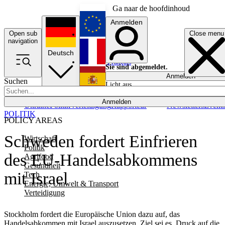
Ga naar de hoofdinhoud
Anmelden
Open sub
Close menu
English
navigation
Deutsch
Français
Sie sind abgemeldet.
Anmelden
Suchen
Licht aus
Español
Anmelden
Ukraine
Politik
Verteidigung
Rapporteur
Newsletters
Event
POLITIK
POLICY AREAS
Schweden fordert Einfrieren
Wirtschaft
Politik
des EU-Handelsabkommens
Agrifood
Gesundheit
mit Israel
Tech
Energie, Umwelt & Transport
Verteidigung
Stockholm fordert die Europäische Union dazu auf, das
Handelsabkommen mit Israel auszusetzen. Ziel sei es, Druck auf die