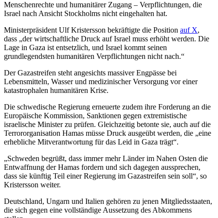
Menschenrechte und humanitärer Zugang – Verpflichtungen, die
Israel nach Ansicht Stockholms nicht eingehalten hat.
Ministerpräsident Ulf Kristersson bekräftigte die Position
auf X
,
dass „der wirtschaftliche Druck auf Israel muss erhöht werden. Die
Lage in Gaza ist entsetzlich, und Israel kommt seinen
grundlegendsten humanitären Verpflichtungen nicht nach.“
Der Gazastreifen steht angesichts massiver Engpässe bei
Lebensmitteln, Wasser und medizinischer Versorgung vor einer
katastrophalen humanitären Krise.
Die schwedische Regierung erneuerte zudem ihre Forderung an die
Europäische Kommission, Sanktionen gegen extremistische
israelische Minister zu prüfen. Gleichzeitig betonte sie, auch auf die
Terrororganisation Hamas müsse Druck ausgeübt werden, die „eine
erhebliche Mitverantwortung für das Leid in Gaza trägt“.
„Schweden begrüßt, dass immer mehr Länder im Nahen Osten die
Entwaffnung der Hamas fordern und sich dagegen aussprechen,
dass sie künftig Teil einer Regierung im Gazastreifen sein soll“, so
Kristersson weiter.
Deutschland, Ungarn und Italien gehören zu jenen Mitgliedsstaaten,
die sich gegen eine vollständige Aussetzung des Abkommens