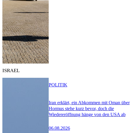
ISRAEL
POLITIK
Iran erklärt, ein Abkommen mit Oman über
Hormus stehe kurz bevor, doch die
Wiedereröffnung hänge von den USA ab
06.08.2026