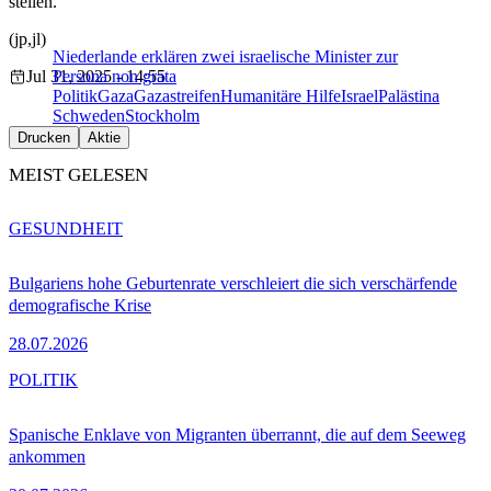
stellen.
(jp,jl)
Niederlande erklären zwei israelische Minister zur
Jul 31, 2025 - 14:55
Persona non grata
Politik
Gaza
Gazastreifen
Humanitäre Hilfe
Israel
Palästina
Schweden
Stockholm
Drucken
Aktie
MEIST GELESEN
GESUNDHEIT
Bulgariens hohe Geburtenrate verschleiert die sich verschärfende
demografische Krise
28.07.2026
POLITIK
Spanische Enklave von Migranten überrannt, die auf dem Seeweg
ankommen