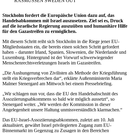
RASMUSSEN SWEDEN OUT
Stockholm fordert die Europäische Union dazu auf, das
Handelsabkommen mit Israel auszusetzen. Ziel sei es, Druck
auf die israelische Regierung auszuüben und humanitäre Hilfe
für den Gazastreifen zu ermöglichen.
Mit diesem Schritt reiht sich Stockholm in die Riege jener EU-
Mitgliedsstaaten ein, die bereits einen solchen Schritt gefordert
haben – darunter Irland, Spanien, Slowenien, die Niederlande und
Luxemburg. Hintergrund ist der Vorwurf schwerwiegender
Menschenrechtsverletzungen Israels im Gazastreifen.
„Die Aushungerung von Zivilisten als Methode der Kriegsführung
stellt ein Kriegsverbrechen dar“, erklärte Außenministerin Maria
Malmer Stenergard am Mittwoch bei einem Pressebriefing.
„Wir schlagen nun vor, dass die EU den Handelsabschnitt des
Assoziierungsabkommens so bald wie möglich aussetzt“, so
Stenergard weiter. „Wir werden der Kommission in dieser
Angelegenheit unsere Haltung unmissverständlich klarmachen.“
Das EU-Israel-Assoziierungsabkommen, zuletzt am 10. Juli
aktualisiert, gewährt Israel privilegierten Zugang zum EU-
Binnenmarkt im Gegenzug zu Zusagen in den Bereichen