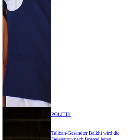
POLITIK
Taliban-Gesandter Balkhi wird die
Delegation nach Brüssel leiten