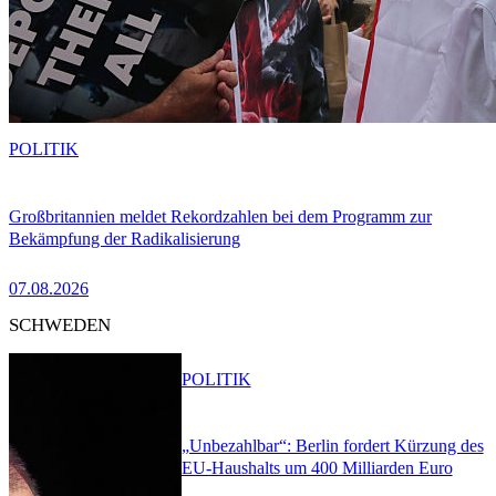
POLITIK
Großbritannien meldet Rekordzahlen bei dem Programm zur
Bekämpfung der Radikalisierung
07.08.2026
SCHWEDEN
POLITIK
„Unbezahlbar“: Berlin fordert Kürzung des
EU-Haushalts um 400 Milliarden Euro