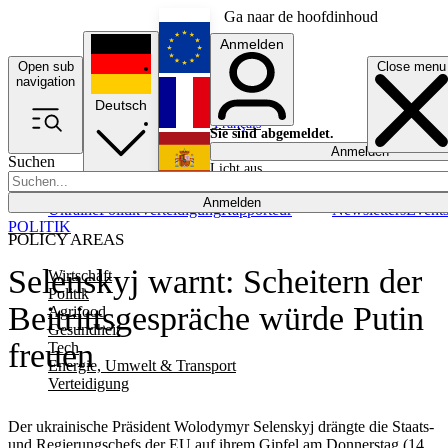
Ga naar de hoofdinhoud
Anmelden
Open sub
Close menu
English
navigation
Deutsch
Français
Sie sind abgemeldet.
Anmelden
Suchen
Licht aus
Español
Anmelden
Ukraine
Politik
Verteidigung
Rapporteur
Newsletters
Event
POLITIK
POLICY AREAS
Selenskyj warnt: Scheitern der
Wirtschaft
Politik
Beitrittsgespräche würde Putin
Agrifood
Gesundheit
freuen
Tech
Energie, Umwelt & Transport
Verteidigung
Der ukrainische Präsident Wolodymyr Selenskyj drängte die Staats-
und Regierungschefs der EU auf ihrem Gipfel am Donnerstag (14.