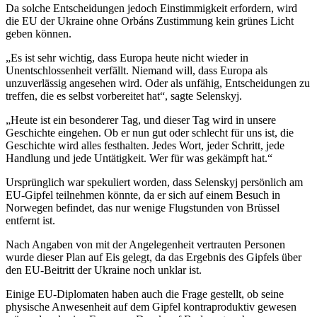
Da solche Entscheidungen jedoch Einstimmigkeit erfordern, wird
die EU der Ukraine ohne Orbáns Zustimmung kein grünes Licht
geben können.
„Es ist sehr wichtig, dass Europa heute nicht wieder in
Unentschlossenheit verfällt. Niemand will, dass Europa als
unzuverlässig angesehen wird. Oder als unfähig, Entscheidungen zu
treffen, die es selbst vorbereitet hat“, sagte Selenskyj.
„Heute ist ein besonderer Tag, und dieser Tag wird in unsere
Geschichte eingehen. Ob er nun gut oder schlecht für uns ist, die
Geschichte wird alles festhalten. Jedes Wort, jeder Schritt, jede
Handlung und jede Untätigkeit. Wer für was gekämpft hat.“
Ursprünglich war spekuliert worden, dass Selenskyj persönlich am
EU-Gipfel teilnehmen könnte, da er sich auf einem Besuch in
Norwegen befindet, das nur wenige Flugstunden von Brüssel
entfernt ist.
Nach Angaben von mit der Angelegenheit vertrauten Personen
wurde dieser Plan auf Eis gelegt, da das Ergebnis des Gipfels über
den EU-Beitritt der Ukraine noch unklar ist.
Einige EU-Diplomaten haben auch die Frage gestellt, ob seine
physische Anwesenheit auf dem Gipfel kontraproduktiv gewesen