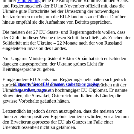
In ihrer
Empfehlung
teilte die Europäische Kommission den Staats-
und Regierungschefs der EU im November offiziell mit, dass die
Ukraine gute Fortschritte bei der Umsetzung der notwendigen
Justizreformen mache, um die EU-Standards zu erfüllen. Darüber
hinaus empfahl sie die Aufnahme von Beitrittsgesprächen.
Die meisten der 27 EU-Staats- und Regierungschefs wollen, dass
der Gipfel in dieser Woche diesen Schritt beschließt, als Zeichen der
Solidarität mit der Ukraine – 22 Monate nach der von Russland
eingeleiteten Invasion des Landes.
Nur Ungarns Ministerpräsident Viktor Orbán hat sich entschieden
dagegen ausgesprochen, der Ukraine grünes Licht für
Beitrittsgespräche zu geben.
Einige andere EU-Staats- und Regierungschefs hätten sich jedoch
Ungarns Veto: EU-Staaten stehen vor großen
zurückhaltend über die Aufnahme von Beitrittsgesprächen mit der
Herausforderungen
Ukraine geäußert, sagte ein hochrangiger EU-Diplomat. Er nannte
Slowenien, die Slowakei, Österreich und Italien als Länder, die
gewisse Vorbehalte geäußert hätten.
Letztendlich ist jedoch davon auszugehen, dass die meisten von
ihnen zu einem positiven Ergebnis tendieren würden, vor allem um
den Erweiterungsprozess der EU als Ganzes im Falle einer
Unentschlossenheit nicht zu gefährden.