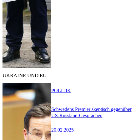
UKRAINE UND EU
POLITIK
Schwedens Premier skeptisch gegenüber
US-Russland-Gesprächen
20.02.2025