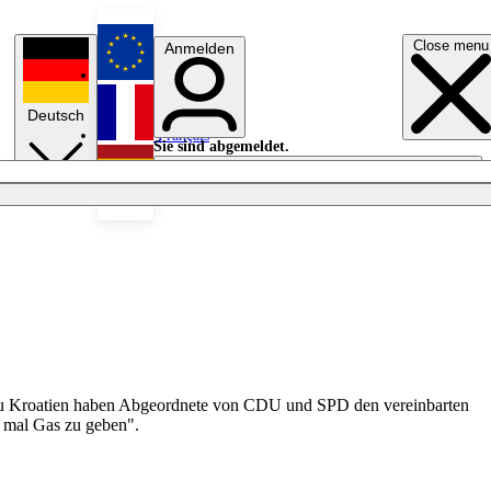
Close menu
Anmelden
English
Deutsch
Français
Sie sind abgemeldet.
Anmelden
Licht aus
Español
ts zu Kroatien haben Abgeordnete von CDU und SPD den vereinbarten
h mal Gas zu geben".