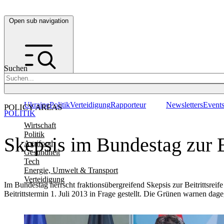
Open sub navigation
Suchen
Ukraine
Politik
Verteidigung
Rapporteur
Newsletters
Event
POLICY AREAS
POLITIK
Wirtschaft
Politik
Skepsis im Bundestag zur Be
Agrifood
Gesundheit
Tech
Energie, Umwelt & Transport
Verteidigung
Im Bundestag herrscht fraktionsübergreifend Skepsis zur Beitrittsr
Beitrittstermin 1. Juli 2013 in Frage gestellt. Die Grünen warnen da