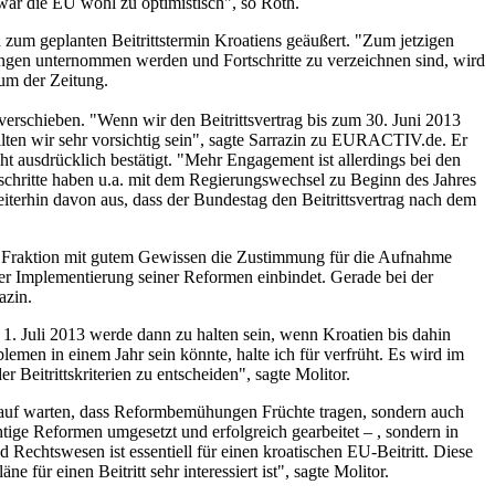
ar die EU wohl zu optimistisch", so Roth.
h zum geplanten Beitrittstermin Kroatiens geäußert. "Zum jetzigen
gungen unternommen werden und Fortschritte zu verzeichnen sind, wird
aum der Zeitung.
verschieben. "Wenn wir den Beitrittsvertrag bis zum 30. Juni 2013
ollten wir sehr vorsichtig sein", sagte Sarrazin zu EURACTIV.de. Er
ht ausdrücklich bestätigt. "Mehr Engagement ist allerdings bei den
schritte haben u.a. mit dem Regierungswechsel zu Beginn des Jahres
iterhin davon aus, dass der Bundestag den Beitrittsvertrag nach dem
ner Fraktion mit gutem Gewissen die Zustimmung für die Aufnahme
der Implementierung seiner Reformen einbindet. Gerade bei der
azin.
. Juli 2013 werde dann zu halten sein, wenn Kroatien bis dahin
lemen in einem Jahr sein könnte, halte ich für verfrüht. Es wird im
eitrittskriterien zu entscheiden", sagte Molitor.
auf warten, dass Reformbemühungen Früchte tragen, sondern auch
ige Reformen umgesetzt und erfolgreich gearbeitet – , sondern in
chtswesen ist essentiell für einen kroatischen EU-Beitritt. Diese
für einen Beitritt sehr interessiert ist", sagte Molitor.