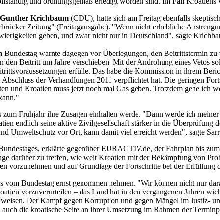
ständig und ordnungsgemäß erledigt worden sind. Im Fall Kroatiens w
Gunther Krichbaum
(CDU), hatte sich am Freitag ebenfalls skeptisc
Saarbrücker Zeitung" (Freitagausgabe). "Wenn nicht erhebliche Anstren
hwierigkeiten geben, und zwar nicht nur in Deutschland", sagte Krichb
im Bundestag warnte dagegen vor Überlegungen, den Beitrittstermin zu 
den den Beitritt um Jahre verschieben. Mit der Androhung eines Vetos s
itrittsvoraussetzungen erfülle. Das habe die Kommission in ihrem Beric
Abschluss der Verhandlungen 2011 verpflichtet hat. Die geringen Fort
kten und Kroatien muss jetzt noch mal Gas geben. Trotzdem gehe ich we
 kann."
g bis zum Frühjahr ihre Zusagen einhalten werde. "Dann werde ich mei
ien endlich seine aktive Zivilgesellschaft stärker in die Überprüfung 
d Umweltschutz vor Ort, kann damit viel erreicht werden", sagte Sarr
Bundestages, erklärte gegenüber EURACTIV.de, der Fahrplan bis zum 1
ersage darüber zu treffen, wie weit Kroatien mit der Bekämpfung von Prob
orzunehmen und auf Grundlage der Fortschritte bei der Erfüllung der B
gs vom Bundestag ernst genommen nehmen. "Wir können nicht nur dar
atien vorzuverurteilen – das Land hat in den vergangenen Jahren wicht
isen. Der Kampf gegen Korruption und gegen Mängel im Justiz- und Re
auch die kroatische Seite an ihrer Umsetzung im Rahmen der Terminpläne 