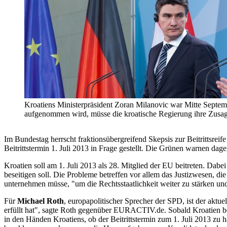
Kroatiens Ministerpräsident Zoran Milanovic war Mitte Septem
aufgenommen wird, müsse die kroatische Regierung ihre Zusage
Im Bundestag herrscht fraktionsübergreifend Skepsis zur Beitrittsr
Beitrittstermin 1. Juli 2013 in Frage gestellt. Die Grünen warnen da
Kroatien soll am 1. Juli 2013 als 28. Mitglied der EU beitreten. Da
beseitigen soll. Die Probleme betreffen vor allem das Justizwesen, 
unternehmen müsse, "um die Rechtsstaatlichkeit weiter zu stärken un
Für
Michael Roth
, europapolitischer Sprecher der SPD, ist der aktu
erfüllt hat", sagte Roth gegenüber EURACTIV.de. Sobald Kroatien beitr
in den Händen Kroatiens, ob der Beitrittstermin zum 1. Juli 2013 zu ha