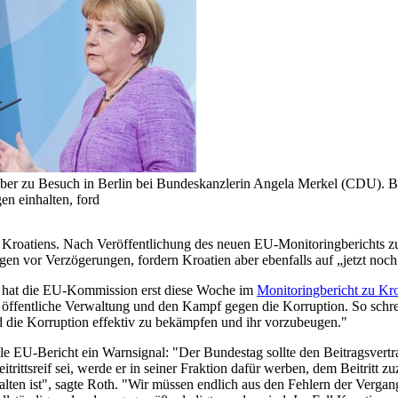
ber zu Besuch in Berlin bei Bundeskanzlerin Angela Merkel (CDU). Be
n einhalten, ford
eife Kroatiens. Nach Veröffentlichung des neuen EU-Monitoringberich
gegen vor Verzögerungen, fordern Kroatien aber ebenfalls auf „jetzt noc
bei hat die EU-Kommission erst diese Woche im
Monitoringbericht zu Kro
die öffentliche Verwaltung und den Kampf gegen die Korruption. So sch
d die Korruption effektiv zu bekämpfen und ihr vorzubeugen."
elle EU-Bericht ein Warnsignal: "Der Bundestag sollte den Beitragsvert
ittsreif sei, werde er in seiner Fraktion dafür werben, dem Beitritt z
lten ist", sagte Roth. "Wir müssen endlich aus den Fehlern der Vergange