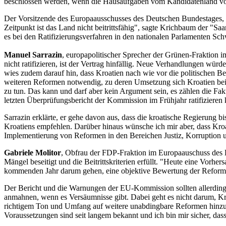
beschlossen werden, wenn die Hausaufgaben vom Kandidatenland voll
Der Vorsitzende des Europaausschusses des Deutschen Bundestages,
Zeitpunkt ist das Land nicht beitrittsfähig", sagte Krichbaum der "
es bei den Ratifizierungsverfahren in den nationalen Parlamenten Sc
Manuel Sarrazin
, europapolitischer Sprecher der Grünen-Fraktion 
nicht ratifizieren, ist der Vertrag hinfällig. Neue Verhandlungen wür
wies zudem darauf hin, dass Kroatien nach wie vor die politischen Be
weiteren Reformen notwendig, zu deren Umsetzung sich Kroatien bei 
zu tun. Das kann und darf aber kein Argument sein, es zählen die Fa
letzten Überprüfungsbericht der Kommission im Frühjahr ratifizieren
Sarrazin erklärte, er gehe davon aus, dass die kroatische Regierun
Kroatiens empfehlen. Darüber hinaus wünsche ich mir aber, dass Kroat
Implementierung von Reformen in den Bereichen Justiz, Korruption un
Gabriele Molitor
, Obfrau der FDP-Fraktion im Europaauschuss des 
Mängel beseitigt und die Beitrittskriterien erfüllt. "Heute eine Vorh
kommenden Jahr darum gehen, eine objektive Bewertung der Reformen v
Der Bericht und die Warnungen der EU-Kommission sollten allerdin
anmahnen, wenn es Versäumnisse gibt. Dabei geht es nicht darum, Kro
richtigem Ton und Umfang auf weitere unabdingbare Reformen hinzuwe
Voraussetzungen sind seit langem bekannt und ich bin mir sicher, dass 