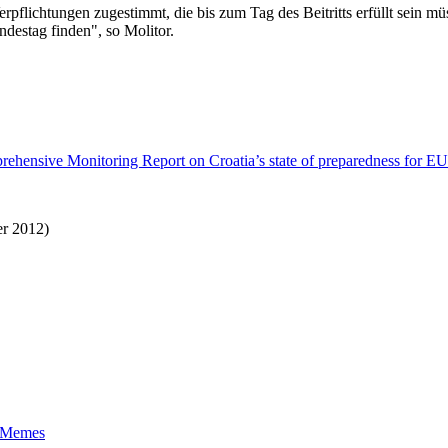
rpflichtungen zugestimmt, die bis zum Tag des Beitritts erfüllt sein m
ndestag finden", so Molitor.
ehensive Monitoring Report on Croatia’s state of preparedness for 
r 2012)
t-Memes