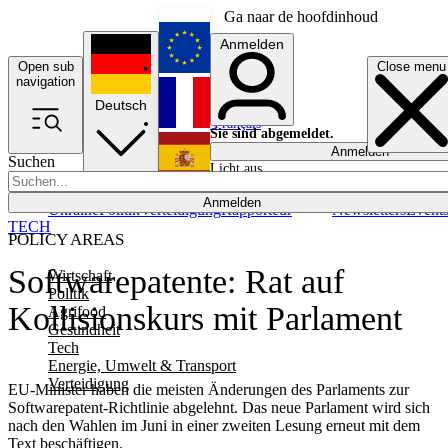
Ga naar de hoofdinhoud
Anmelden
Open sub
Close menu
English
navigation
Deutsch
Français
Sie sind abgemeldet.
Anmelden
Suchen
Licht aus
Español
Anmelden
Ukraine
Politik
Verteidigung
Rapporteur
Newsletters
Event
TECH
POLICY AREAS
Softwarepatente: Rat auf
Wirtschaft
Politik
Kollisionskurs mit Parlament
Agrifood
Gesundheit
Tech
Energie, Umwelt & Transport
Verteidigung
EU-Minister haben die meisten Änderungen des Parlaments zur
Softwarepatent-Richtlinie abgelehnt. Das neue Parlament wird sich
nach den Wahlen im Juni in einer zweiten Lesung erneut mit dem
Text beschäftigen.