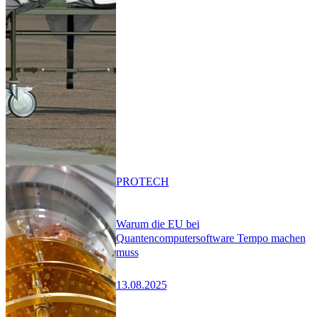
PRO
TECH
Warum die EU bei
Quantencomputersoftware Tempo machen
muss
13.08.2025