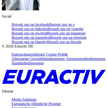
Social
Bezoek ons op facebook
Bezoek ons op x
Bezoek ons op linkedin
Bezoek ons op youtube
Bezoek ons op rss-feed
Bezoek ons op instagram
Bezoek ons op mastodon
Bezoek ons op telegram
Bezoek ons op bluesky
Bezoek ons op threads
©
2026
Euractiv DE
Datenschutzerklärung
Cookie Politik
Allgemeine Geschäftsbedingungen
Abonnementbedingungen
Handelsbedingungen
Dienste
Media Solutions
Europäische öffentliche Projekte