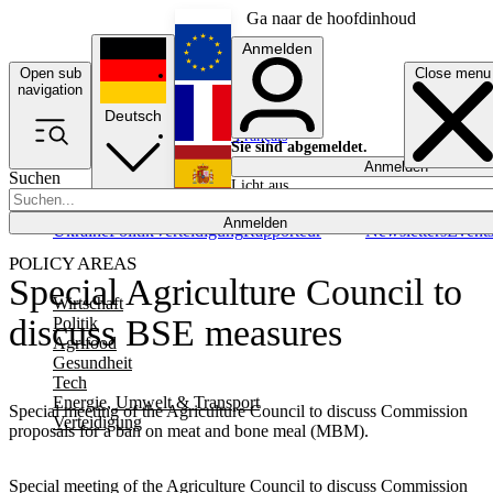
Ga naar de hoofdinhoud
Anmelden
Open sub
Close menu
English
navigation
Deutsch
Français
Sie sind abgemeldet.
Anmelden
Suchen
Licht aus
Español
Anmelden
Ukraine
Politik
Verteidigung
Rapporteur
Newsletters
Event
POLICY AREAS
Special Agriculture Council to
Wirtschaft
discuss BSE measures
Politik
Agrifood
Gesundheit
Tech
Energie, Umwelt & Transport
Special meeting of the Agriculture Council to discuss Commission
Verteidigung
proposals for a ban on meat and bone meal (MBM).
Special meeting of the Agriculture Council to discuss Commission