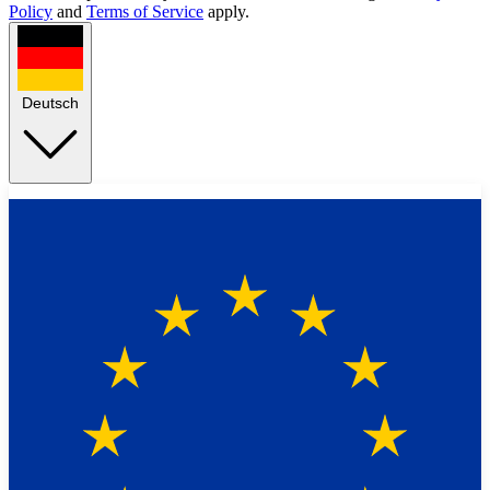
Policy
and
Terms of Service
apply.
Deutsch