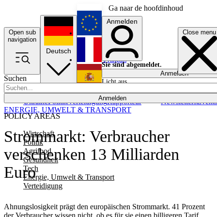
Ga naar de hoofdinhoud
Anmelden
Open sub
Close menu
English
navigation
Deutsch
Français
Sie sind abgemeldet.
Anmelden
Suchen
Licht aus
Español
Anmelden
Ukraine
Politik
Verteidigung
Rapporteur
Newsletters
Event
ENERGIE, UMWELT & TRANSPORT
POLICY AREAS
Strommarkt: Verbraucher
Wirtschaft
Politik
verschenken 13 Milliarden
Agrifood
Gesundheit
Euro
Tech
Energie, Umwelt & Transport
Verteidigung
Ahnungslosigkeit prägt den europäischen Strommarkt. 41 Prozent
der Verbraucher wissen nicht, ob es für sie einen billigeren Tarif