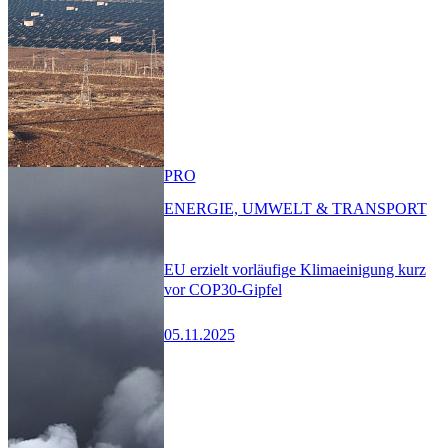
PRO
ENERGIE, UMWELT & TRANSPORT
EU erzielt vorläufige Klimaeinigung kurz
vor COP30-Gipfel
05.11.2025