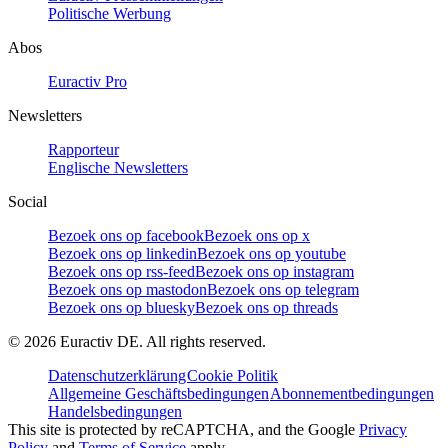
Politische Werbung
Abos
Euractiv Pro
Newsletters
Rapporteur
Englische Newsletters
Social
Bezoek ons op facebook
Bezoek ons op x
Bezoek ons op linkedin
Bezoek ons op youtube
Bezoek ons op rss-feed
Bezoek ons op instagram
Bezoek ons op mastodon
Bezoek ons op telegram
Bezoek ons op bluesky
Bezoek ons op threads
©
2026
Euractiv DE. All rights reserved.
Datenschutzerklärung
Cookie Politik
Allgemeine Geschäftsbedingungen
Abonnementbedingungen
Handelsbedingungen
This site is protected by reCAPTCHA, and the Google
Privacy
Policy
and
Terms of Service
apply.