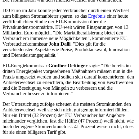
100 Euro im Jahr könnte jeder Verbraucher durch einen Wechsel
zum billigsten Stromanbieter sparen, so das
Ergebnis
einer heute
veröffentlichten Studie der EU-Kommission über die
Privatkundenstrommärkte. EU-weit wären Einsparungen von 13
Milliarden Euro möglich. "Die Marktliberalisierung bietet den
Verbrauchern immense neue Möglichkeiten", kommentierte EU-
Verbraucherkommissar
John Dalli
. "Dies gilt für die
verschiedensten Aspekte wie Preise, Produktauswahl, Innovation
und Dienstleistungsqualität."
EU-Energiekommissar
Günther Oettinger
sagte: "Die bereits im
dritten Energiepaket vorgesehenen Maßnahmen müssen nun in die
Praxis umgesetzt werden und sollten sich darauf konzentrieren, den
Anbieterwechsel zu erleichtern, die Bearbeitung von Beschwerden
und die Beseitigung von Mängeln zu verbessern und die
Verbraucher besser zu informieren."
Der Untersuchung zufolge scheuen die meisten Stromkunden den
Anbieterwechsel, weil sie sich nicht gut genug informiert fühlen.
Nur ein Drittel (32 Prozent) der EU-Verbraucher hat Angebote
miteinander verglichen, fast die Hälfte (47 Prozent) weiß nicht, wie
hoch der eigene Stromverbrauch ist. 41 Prozent wissen nicht, ob es
für sie einen billigeren Tarif gibt.