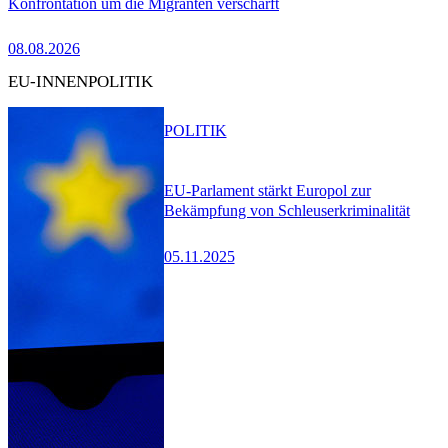
Konfrontation um die Migranten verschärft
08.08.2026
EU-INNENPOLITIK
POLITIK
EU-Parlament stärkt Europol zur
Bekämpfung von Schleuserkriminalität
05.11.2025