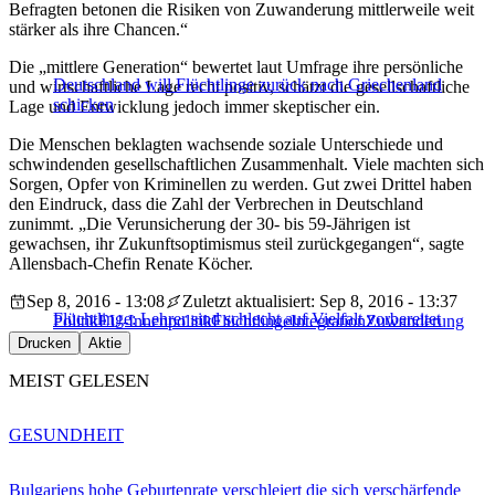
Befragten betonen die Risiken von Zuwanderung mittlerweile weit
stärker als ihre Chancen.“
Die „mittlere Generation“ bewertet laut Umfrage ihre persönliche
Deutschland will Flüchtlinge zurück nach Griechenland
und wirtschaftliche Lage recht positiv, schätzt die gesellschaftliche
schicken
Lage und Entwicklung jedoch immer skeptischer ein.
Die Menschen beklagten wachsende soziale Unterschiede und
schwindenden gesellschaftlichen Zusammenhalt. Viele machten sich
Sorgen, Opfer von Kriminellen zu werden. Gut zwei Drittel haben
den Eindruck, dass die Zahl der Verbrechen in Deutschland
zunimmt. „Die Verunsicherung der 30- bis 59-Jährigen ist
gewachsen, ihr Zukunftsoptimismus steil zurückgegangen“, sagte
Allensbach-Chefin Renate Köcher.
Sep 8, 2016 - 13:08
Zuletzt aktualisiert: Sep 8, 2016 - 13:37
Flüchtlinge: Lehrer sind schlecht auf Vielfalt vorbereitet
Politik
EU-Innenpolitik
Flüchtlinge
Integration
Zuwanderung
Drucken
Aktie
MEIST GELESEN
GESUNDHEIT
Bulgariens hohe Geburtenrate verschleiert die sich verschärfende