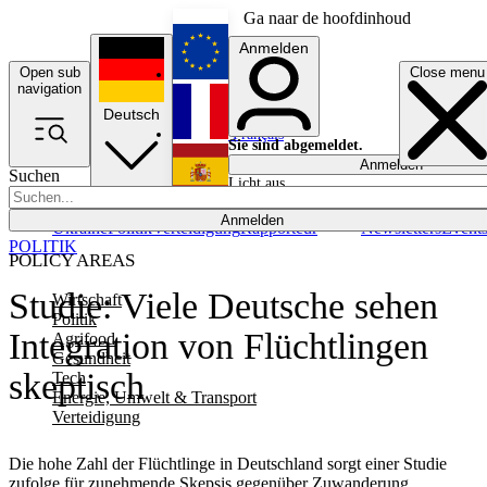
Ga naar de hoofdinhoud
Anmelden
Open sub
Close menu
English
navigation
Deutsch
Français
Sie sind abgemeldet.
Anmelden
Suchen
Licht aus
Español
Anmelden
Ukraine
Politik
Verteidigung
Rapporteur
Newsletters
Event
POLITIK
POLICY AREAS
Studie: Viele Deutsche sehen
Wirtschaft
Politik
Integration von Flüchtlingen
Agrifood
Gesundheit
skeptisch
Tech
Energie, Umwelt & Transport
Verteidigung
Die hohe Zahl der Flüchtlinge in Deutschland sorgt einer Studie
zufolge für zunehmende Skepsis gegenüber Zuwanderung.