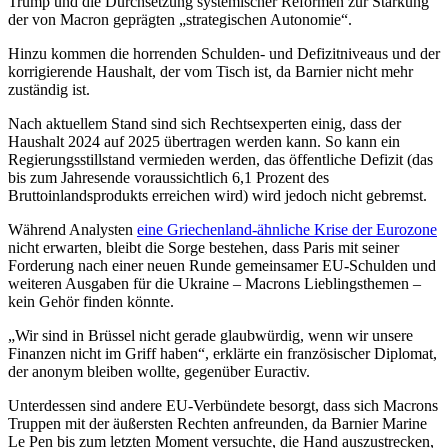
Trump und die Durchsetzung systemischer Reformen zur Stärkung
der von Macron geprägten „strategischen Autonomie“.
Hinzu kommen die horrenden Schulden- und Defizitniveaus und der
korrigierende Haushalt, der vom Tisch ist, da Barnier nicht mehr
zuständig ist.
Nach aktuellem Stand sind sich Rechtsexperten einig, dass der
Haushalt 2024 auf 2025 übertragen werden kann. So kann ein
Regierungsstillstand vermieden werden, das öffentliche Defizit (das
bis zum Jahresende voraussichtlich 6,1 Prozent des
Bruttoinlandsprodukts erreichen wird) wird jedoch nicht gebremst.
Während Analysten
eine Griechenland-ähnliche Krise der Eurozone
nicht erwarten, bleibt die Sorge bestehen, dass Paris mit seiner
Forderung nach einer neuen Runde gemeinsamer EU-Schulden und
weiteren Ausgaben für die Ukraine – Macrons Lieblingsthemen –
kein Gehör finden könnte.
„Wir sind in Brüssel nicht gerade glaubwürdig, wenn wir unsere
Finanzen nicht im Griff haben“, erklärte ein französischer Diplomat,
der anonym bleiben wollte, gegenüber Euractiv.
Unterdessen sind andere EU-Verbündete besorgt, dass sich Macrons
Truppen mit der äußersten Rechten anfreunden, da Barnier Marine
Le Pen bis zum letzten Moment versuchte, die Hand auszustrecken,