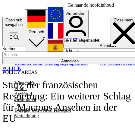
Ga naar de hoofdinhoud
Anmelden
Open sub
Close menu
English
navigation
Deutsch
Français
Sie sind abgemeldet.
Anmelden
Suchen
Licht aus
Español
Anmelden
Ukraine
Politik
Verteidigung
Rapporteur
Newsletters
Event
POLITIK
POLICY AREAS
Sturz der französischen
Wirtschaft
Politik
Regierung: Ein weiterer Schlag
Agrifood
Gesundheit
für Macrons Ansehen in der
Tech
Energie, Umwelt & Transport
EU
Verteidigung