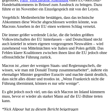
gegenüber,
Paris‘ entschiedene Ablehnung
eines EU-Mercosur-
Handelsabkommens in Brüssel zum Ausdruck zu bringen. Dazu
führte er im November ein Einzelgespräch mit von der Leyen.
Vergeblich: Medienberichte bestätigen, dass das technische
Abkommen diese Woche abgeschlossen werden könnte, was
Macrons Ansehen in der EU einen weiteren Schlag versetzt.
Die immer größer werdende Lücke, die die beiden größten
Volkswirtschaften der EU hinterlassen – und Deutschland steckt
auch knietief in seinen eigenen vorgezogenen Neuwahlen – wird
zunehmend von Mittelmächten wie Italien und Polen gefüllt. Das
Fehlen klarer Koalitionen zwischen ihnen lässt die EU jedoch ohne
offensichtliche Führung zurück.
Macron ist „einer der wenigen Staats- und Regierungschefs, die
wissen, wie man mit Donald Trump zusammenarbeitet“, äußerte ein
ehemaliger Minister gegenüber Euractiv und machte damit deutlich,
dass nicht alles düster und trostlos ist. „Wenn Frankreich nicht die
Führung übernimmt, können es nur sehr wenige“.
Es gibt jedoch noch viel, um das sich Macron im Inland kümmern
muss, bevor er wieder als starker Mann auf die EU-Bühne treten
kann.
*Nick Alipour hat zu diesem Bericht beigetragen