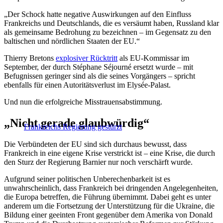
„Der Schock hatte negative Auswirkungen auf den Einfluss
Frankreichs und Deutschlands, die es versäumt haben, Russland klar
als gemeinsame Bedrohung zu bezeichnen – im Gegensatz zu den
baltischen und nördlichen Staaten der EU.“
Thierry Bretons
explosiver Rücktritt
als EU-Kommissar im
September, der durch Stéphane Séjourné ersetzt wurde – mit
Befugnissen geringer sind als die seines Vorgängers – spricht
ebenfalls für einen Autoritätsverlust im Elysée-Palast.
Und nun die erfolgreiche Misstrauensabstimmung.
„Nicht gerade glaubwürdig“
Frankreichs Regierung gestürzt
Die Verbündeten der EU sind sich durchaus bewusst, dass
Frankreich in eine eigene Krise verstrickt ist – eine Krise, die durch
den Sturz der Regierung Barnier nur noch verschärft wurde.
Aufgrund seiner politischen Unberechenbarkeit ist es
unwahrscheinlich, dass Frankreich bei dringenden Angelegenheiten,
die Europa betreffen, die Führung übernimmt. Dabei geht es unter
anderem um die Fortsetzung der Unterstützung für die Ukraine, die
Bildung einer geeinten Front gegenüber dem Amerika von Donald