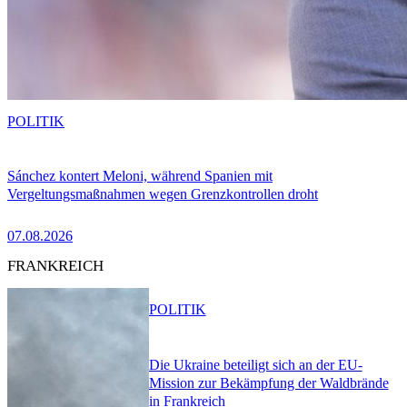
POLITIK
Sánchez kontert Meloni, während Spanien mit
Vergeltungsmaßnahmen wegen Grenzkontrollen droht
07.08.2026
FRANKREICH
POLITIK
Die Ukraine beteiligt sich an der EU-
Mission zur Bekämpfung der Waldbrände
in Frankreich