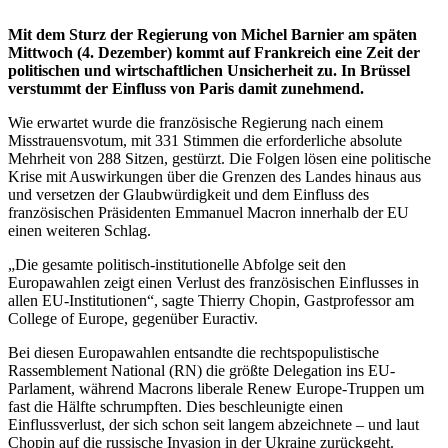
Mit dem Sturz der Regierung von Michel Barnier am späten
Mittwoch (4. Dezember) kommt auf Frankreich eine Zeit der
politischen und wirtschaftlichen Unsicherheit zu. In Brüssel
verstummt der Einfluss von Paris damit zunehmend.
Wie erwartet wurde die französische Regierung nach einem
Misstrauensvotum, mit 331 Stimmen die erforderliche absolute
Mehrheit von 288 Sitzen, gestürzt. Die Folgen lösen eine politische
Krise mit Auswirkungen über die Grenzen des Landes hinaus aus
und versetzen der Glaubwürdigkeit und dem Einfluss des
französischen Präsidenten Emmanuel Macron innerhalb der EU
einen weiteren Schlag.
„Die gesamte politisch-institutionelle Abfolge seit den
Europawahlen zeigt einen Verlust des französischen Einflusses in
allen EU-Institutionen“, sagte Thierry Chopin, Gastprofessor am
College of Europe, gegenüber Euractiv.
Bei diesen Europawahlen entsandte die rechtspopulistische
Rassemblement National (RN) die größte Delegation ins EU-
Parlament, während Macrons liberale Renew Europe-Truppen um
fast die Hälfte schrumpften. Dies beschleunigte einen
Einflussverlust, der sich schon seit langem abzeichnete – und laut
Chopin auf die russische Invasion in der Ukraine zurückgeht.