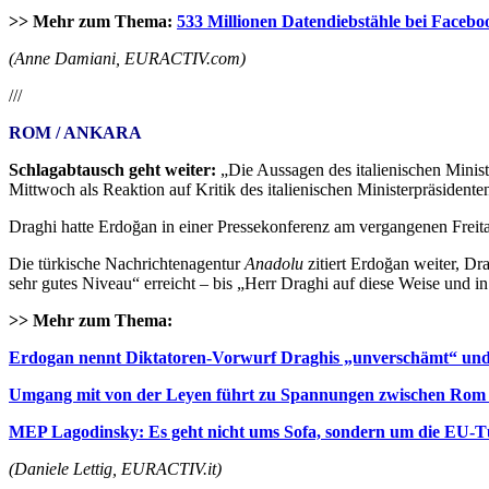
>> Mehr zum Thema:
533 Millionen Datendiebstähle bei Face
(Anne Damiani, EURACTIV.com)
///
ROM / ANKARA
Schlagabtausch geht weiter:
„Die Aussagen des italienischen Minist
Mittwoch als Reaktion auf Kritik des italienischen Ministerpräsident
Draghi hatte Erdoğan in einer Pressekonferenz am vergangenen Frei
Die türkische Nachrichtenagentur
Anadolu
zitiert
Erdoğan
weiter, Dra
sehr gutes Niveau“ erreicht – bis „Herr Draghi auf diese Weise und in 
>> Mehr zum Thema:
Erdogan nennt Diktatoren-Vorwurf Draghis „unverschämt“ un
Umgang mit von der Leyen führt zu Spannungen zwischen Rom
MEP Lagodinsky: Es geht nicht ums Sofa, sondern um die EU-T
(Daniele Lettig
, EURACTIV.it)