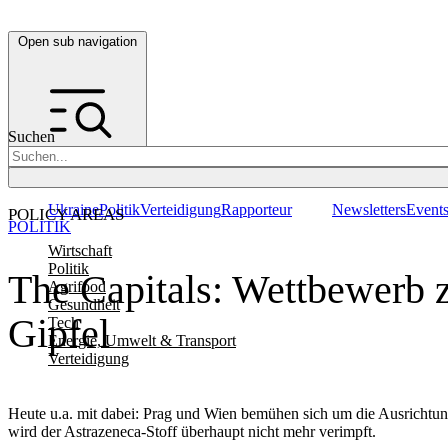
Open sub navigation
Suchen
Ukraine
Politik
Verteidigung
Rapporteur
Newsletters
Event
POLICY AREAS
POLITIK
Wirtschaft
Politik
The Capitals: Wettbewerb
Agrifood
Gesundheit
Gipfel
Tech
Energie, Umwelt & Transport
Verteidigung
Heute u.a. mit dabei: Prag und Wien bemühen sich um die Ausrichtu
wird der Astrazeneca-Stoff überhaupt nicht mehr verimpft.