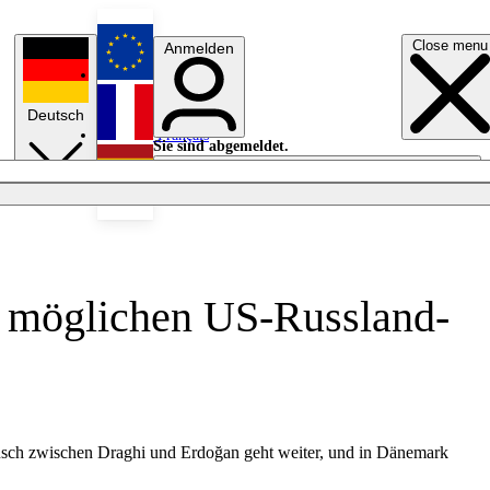
Close menu
Anmelden
English
Deutsch
Français
Sie sind abgemeldet.
Anmelden
Licht aus
Español
m möglichen US-Russland-
ausch zwischen Draghi und Erdoğan geht weiter, und in Dänemark