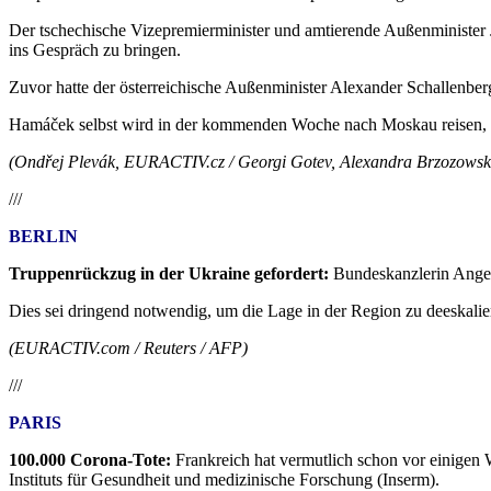
Der tschechische Vizepremierminister und amtierende Außenminister 
ins Gespräch zu bringen.
Zuvor hatte der österreichische Außenminister Alexander Schallenberg 
Hamáček selbst wird in der kommenden Woche nach Moskau reisen, um
(Ondřej Plevák, EURACTIV.cz / Georgi Gotev, Alexandra Brzozow
///
BERLIN
Truppenrückzug in der Ukraine gefordert:
Bundeskanzlerin Angel
Dies sei dringend notwendig, um die Lage in der Region zu deeskali
(EURACTIV.com / Reuters / AFP)
///
PARIS
100.000 Corona-Tote:
Frankreich hat vermutlich schon vor einigen
Instituts für Gesundheit und medizinische Forschung (Inserm).