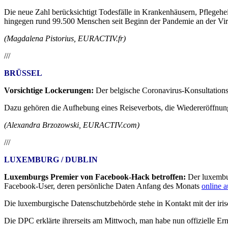
Die neue Zahl berücksichtigt Todesfälle in Krankenhäusern, Pflege
hingegen rund 99.500 Menschen seit Beginn der Pandemie an der Vir
(Magdalena Pistorius, EURACTIV.fr)
///
BRÜSSEL
Vorsichtige Lockerungen:
Der belgische Coronavirus-Konsultation
Dazu gehören die Aufhebung eines Reiseverbots, die Wiedereröffnun
(Alexandra Brzozowski, EURACTIV.com)
///
LUXEMBURG / DUBLIN
Luxemburgs Premier von Facebook-Hack betroffen:
Der luxembur
Facebook-User, deren persönliche Daten Anfang des Monats
online 
Die luxemburgische Datenschutzbehörde stehe in Kontakt mit der iri
Die DPC erklärte ihrerseits am Mittwoch, man habe nun offizielle E