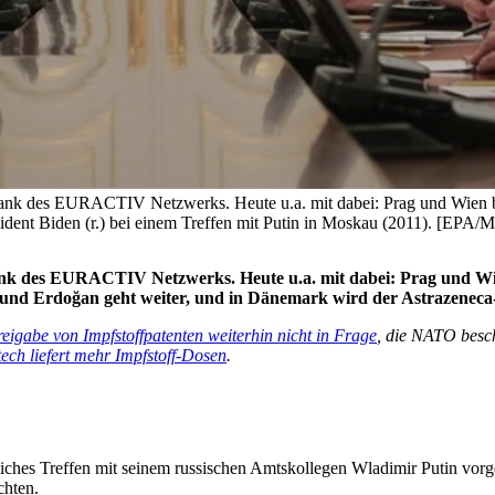
 dank des EURACTIV Netzwerks. Heute u.a. mit dabei: Prag und Wien 
äsident Biden (r.) bei einem Treffen mit Putin in Moskau (2011). 
dank des EURACTIV Netzwerks. Heute u.a. mit dabei: Prag und Wi
und Erdoğan geht weiter, und in Dänemark wird der Astrazeneca-
eigabe von Impfstoffpatenten weiterhin nicht in Frage
, die NATO besc
ech liefert mehr Impfstoff-Dosen
.
hes Treffen mit seinem russischen Amtskollegen Wladimir Putin vorges
chten.