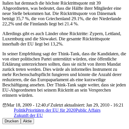
Italien hat demnach die höchste Rücktrittsquote mit 39
Abgeordneten, was bedeutet, dass die Hälfte ihrer Mitglieder eine
neue Stelle bekommen hat. Die Rücktrittsquote von Dänemark
beträgt 35,7 %, die von Griechenland 29.1%, die der Niederlande
22,2% und die Finnlands liegt bei 21.4 %.
Allerdings gibt es auch Länder ohne Rücktritte: Zypern, Lettland,
Luxemburg und die Slowakei. Die gesamte Rücktrittsquote
innerhalb der EU liegt bei 13,2%.
In seiner Empfehlung sagt der Think-Tank, dass die Kandidaten, die
von einer politischen Partei unterstützt würden, eine öffentliche
Erklärung unterzeichnen sollten, dass sie nicht von ihrem Mandat
zurück treten werden. Dies würde als informelles Instrument zu
mehr Rechenschaftspflicht fungieren und könnte die Anzahl derer
reduzieren, die das Europaparlament als eine kurzweilige
Beschäftigung ansehen. Der Think-Tank sagte weiter, dass sie jeden
EU-Abgeordneten bei seinem Rücktritt an sein Versprechen
erinnern würden.
Mar 18, 2009 - 12:40
Zuletzt aktualisiert: Jan 29, 2010 - 16:21
Politik
Prioritäten der EU für 2020
Public Affairs
Zukunft der EU
Drucken
Aktie