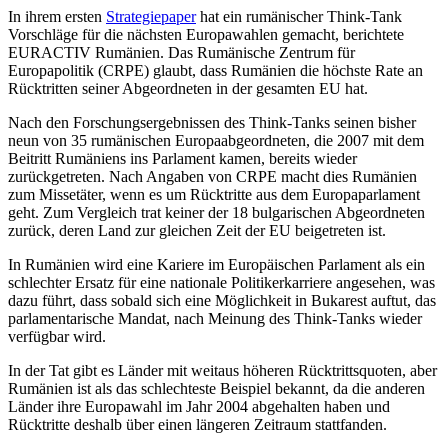
In ihrem ersten
Strategiepaper
hat ein rumänischer Think-Tank
Vorschläge für die nächsten Europawahlen gemacht, berichtete
EURACTIV Rumänien. Das Rumänische Zentrum für
Europapolitik (CRPE) glaubt, dass Rumänien die höchste Rate an
Rücktritten seiner Abgeordneten in der gesamten EU hat.
Nach den Forschungsergebnissen des Think-Tanks seinen bisher
neun von 35 rumänischen Europaabgeordneten, die 2007 mit dem
Beitritt Rumäniens ins Parlament kamen, bereits wieder
zurückgetreten. Nach Angaben von CRPE macht dies Rumänien
zum Missetäter, wenn es um Rücktritte aus dem Europaparlament
geht. Zum Vergleich trat keiner der 18 bulgarischen Abgeordneten
zurück, deren Land zur gleichen Zeit der EU beigetreten ist.
In Rumänien wird eine Kariere im Europäischen Parlament als ein
schlechter Ersatz für eine nationale Politikerkarriere angesehen, was
dazu führt, dass sobald sich eine Möglichkeit in Bukarest auftut, das
parlamentarische Mandat, nach Meinung des Think-Tanks wieder
verfügbar wird.
In der Tat gibt es Länder mit weitaus höheren Rücktrittsquoten, aber
Rumänien ist als das schlechteste Beispiel bekannt, da die anderen
Länder ihre Europawahl im Jahr 2004 abgehalten haben und
Rücktritte deshalb über einen längeren Zeitraum stattfanden.