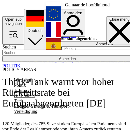
Ga naar de hoofdinhoud
Anmelden
Open sub
Close menu
English
navigation
Deutsch
Français
Sie sind abgemeldet.
Anmelden
Suchen
Licht aus
Español
Anmelden
Ukraine
Politik
Verteidigung
Rapporteur
Newsletters
Event
POLITIK
POLICY AREAS
Think-Tank warnt vor hoher
Wirtschaft
Politik
Rücktrittsrate bei
Agrifood
Gesundheit
Europaabgeordneten [DE]
Tech
Energie, Umwelt & Transport
Verteidigung
120 Mitglieder, des 785 Sitze starken Europäischen Parlaments sind
vor Ende der Legislaturperiode von ihren Ämtern zurückgetreten,