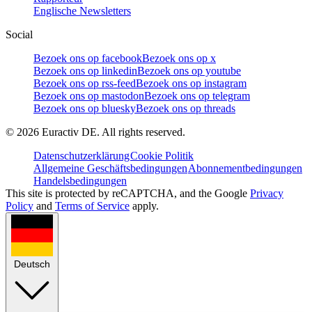
Englische Newsletters
Social
Bezoek ons op facebook
Bezoek ons op x
Bezoek ons op linkedin
Bezoek ons op youtube
Bezoek ons op rss-feed
Bezoek ons op instagram
Bezoek ons op mastodon
Bezoek ons op telegram
Bezoek ons op bluesky
Bezoek ons op threads
©
2026
Euractiv DE. All rights reserved.
Datenschutzerklärung
Cookie Politik
Allgemeine Geschäftsbedingungen
Abonnementbedingungen
Handelsbedingungen
This site is protected by reCAPTCHA, and the Google
Privacy
Policy
and
Terms of Service
apply.
Deutsch