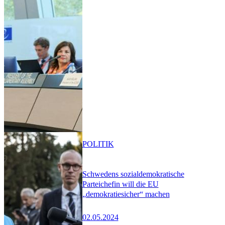
POLITIK
Schwedens sozialdemokratische
Parteichefin will die EU
„demokratiesicher“ machen
02.05.2024