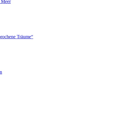
n Meer
brochene Träume“
en