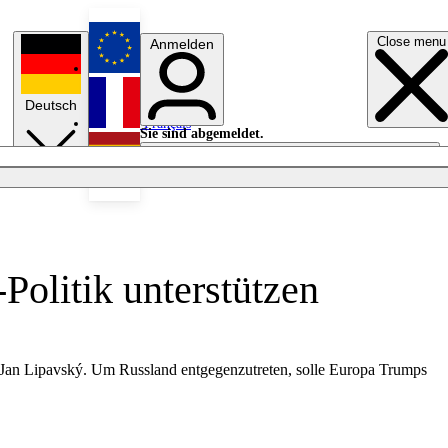
Close menu
Anmelden
English
Deutsch
Français
Sie sind abgemeldet.
Anmelden
Licht aus
Español
Politik unterstützen
r Jan Lipavský. Um Russland entgegenzutreten, solle Europa Trumps