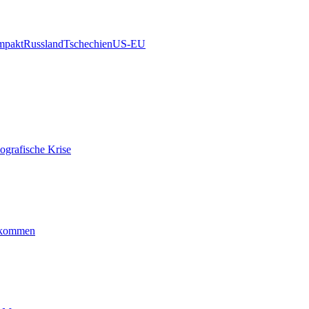
mpakt
Russland
Tschechien
US-EU
ografische Krise
ankommen