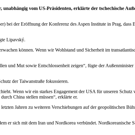
r, unabhängig vom US-Präsidenten, erklärte der tschechische Auß
) bei der Eröffnung der Konferenz des Aspen Institute in Prag, dass 
gte Lipavský.
n überwachen können. Wenn wir Wohlstand und Sicherheit im transatlant
en und Mut sowie Entschlossenheit zeigen“, fügte der Außenminister hi
hutz der Taiwanstraße fokussieren.
hieht. Wenn wir ein starkes Engagement der USA für unseren Schutz vo
durch China stellen müssen“, erklärte er.
den letzten Jahren zu weiteren Verschiebungen auf der geopolitischen 
ndem er sich mit dem Iran und Nordkorea verbündet. Nordkoreanische So