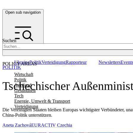
Open sub navigation
Suchen
Ukraine
Politik
Verteidigung
Rapporteur
Newsletters
Event
POLICY AREAS
POLITIK
Wirtschaft
Politik
Tschechischer Außenministe
Agrifood
Gesundheit
Tech
Energie, Umwelt & Transport
Verteidigung
Die Vereinigten Staaten bleiben Europas wichtigster Verbündeter, u
China-Politik unterstützen.
Aneta Zachová
EURACTIV Czechia