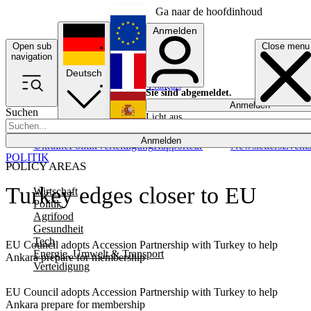
Ga naar de hoofdinhoud
Anmelden
Open sub
Close menu
English
navigation
Deutsch
Français
Sie sind abgemeldet.
Anmelden
Suchen
Licht aus
Español
Anmelden
Ukraine
Politik
Verteidigung
Rapporteur
Newsletters
Event
POLITIK
POLICY AREAS
Turkey edges closer to EU
Wirtschaft
Politik
Agrifood
Gesundheit
Tech
EU Council adopts Accession Partnership with Turkey to help
Energie, Umwelt & Transport
Ankara prepare for membership
Verteidigung
EU Council adopts Accession Partnership with Turkey to help
Ankara prepare for membership