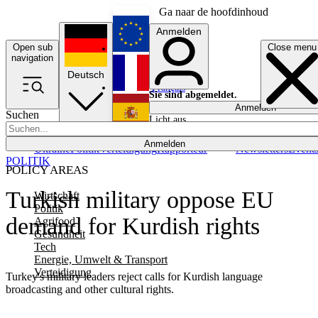
Ga naar de hoofdinhoud
Anmelden
Open sub
Close menu
English
navigation
Deutsch
Français
Sie sind abgemeldet.
Anmelden
Suchen
Licht aus
Español
Anmelden
Ukraine
Politik
Verteidigung
Rapporteur
Newsletters
Event
POLITIK
POLICY AREAS
Turkish military oppose EU
Wirtschaft
Politik
demand for Kurdish rights
Agrifood
Gesundheit
Tech
Energie, Umwelt & Transport
Verteidigung
Turkey's military leaders reject calls for Kurdish language
broadcasting and other cultural rights.