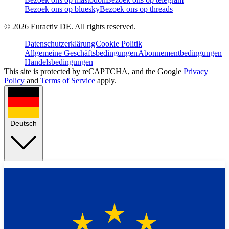
Bezoek ons op bluesky
Bezoek ons op threads
©
2026
Euractiv DE. All rights reserved.
Datenschutzerklärung
Cookie Politik
Allgemeine Geschäftsbedingungen
Abonnementbedingungen
Handelsbedingungen
This site is protected by reCAPTCHA, and the Google
Privacy
Policy
and
Terms of Service
apply.
Deutsch