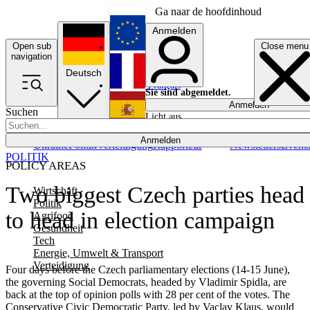
Ga naar de hoofdinhoud
Anmelden
Open sub
Close menu
English
navigation
Deutsch
Français
Sie sind abgemeldet.
Anmelden
Suchen
Licht aus
Español
Anmelden
Ukraine
Politik
Verteidigung
Rapporteur
Newsletters
Event
POLITIK
POLICY AREAS
Two biggest Czech parties head
Wirtschaft
Politik
to head in election campaign
Agrifood
Gesundheit
Tech
Energie, Umwelt & Transport
Verteidigung
Four days before the Czech parliamentary elections (14-15 June),
the governing Social Democrats, headed by Vladimir Spidla, are
back at the top of opinion polls with 28 per cent of the votes. The
Conservative Civic Democratic Party, led by Vaclav Klaus, would