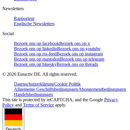
Newsletters
Rapporteur
Englische Newsletters
Social
Bezoek ons op facebook
Bezoek ons op x
Bezoek ons op linkedin
Bezoek ons op youtube
Bezoek ons op rss-feed
Bezoek ons op instagram
Bezoek ons op mastodon
Bezoek ons op telegram
Bezoek ons op bluesky
Bezoek ons op threads
©
2026
Euractiv DE. All rights reserved.
Datenschutzerklärung
Cookie Politik
Allgemeine Geschäftsbedingungen
Abonnementbedingungen
Handelsbedingungen
This site is protected by reCAPTCHA, and the Google
Privacy
Policy
and
Terms of Service
apply.
Deutsch