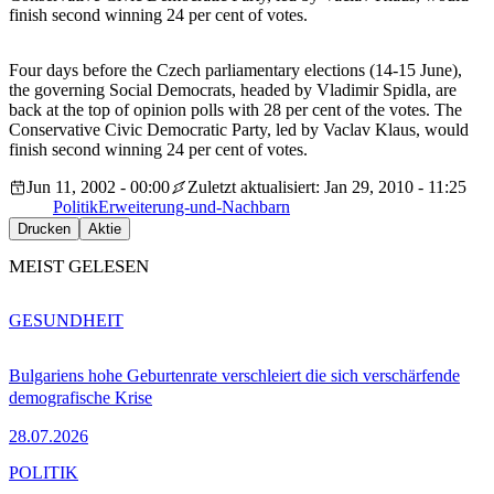
finish second winning 24 per cent of votes.
Four days before the Czech parliamentary elections (14-15 June),
the governing Social Democrats, headed by Vladimir Spidla, are
back at the top of opinion polls with 28 per cent of the votes. The
Conservative Civic Democratic Party, led by Vaclav Klaus, would
finish second winning 24 per cent of votes.
Jun 11, 2002 - 00:00
Zuletzt aktualisiert: Jan 29, 2010 - 11:25
Politik
Erweiterung-und-Nachbarn
Drucken
Aktie
MEIST GELESEN
GESUNDHEIT
Bulgariens hohe Geburtenrate verschleiert die sich verschärfende
demografische Krise
28.07.2026
POLITIK