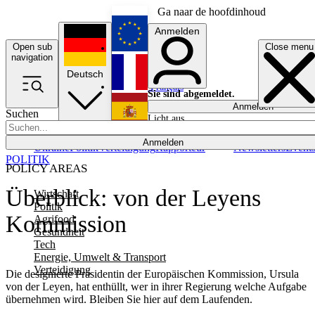
Ga naar de hoofdinhoud
Anmelden
Open sub
Close menu
English
navigation
Deutsch
Français
Sie sind abgemeldet.
Anmelden
Suchen
Licht aus
Español
Anmelden
Ukraine
Politik
Verteidigung
Rapporteur
Newsletters
Event
POLITIK
POLICY AREAS
Überblick: von der Leyens
Wirtschaft
Politik
Kommission
Agrifood
Gesundheit
Tech
Energie, Umwelt & Transport
Verteidigung
Die designierte Präsidentin der Europäischen Kommission, Ursula
von der Leyen, hat enthüllt, wer in ihrer Regierung welche Aufgabe
übernehmen wird. Bleiben Sie hier auf dem Laufenden.