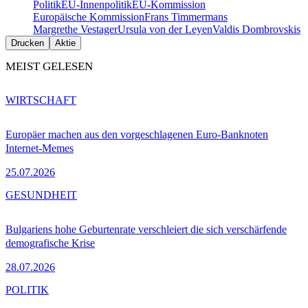
Politik
EU-Innenpolitik
EU-Kommission
Europäische Kommission
Frans Timmermans
Margrethe Vestager
Ursula von der Leyen
Valdis Dombrovskis
Drucken
Aktie
MEIST GELESEN
WIRTSCHAFT
Europäer machen aus den vorgeschlagenen Euro-Banknoten
Internet-Memes
25.07.2026
GESUNDHEIT
Bulgariens hohe Geburtenrate verschleiert die sich verschärfende
demografische Krise
28.07.2026
POLITIK