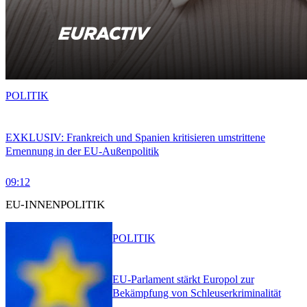
POLITIK
EXKLUSIV: Frankreich und Spanien kritisieren umstrittene
Ernennung in der EU-Außenpolitik
09:12
EU-INNENPOLITIK
POLITIK
EU-Parlament stärkt Europol zur
Bekämpfung von Schleuserkriminalität