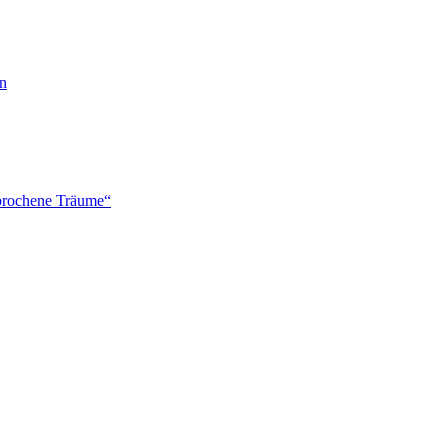
en
brochene Träume“