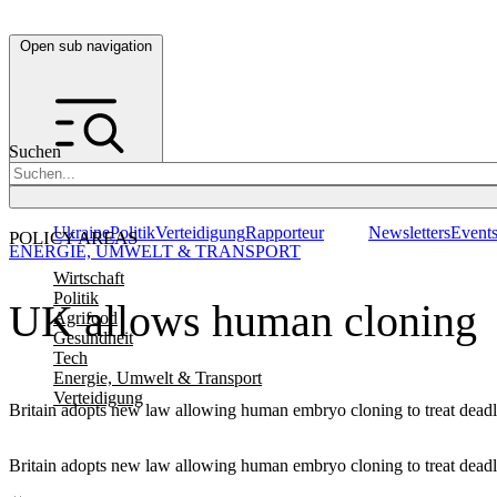
Open sub navigation
Suchen
Ukraine
Politik
Verteidigung
Rapporteur
Newsletters
Event
POLICY AREAS
ENERGIE, UMWELT & TRANSPORT
Wirtschaft
Politik
UK allows human cloning
Agrifood
Gesundheit
Tech
Energie, Umwelt & Transport
Verteidigung
Britain adopts new law allowing human embryo cloning to treat deadl
Britain adopts new law allowing human embryo cloning to treat deadl