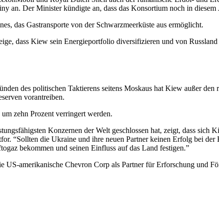
ny an. Der Minister kündigte an, dass das Konsortium noch in diesem 
ines, das Gastransporte von der Schwarzmeerküste aus ermöglicht.
eige, dass Kiew sein Energieportfolio diversifizieren und von Russlan
den des politischen Taktierens seitens Moskaus hat Kiew außer den r
eserven vorantreiben.
s um zehn Prozent verringert werden.
tungsfähigsten Konzernen der Welt geschlossen hat, zeigt, dass sich Ki
tfor. “Sollten die Ukraine und ihre neuen Partner keinen Erfolg bei d
ftogaz bekommen und seinen Einfluss auf das Land festigen.”
 die US-amerikanische Chevron Corp als Partner für Erforschung und 