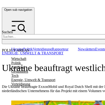
Open sub navigation
Suchen
Ukraine
Politik
Verteidigung
Rapporteur
Newsletters
Event
POLICY AREAS
ENERGIE, UMWELT & TRANSPORT
Wirtschaft
Politik
Ukraine beauftragt westlic
Agrifood
Gesundheit
Tech
Energie, Umwelt & Transport
Verteidigung
Die Ukraine beauftragte ExxonMobil und Royal Dutch Shell mit der 
niederländischen Unternehmens für das Projekt mit einem Volumen vo