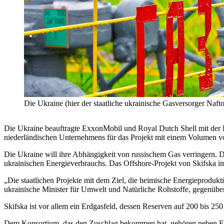
Die Ukraine (hier der staatliche ukrainische Gasversorger Naft
Die Ukraine beauftragte ExxonMobil und Royal Dutch Shell mit der 
niederländischen Unternehmens für das Projekt mit einem Volumen vo
Die Ukraine will ihre Abhängigkeit von russischem Gas verringern. D
ukrainischen Energieverbrauchs. Das Offshore-Projekt von Skifska 
„Die staatlichen Projekte mit dem Ziel, die heimische Energieprodukt
ukrainische Minister für Umwelt und Natürliche Rohstoffe, gegenübe
Skifska ist vor allem ein Erdgasfeld, dessen Reserven auf 200 bis 25
Dem Konsortium, das den Zuschlag bekommen hat, gehören neben Ex