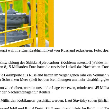
ogaz) will ihre Energieabhängigkeit von Russland reduzieren. Foto: dpa
Entwicklung des Skifska Hydrocarbon- (Kohlenwasserstoff-)Feldes im
n 8,15 Milliarden Euro hatte die russische Lukoil das Nachsehen. Doc
ie Gasimporte aus Russland hatten im vergangenen Jahr ein Volumen von
im Schwarzen Meer spielt bei den Bemühungen um mehr Unabhängigkeit 
ion zu erhöhen, werden uns in die Lage versetzen, mindestens 45 Milli
r der Nachrichtenagentur Reuters.
0 Milliarden Kubikmeter geschätzt werden. Laut Stavitsky sollen jährli
xonMobil und Royal Dutch Shell auch der rumänische Erdöl- und Erd