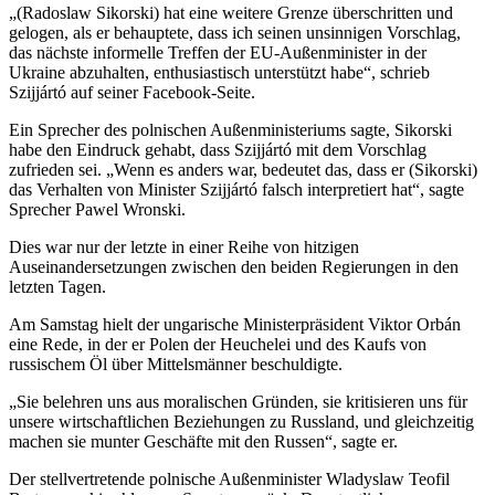
„(Radoslaw Sikorski) hat eine weitere Grenze überschritten und
gelogen, als er behauptete, dass ich seinen unsinnigen Vorschlag,
das nächste informelle Treffen der EU-Außenminister in der
Ukraine abzuhalten, enthusiastisch unterstützt habe“, schrieb
Szijjártó auf seiner Facebook-Seite.
Ein Sprecher des polnischen Außenministeriums sagte, Sikorski
habe den Eindruck gehabt, dass Szijjártó mit dem Vorschlag
zufrieden sei. „Wenn es anders war, bedeutet das, dass er (Sikorski)
das Verhalten von Minister Szijjártó falsch interpretiert hat“, sagte
Sprecher Pawel Wronski.
Dies war nur der letzte in einer Reihe von hitzigen
Auseinandersetzungen zwischen den beiden Regierungen in den
letzten Tagen.
Am Samstag hielt der ungarische Ministerpräsident Viktor Orbán
eine Rede, in der er Polen der Heuchelei und des Kaufs von
russischem Öl über Mittelsmänner beschuldigte.
„Sie belehren uns aus moralischen Gründen, sie kritisieren uns für
unsere wirtschaftlichen Beziehungen zu Russland, und gleichzeitig
machen sie munter Geschäfte mit den Russen“, sagte er.
Der stellvertretende polnische Außenminister Wladyslaw Teofil