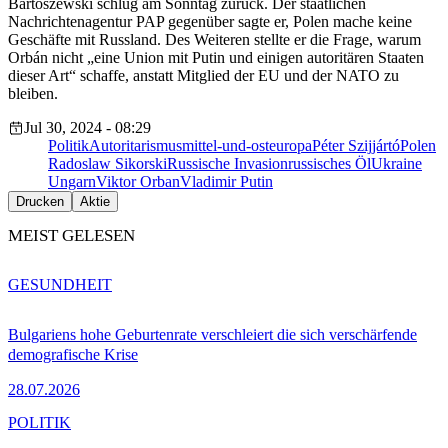
Bartoszewski schlug am Sonntag zurück. Der staatlichen
Nachrichtenagentur PAP gegenüber sagte er, Polen mache keine
Geschäfte mit Russland. Des Weiteren stellte er die Frage, warum
Orbán nicht „eine Union mit Putin und einigen autoritären Staaten
dieser Art“ schaffe, anstatt Mitglied der EU und der NATO zu
bleiben.
Jul 30, 2024 - 08:29
Politik
Autoritarismus
mittel-und-osteuropa
Péter Szijjártó
Polen
Radoslaw Sikorski
Russische Invasion
russisches Öl
Ukraine
Ungarn
Viktor Orban
Vladimir Putin
Drucken
Aktie
MEIST GELESEN
GESUNDHEIT
Bulgariens hohe Geburtenrate verschleiert die sich verschärfende
demografische Krise
28.07.2026
POLITIK