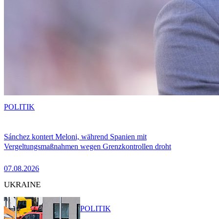
POLITIK
Sánchez kontert Meloni, während Spanien mit
Vergeltungsmaßnahmen wegen Grenzkontrollen droht
07.08.2026
UKRAINE
POLITIK