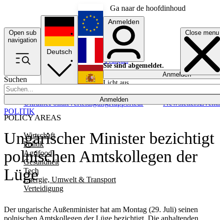
Ga naar de hoofdinhoud
Anmelden
Open sub
Close menu
English
navigation
Deutsch
Français
Sie sind abgemeldet.
Anmelden
Suchen
Licht aus
Español
Anmelden
Ukraine
Politik
Verteidigung
Rapporteur
Newsletters
Event
POLITIK
POLICY AREAS
Ungarischer Minister bezichtigt
Wirtschaft
Politik
polnischen Amtskollegen der
Agrifood
Gesundheit
Lüge
Tech
Energie, Umwelt & Transport
Verteidigung
Der ungarische Außenminister hat am Montag (29. Juli) seinen
polnischen Amtskollegen der Lüge bezichtigt. Die anhaltenden