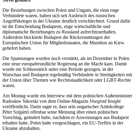
Die Beziehungen zwischen Polen und Ungarn, die einst enge
Verbündete waren, haben sich seit Ausbruch des russischen
Angriffskrieges in der Ukraine deutlich verschlechtert. Grund dafür
ist die Entscheidung Budapests, enge wirtschaftliche und
diplomatische Beziehungen zu Russland aufrechtzuerhalten.
Außerdem blockierte Budapest die Rückerstattungen der
Europäischen Union für Mitgliedsstaaten, die Munition an Kiew
geliefert haben.
Die Spannungen wurden noch verstärkt, als im Dezember in Polen
eine neue europafreundliche Regierung an die Macht kam. Damit
wurde ein Schlussstrich unter eine Periode gezogen, in der
Warschau und Budapest regelmäßig Verbündete in Streitigkeiten mit
der Union über Themen wie Rechtsstaatlichkeit oder LGBT-Rechte
waren.
Am Montag wurde ein Interview mit dem polnischen Außenminister
Radosław Sikorski von dem Online-Magazin
Visegrad Insight
veröffentlicht. Darin sagte er, dass sein ungarischer Amtskollege
Péter Szijjártó offenbar seine Meinung über einen polnischen
Vorschlag, geändert habe, nachdem er Anweisungen aus Budapest
erhalten hatte. Polen hatte vorgeschlagen, ein EU-Treffen in der
Ukraine abzuhalten.