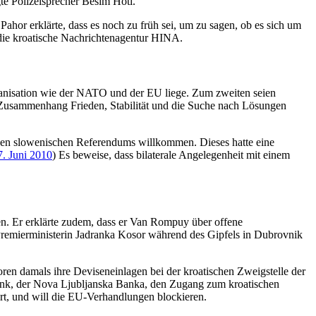
te Polizeisprecher Besim Hoti.
ahor erklärte, dass es noch zu früh sei, um zu sagen, ob es sich um
t die kroatische Nachrichtenagentur HINA.
rganisation wie der NATO und der EU liege. Zum zweiten seien
 Zusammenhang Frieden, Stabilität und die Suche nach Lösungen
enen slowenischen Referendums willkommen. Dieses hatte eine
 Juni 2010
) Es beweise, dass bilaterale Angelegenheit mit einem
n. Er erklärte zudem, dass er Van Rompuy über offene
n Premierministerin Jadranka Kosor während des Gipfels in Dubrovnik
ren damals ihre Deviseneinlagen bei der kroatischen Zweigstelle der
Bank, der Nova Ljubljanska Banka, den Zugang zum kroatischen
rt, und will die EU-Verhandlungen blockieren.