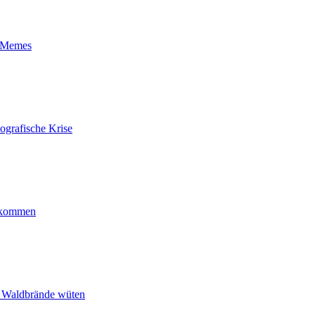
t-Memes
ografische Krise
ankommen
n Waldbrände wüten