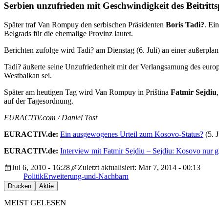
Serbien unzufrieden mit Geschwindigkeit des Beitritts
Später traf Van Rompuy den serbischen Präsidenten
Boris Tadi?
. E
Belgrads für die ehemalige Provinz lautet.
Berichten zufolge wird Tadi? am Dienstag (6. Juli) an einer außerpla
Tadi? äußerte seine Unzufriedenheit mit der Verlangsamung des europä
Westbalkan sei.
Später am heutigen Tag wird Van Rompuy in Priština
Fatmir Sejdiu
auf der Tagesordnung.
EURACTIV.com / Daniel Tost
EURACTIV.de:
Ein ausgewogenes Urteil zum Kosovo-Status?
(5. J
EURACTIV.de:
Interview mit Fatmir Sejdiu – Sejdiu: Kosovo nur 
Jul 6, 2010 - 16:28
Zuletzt aktualisiert: Mar 7, 2014 - 00:13
Politik
Erweiterung-und-Nachbarn
Drucken
Aktie
MEIST GELESEN