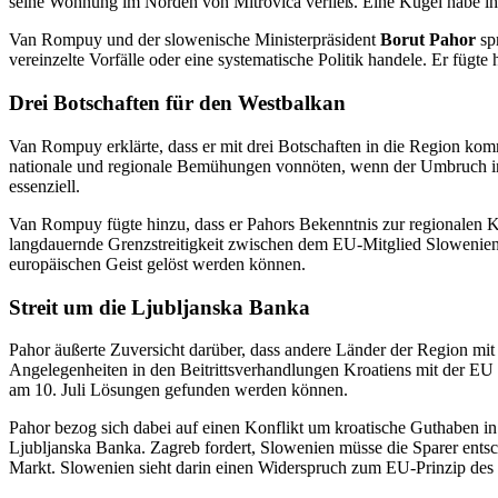
seine Wohnung im Norden von Mitrovica verließ. Eine Kugel habe ihn
Van Rompuy und der slowenische Ministerpräsident
Borut Pahor
sp
vereinzelte Vorfälle oder eine systematische Politik handele. Er fügt
Drei Botschaften für den Westbalkan
Van Rompuy erklärte, dass er mit drei Botschaften in die Region kom
nationale und regionale Bemühungen vonnöten, wenn der Umbruch in 
essenziell.
Van Rompuy fügte hinzu, dass er Pahors Bekenntnis zur regionalen K
langdauernde Grenzstreitigkeit zwischen dem EU-Mitglied Slowenien 
europäischen Geist gelöst werden können.
Streit um die Ljubljanska Banka
Pahor äußerte Zuversicht darüber, dass andere Länder der Region mi
Angelegenheiten in den Beitrittsverhandlungen Kroatiens mit der EU 
am 10. Juli Lösungen gefunden werden können.
Pahor bezog sich dabei auf einen Konflikt um kroatische Guthaben in
Ljubljanska Banka. Zagreb fordert, Slowenien müsse die Sparer ents
Markt. Slowenien sieht darin einen Widerspruch zum EU-Prinzip des 