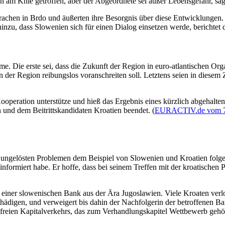
 am Knie getroffen, aber der Abgeordnete sei außer Lebensgefahr, sag
rachen in Brdo und äußerten ihre Besorgnis über diese Entwicklungen. P
e hinzu, dass Slowenien sich für einen Dialog einsetzen werde, berichte
me. Die erste sei, dass die Zukunft der Region in euro-atlantischen O
der Region reibungslos voranschreiten soll. Letztens seien in diesem
ooperation unterstütze und hieß das Ergebnis eines kürzlich abgehalt
und dem Beitrittskandidaten Kroatien beendet. (
EURACTIV.de vom 7.
t ungelösten Problemen dem Beispiel von Slowenien und Kroatien folge
informiert habe. Er hoffe, dass bei seinem Treffen mit der kroatische
 einer slowenischen Bank aus der Ära Jugoslawien. Viele Kroaten verlo
chädigen, und verweigert bis dahin der Nachfolgerin der betroffenen 
freien Kapitalverkehrs, das zum Verhandlungskapitel Wettbewerb gehö