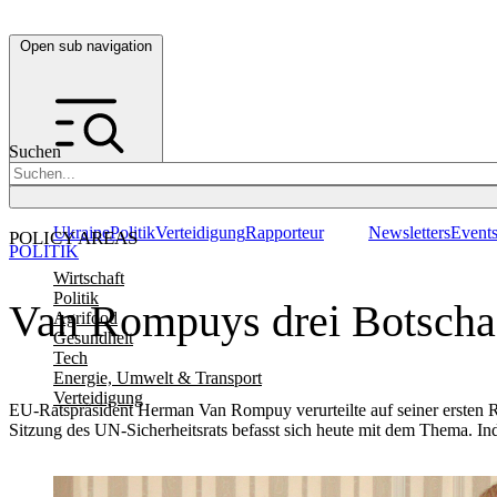
Open sub navigation
Suchen
Ukraine
Politik
Verteidigung
Rapporteur
Newsletters
Event
POLICY AREAS
POLITIK
Wirtschaft
Politik
Van Rompuys drei Botscha
Agrifood
Gesundheit
Tech
Energie, Umwelt & Transport
Verteidigung
EU-Ratspräsident Herman Van Rompuy verurteilte auf seiner ersten 
Sitzung des UN-Sicherheitsrats befasst sich heute mit dem Thema. Ind