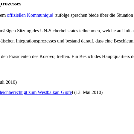
prozesses
inem
offiziellen Kommuniqué
zufolge sprachen biede über die Situatio
nmäßigen Sitzung des UN-Sicherheitsrates teilnehmen, welche auf Initia
ischen Integrationsprozesses und bestand darauf, dass eine Beschleunig
, den Präsidenten des Kosovo, treffen. Ein Besuch des Hauptquartiers d
uli 2010)
gleichberechtigt zum Westbalkan-Gipfe
l (13. Mai 2010)