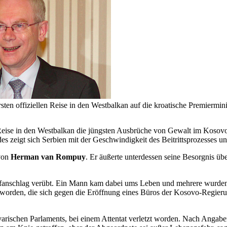
en offiziellen Reise in den Westbalkan auf die kroatische Premiermini
Reise in den Westbalkan die jüngsten Ausbrüche von Gewalt im Kosovo
es zeigt sich Serbien mit der Geschwindigkeit des Beitrittsprozesses un
 von
Herman van Rompuy
. Er äußerte unterdessen seine Besorgnis üb
nschlag verübt. Ein Mann kam dabei ums Leben und mehrere wurden ver
rden, die sich gegen die Eröffnung eines Büros der Kosovo-Regierung 
varischen Parlaments, bei einem Attentat verletzt worden. Nach Angaben