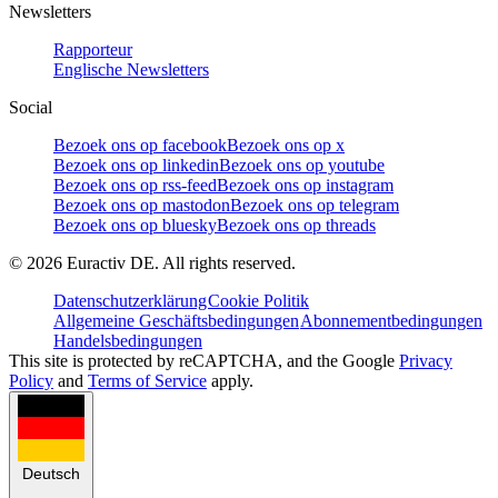
Newsletters
Rapporteur
Englische Newsletters
Social
Bezoek ons op facebook
Bezoek ons op x
Bezoek ons op linkedin
Bezoek ons op youtube
Bezoek ons op rss-feed
Bezoek ons op instagram
Bezoek ons op mastodon
Bezoek ons op telegram
Bezoek ons op bluesky
Bezoek ons op threads
©
2026
Euractiv DE. All rights reserved.
Datenschutzerklärung
Cookie Politik
Allgemeine Geschäftsbedingungen
Abonnementbedingungen
Handelsbedingungen
This site is protected by reCAPTCHA, and the Google
Privacy
Policy
and
Terms of Service
apply.
Deutsch