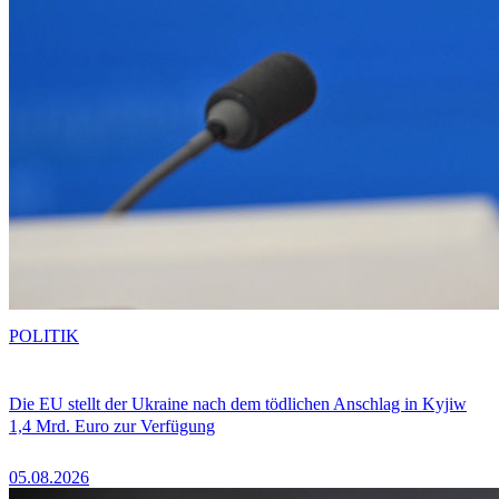
POLITIK
Die EU stellt der Ukraine nach dem tödlichen Anschlag in Kyjiw
1,4 Mrd. Euro zur Verfügung
05.08.2026