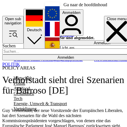
Ga naar de hoofdinhoud
Anmelden
Open sub
Close menu
English
navigation
Deutsch
Français
Sie sind abgemeldet.
Anmelden
Suchen
Licht aus
Español
Anmelden
Ukraine
Politik
Verteidigung
Rapporteur
Newsletters
Event
POLITIK
POLICY AREAS
Verhofstadt sieht drei Szenarien
Wirtschaft
Politik
für Barroso [DE]
Agrifood
Gesundheit
Tech
Energie, Umwelt & Transport
Verteidigung
Guy Verhofstadt, der neue Vorsitzende der Europäischen Liberalen,
hat drei Szenarien für die Wahl des nächsten
Kommissionspräsidenten vorgeschlagen, von denen eine das
Europäische Parlament José Manuel Barrosos' zurückweisen sieht,