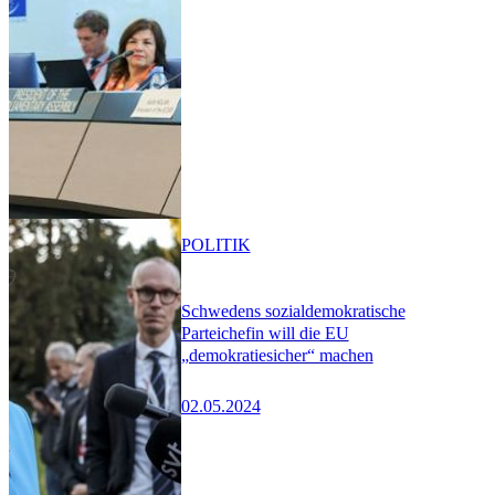
POLITIK
Schwedens sozialdemokratische
Parteichefin will die EU
„demokratiesicher“ machen
02.05.2024