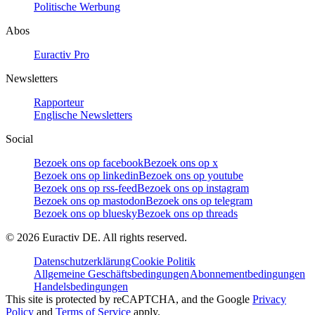
Politische Werbung
Abos
Euractiv Pro
Newsletters
Rapporteur
Englische Newsletters
Social
Bezoek ons op facebook
Bezoek ons op x
Bezoek ons op linkedin
Bezoek ons op youtube
Bezoek ons op rss-feed
Bezoek ons op instagram
Bezoek ons op mastodon
Bezoek ons op telegram
Bezoek ons op bluesky
Bezoek ons op threads
©
2026
Euractiv DE. All rights reserved.
Datenschutzerklärung
Cookie Politik
Allgemeine Geschäftsbedingungen
Abonnementbedingungen
Handelsbedingungen
This site is protected by reCAPTCHA, and the Google
Privacy
Policy
and
Terms of Service
apply.