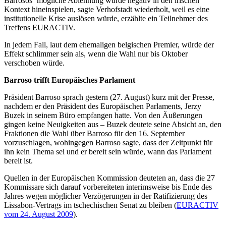
Barrosos‘ mögliche Ablehnung würde negativ in den irischen
Kontext hineinspielen, sagte Verhofstadt wiederholt, weil es eine
institutionelle Krise auslösen würde, erzählte ein Teilnehmer des
Treffens EURACTIV.
In jedem Fall, laut dem ehemaligen belgischen Premier, würde der
Effekt schlimmer sein als, wenn die Wahl nur bis Oktober
verschoben würde.
Barroso trifft Europäisches Parlament
Präsident Barroso sprach gestern (27. August) kurz mit der Presse,
nachdem er den Präsident des Europäischen Parlaments, Jerzy
Buzek in seinem Büro empfangen hatte. Von den Äußerungen
gingen keine Neuigkeiten aus – Buzek deutete seine Absicht an, den
Fraktionen die Wahl über Barroso für den 16. September
vorzuschlagen, wohingegen Barroso sagte, dass der Zeitpunkt für
ihn kein Thema sei und er bereit sein würde, wann das Parlament
bereit ist.
Quellen in der Europäischen Kommission deuteten an, dass die 27
Kommissare sich darauf vorbereiteten interimsweise bis Ende des
Jahres wegen möglicher Verzögerungen in der Ratifizierung des
Lissabon-Vertrags im tschechischen Senat zu bleiben (
EURACTIV
vom 24. August 2009
).