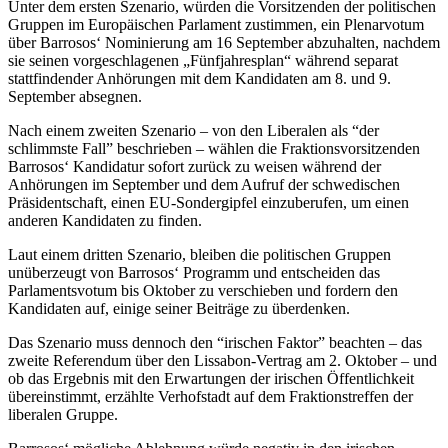
Unter dem ersten Szenario, würden die Vorsitzenden der politischen
Gruppen im Europäischen Parlament zustimmen, ein Plenarvotum
über Barrosos‘ Nominierung am 16 September abzuhalten, nachdem
sie seinen vorgeschlagenen „Fünfjahresplan“ während separat
stattfindender Anhörungen mit dem Kandidaten am 8. und 9.
September absegnen.
Nach einem zweiten Szenario – von den Liberalen als “der
schlimmste Fall” beschrieben – wählen die Fraktionsvorsitzenden
Barrosos‘ Kandidatur sofort zurück zu weisen während der
Anhörungen im September und dem Aufruf der schwedischen
Präsidentschaft, einen EU-Sondergipfel einzuberufen, um einen
anderen Kandidaten zu finden.
Laut einem dritten Szenario, bleiben die politischen Gruppen
unüberzeugt von Barrosos‘ Programm und entscheiden das
Parlamentsvotum bis Oktober zu verschieben und fordern den
Kandidaten auf, einige seiner Beiträge zu überdenken.
Das Szenario muss dennoch den “irischen Faktor” beachten – das
zweite Referendum über den Lissabon-Vertrag am 2. Oktober – und
ob das Ergebnis mit den Erwartungen der irischen Öffentlichkeit
übereinstimmt, erzählte Verhofstadt auf dem Fraktionstreffen der
liberalen Gruppe.