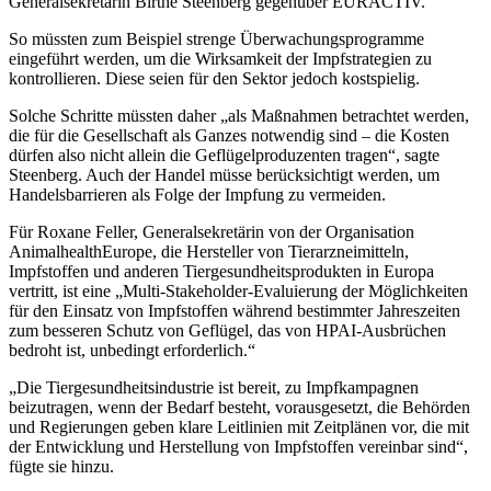
Generalsekretärin Birthe Steenberg gegenüber EURACTIV.
So müssten zum Beispiel strenge Überwachungsprogramme
eingeführt werden, um die Wirksamkeit der Impfstrategien zu
kontrollieren. Diese seien für den Sektor jedoch kostspielig.
Solche Schritte müssten daher „als Maßnahmen betrachtet werden,
die für die Gesellschaft als Ganzes notwendig sind – die Kosten
dürfen also nicht allein die Geflügelproduzenten tragen“, sagte
Steenberg. Auch der Handel müsse berücksichtigt werden, um
Handelsbarrieren als Folge der Impfung zu vermeiden.
Für Roxane Feller, Generalsekretärin von der Organisation
AnimalhealthEurope, die Hersteller von Tierarzneimitteln,
Impfstoffen und anderen Tiergesundheitsprodukten in Europa
vertritt, ist eine „Multi-Stakeholder-Evaluierung der Möglichkeiten
für den Einsatz von Impfstoffen während bestimmter Jahreszeiten
zum besseren Schutz von Geflügel, das von HPAI-Ausbrüchen
bedroht ist, unbedingt erforderlich.“
„Die Tiergesundheitsindustrie ist bereit, zu Impfkampagnen
beizutragen, wenn der Bedarf besteht, vorausgesetzt, die Behörden
und Regierungen geben klare Leitlinien mit Zeitplänen vor, die mit
der Entwicklung und Herstellung von Impfstoffen vereinbar sind“,
fügte sie hinzu.