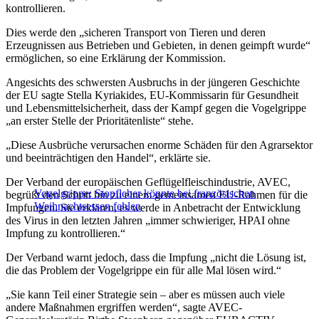
kontrollieren.
Dies werde den „sicheren Transport von Tieren und deren
Erzeugnissen aus Betrieben und Gebieten, in denen geimpft wurde“
ermöglichen, so eine Erklärung der Kommission.
Angesichts des schwersten Ausbruchs in der jüngeren Geschichte
der EU sagte Stella Kyriakides, EU-Kommissarin für Gesundheit
und Lebensmittelsicherheit, dass der Kampf gegen die Vogelgrippe
„an erster Stelle der Prioritätenliste“ stehe.
„Diese Ausbrüche verursachen enorme Schäden für den Agrarsektor
und beeinträchtigen den Handel“, erklärte sie.
Der Verband der europäischen Geflügelfleischindustrie, AVEC,
Vogelgrippe: Stopfleber könnte bei französischen
begrüßt den Schritt hin zu einem gemeinsamen EU-Rahmen für die
Weihnachtsessen fehlen
Impfungen. Sie erklären, es werde in Anbetracht der Entwicklung
des Virus in den letzten Jahren „immer schwieriger, HPAI ohne
Impfung zu kontrollieren.“
Der Verband warnt jedoch, dass die Impfung „nicht die Lösung ist,
die das Problem der Vogelgrippe ein für alle Mal lösen wird.“
„Sie kann Teil einer Strategie sein – aber es müssen auch viele
andere Maßnahmen ergriffen werden“, sagte AVEC-