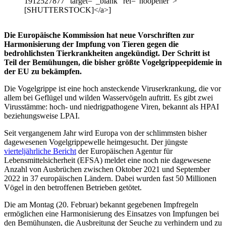
1912527877" target="_blank" rel="noopener">
[SHUTTERSTOCK]</a>]
Die Europäische Kommission hat neue Vorschriften zur
Harmonisierung der Impfung von Tieren gegen die
bedrohlichsten Tierkrankheiten angekündigt. Der Schritt ist
Teil der Bemühungen, die bisher größte Vogelgrippeepidemie in
der EU zu bekämpfen.
Die Vogelgrippe ist eine hoch ansteckende Viruserkrankung, die vor
allem bei Geflügel und wilden Wasservögeln auftritt. Es gibt zwei
Virusstämme: hoch- und niedrigpathogene Viren, bekannt als HPAI
beziehungsweise LPAI.
Seit vergangenem Jahr wird Europa von der schlimmsten bisher
dagewesenen Vogelgrippewelle heimgesucht. Der jüngste
vierteljährliche Bericht
der Europäischen Agentur für
Lebensmittelsicherheit (EFSA) meldet eine noch nie dagewesene
Anzahl von Ausbrüchen zwischen Oktober 2021 und September
2022 in 37 europäischen Ländern. Dabei wurden fast 50 Millionen
Vögel in den betroffenen Betrieben getötet.
Die am Montag (20. Februar) bekannt gegebenen Impfregeln
ermöglichen eine Harmonisierung des Einsatzes von Impfungen bei
den Bemühungen, die Ausbreitung der Seuche zu verhindern und zu