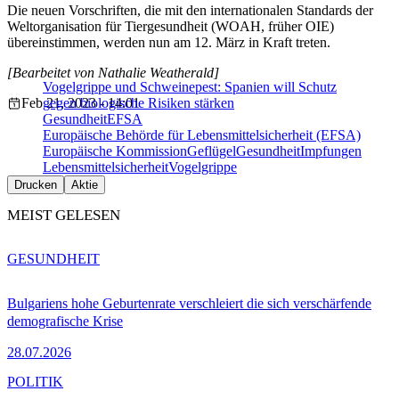
Die neuen Vorschriften, die mit den internationalen Standards der
Weltorganisation für Tiergesundheit (WOAH, früher OIE)
übereinstimmen, werden nun am 12. März in Kraft treten.
[Bearbeitet von Nathalie Weatherald]
Vogelgrippe und Schweinepest: Spanien will Schutz
Feb 21, 2023 - 14:01
gegen biologische Risiken stärken
Gesundheit
EFSA
Europäische Behörde für Lebensmittelsicherheit (EFSA)
Europäische Kommission
Geflügel
Gesundheit
Impfungen
Lebensmittelsicherheit
Vogelgrippe
Drucken
Aktie
MEIST GELESEN
GESUNDHEIT
Bulgariens hohe Geburtenrate verschleiert die sich verschärfende
demografische Krise
28.07.2026
POLITIK