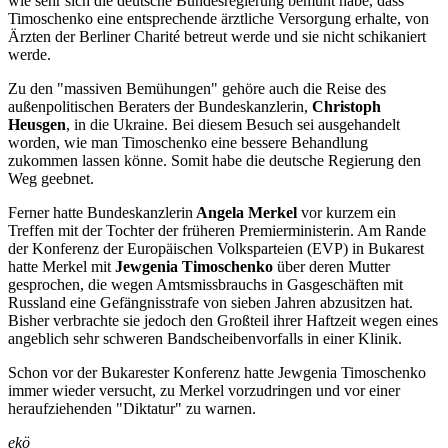
wie sehr sich die deutsche Bundesregierung bemüht habe, dass
Timoschenko eine entsprechende ärztliche Versorgung erhalte, von
Ärzten der Berliner Charité betreut werde und sie nicht schikaniert
werde.
Zu den "massiven Bemühungen" gehöre auch die Reise des
außenpolitischen Beraters der Bundeskanzlerin,
Christoph
Heusgen
, in die Ukraine. Bei diesem Besuch sei ausgehandelt
worden, wie man Timoschenko eine bessere Behandlung
zukommen lassen könne. Somit habe die deutsche Regierung den
Weg geebnet.
Ferner hatte Bundeskanzlerin
Angela Merkel
vor kurzem ein
Treffen mit der Tochter der früheren Premierministerin. Am Rande
der Konferenz der Europäischen Volksparteien (EVP) in Bukarest
hatte Merkel mit
Jewgenia Timoschenko
über deren Mutter
gesprochen, die wegen Amtsmissbrauchs in Gasgeschäften mit
Russland eine Gefängnisstrafe von sieben Jahren abzusitzen hat.
Bisher verbrachte sie jedoch den Großteil ihrer Haftzeit wegen eines
angeblich sehr schweren Bandscheibenvorfalls in einer Klinik.
Schon vor der Bukarester Konferenz hatte Jewgenia Timoschenko
immer wieder versucht, zu Merkel vorzudringen und vor einer
heraufziehenden "Diktatur" zu warnen.
ekö