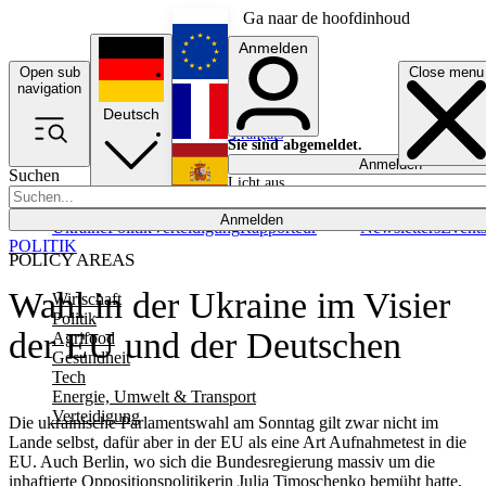
Ga naar de hoofdinhoud
Anmelden
Open sub
Close menu
English
navigation
Deutsch
Français
Sie sind abgemeldet.
Anmelden
Suchen
Licht aus
Español
Anmelden
Ukraine
Politik
Verteidigung
Rapporteur
Newsletters
Event
POLITIK
POLICY AREAS
Wahl in der Ukraine im Visier
Wirtschaft
Politik
der EU und der Deutschen
Agrifood
Gesundheit
Tech
Energie, Umwelt & Transport
Verteidigung
Die ukrainische Parlamentswahl am Sonntag gilt zwar nicht im
Lande selbst, dafür aber in der EU als eine Art Aufnahmetest in die
EU. Auch Berlin, wo sich die Bundesregierung massiv um die
inhaftierte Oppositionspolitikerin Julia Timoschenko bemüht hatte,