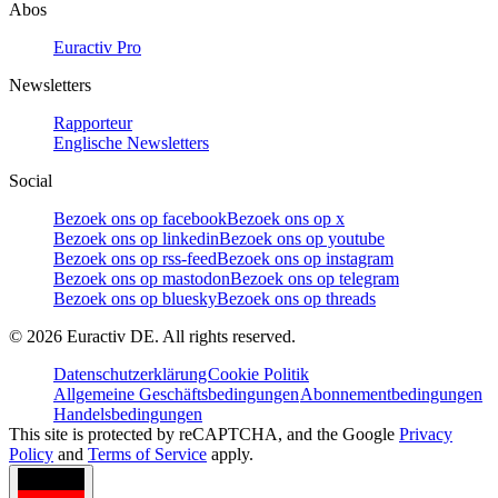
Abos
Euractiv Pro
Newsletters
Rapporteur
Englische Newsletters
Social
Bezoek ons op facebook
Bezoek ons op x
Bezoek ons op linkedin
Bezoek ons op youtube
Bezoek ons op rss-feed
Bezoek ons op instagram
Bezoek ons op mastodon
Bezoek ons op telegram
Bezoek ons op bluesky
Bezoek ons op threads
©
2026
Euractiv DE. All rights reserved.
Datenschutzerklärung
Cookie Politik
Allgemeine Geschäftsbedingungen
Abonnementbedingungen
Handelsbedingungen
This site is protected by reCAPTCHA, and the Google
Privacy
Policy
and
Terms of Service
apply.