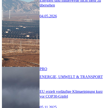
Energien sind mittlerweile nicht mehr zu
übersehen
04.05.2026
PRO
ENERGIE, UMWELT & TRANSPORT
EU erzielt vorläufige Klimaeinigung kurz
vor COP30-Gipfel
05.11.2025