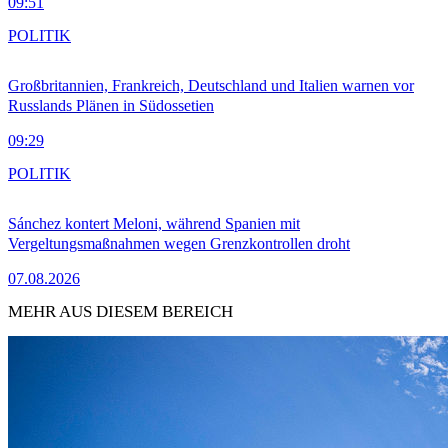
09:51
POLITIK
Großbritannien, Frankreich, Deutschland und Italien warnen vor
Russlands Plänen in Südossetien
09:29
POLITIK
Sánchez kontert Meloni, während Spanien mit
Vergeltungsmaßnahmen wegen Grenzkontrollen droht
07.08.2026
MEHR AUS DIESEM BEREICH