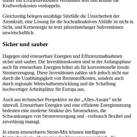
immer mit Effizienzeinbußen verbunden sein und könnte die
Kraftwerkskosten verdoppeln.
Gleichzeitig belegen unzählige Störfälle die Unsicherheit der
Atomkraft, eine Lösung für die hochradioaktiven Abfälle ist nicht in
Sicht, und Kernenergie ist trotz jahrzehntelanger Subventionen
unwirtschaftlich.
Sicher und sauber
Dagegen sind erneuerbare Energien und Effizienzmaßnahmen
sicher und sauber. Die Investitionskosten sind in der Anfangsphase
auch für erneuerbare Energien höher als für konventionelle fossile
Stromerzeugung. Diese Investitionen zahlen sich jedoch nicht nur
durch die Unabhängigkeit von Brennstoffkosten, sondern auch
durch regionale Wirtschaftsentwicklung und die Schaffung
hochwertiger Arbeitsplätze für Europa aus.
Auch aus technischer Perspektive ist der „Alles-Ansatz“ nicht
sinnvoll. Erneuerbare Energien und eine effiziente Energienutzung
bedeuten eine moderne Struktur des Stromsektors, die
Schwankungen von Stromversorgung und –verbrauch flexibel und
zuverlässig managt.
In einem erneuerbaren Strom-Mix können intelligente