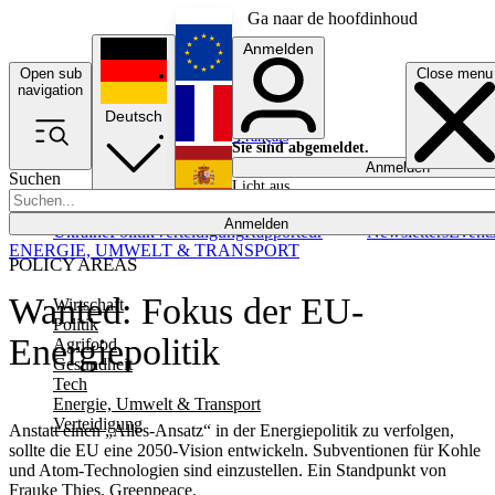
Ga naar de hoofdinhoud
Anmelden
Open sub
Close menu
English
navigation
Deutsch
Français
Sie sind abgemeldet.
Anmelden
Suchen
Licht aus
Español
Anmelden
Ukraine
Politik
Verteidigung
Rapporteur
Newsletters
Event
ENERGIE, UMWELT & TRANSPORT
POLICY AREAS
Wanted: Fokus der EU-
Wirtschaft
Politik
Energiepolitik
Agrifood
Gesundheit
Tech
Energie, Umwelt & Transport
Verteidigung
Anstatt einen „Alles-Ansatz“ in der Energiepolitik zu verfolgen,
sollte die EU eine 2050-Vision entwickeln. Subventionen für Kohle
und Atom-Technologien sind einzustellen. Ein Standpunkt von
Frauke Thies, Greenpeace.