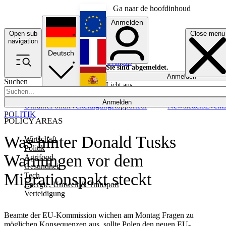
Ga naar de hoofdinhoud
Anmelden
Open sub
Close menu
English
navigation
Deutsch
Français
Sie sind abgemeldet.
Anmelden
Suchen
Licht aus
Español
Anmelden
Ukraine
Politik
Verteidigung
Rapporteur
Newsletters
Event
POLITIK
POLICY AREAS
Was hinter Donald Tusks
Wirtschaft
Politik
Warnungen vor dem
Agrifood
Gesundheit
Migrationspakt steckt
Tech
Energie, Umwelt & Transport
Verteidigung
Beamte der EU-Kommission wichen am Montag Fragen zu
möglichen Konsequenzen aus, sollte Polen den neuen EU-