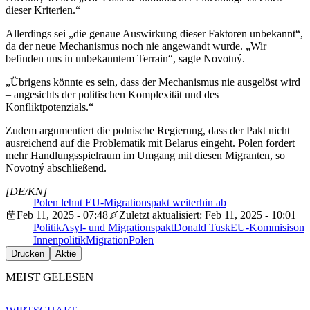
dieser Kriterien.“
Allerdings sei „die genaue Auswirkung dieser Faktoren unbekannt“,
da der neue Mechanismus noch nie angewandt wurde. „Wir
befinden uns in unbekanntem Terrain“, sagte Novotný.
„Übrigens könnte es sein, dass der Mechanismus nie ausgelöst wird
– angesichts der politischen Komplexität und des
Konfliktpotenzials.“
Zudem argumentiert die polnische Regierung, dass der Pakt nicht
ausreichend auf die Problematik mit Belarus eingeht. Polen fordert
mehr Handlungsspielraum im Umgang mit diesen Migranten, so
Novotný abschließend.
[DE/KN]
Polen lehnt EU-Migrationspakt weiterhin ab
Feb 11, 2025 - 07:48
Zuletzt aktualisiert: Feb 11, 2025 - 10:01
Politik
Asyl- und Migrationspakt
Donald Tusk
EU-Kommisison
Innenpolitik
Migration
Polen
Drucken
Aktie
MEIST GELESEN