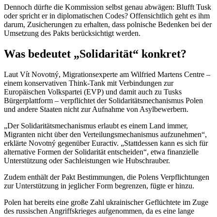
Dennoch dürfte die Kommission selbst genau abwägen: Blufft Tusk
oder spricht er in diplomatischen Codes? Offensichtlich geht es ihm
darum, Zusicherungen zu erhalten, dass polnische Bedenken bei der
Umsetzung des Pakts berücksichtigt werden.
Was bedeutet „Solidarität“ konkret?
Laut Vít Novotný, Migrationsexperte am Wilfried Martens Centre –
einem konservativen Think-Tank mit Verbindungen zur
Europäischen Volkspartei (EVP) und damit auch zu Tusks
Bürgerplattform
– verpflichtet der Solidaritätsmechanismus Polen
und andere Staaten nicht zur Aufnahme von Asylbewerbern.
„Der Solidaritätsmechanismus erlaubt es einem Land immer,
Migranten nicht über den Verteilungsmechanismus aufzunehmen“,
erklärte Novotný gegenüber Euractiv. „Stattdessen kann es sich für
alternative Formen der Solidarität entscheiden“, etwa finanzielle
Unterstützung oder Sachleistungen wie Hubschrauber.
Zudem enthält der Pakt Bestimmungen, die Polens Verpflichtungen
zur Unterstützung in jeglicher Form begrenzen, fügte er hinzu.
Polen hat bereits eine große Zahl ukrainischer Geflüchtete
im Zuge
des russischen Angriffskrieges
aufgenommen, da es eine lange