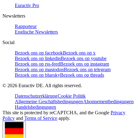
Euractiv Pro
Newsletters
Rapporteur
Englische Newsletters
Social
Bezoek ons op facebook
Bezoek ons op x
Bezoek ons op linkedin
Bezoek ons op youtube
Bezoek ons op rss-feed
Bezoek ons op instagram
Bezoek ons op mastodon
Bezoek ons op telegram
Bezoek ons op bluesky
Bezoek ons op threads
©
2026
Euractiv DE. All rights reserved.
Datenschutzerklärung
Cookie Politik
Allgemeine Geschäftsbedingungen
Abonnementbedingungen
Handelsbedingungen
This site is protected by reCAPTCHA, and the Google
Privacy
Policy
and
Terms of Service
apply.