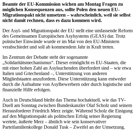
Beamte der EU-Kommission wichen am Montag Fragen zu
möglichen Konsequenzen aus, sollte Polen den neuen EU-
Migrationspakt nicht umsetzen – wahrscheinlich, weil sie selbst
nicht damit rechnen, dass es dazu kommen wird.
Der Asyl- und Migrationspakt der EU stellt eine umfassende Reform
des Gemeinsamen Europäischen Asylsystems (GEAS) dar. Trotz
polnischer Einwände wurde er im Mai von den EU-Ministern
verabschiedet und soll ab kommendem Jahr in Kraft treten.
Im Zentrum der Debatte steht der sogenannte
„Solidaritätsmechanismus“. Dieser ermöglicht es EU-Staaten, die
mit einer hohen Zahl an Asylsuchenden überfordert sind – wie etwa
Italien und Griechenland –, Unterstützung von anderen
Mitgliedstaaten anzufordern. Diese Unterstützung kann entweder
durch die Aufnahme von Asylbewerbern oder durch logistische und
finanzielle Hilfe erfolgen.
Auch in Deutschland bleibt das Thema hochaktuell, wie das TV-
Duell am Sonntag zwischen Bundeskanzler Olaf Scholz und seinem
Herausforderer Friedrich Merz zeigte. Während Scholz die Einigung
auf den Migrationspakt als politischen Erfolg seiner Regierung
wertete, äußerte Merz – ähnlich wie sein konservativer
Parteifamilienkollege Donald Tusk – Zweifel an der Umsetzung.