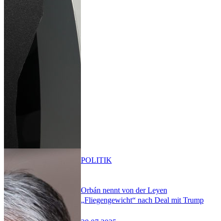
POLITIK
Orbán nennt von der Leyen
„Fliegengewicht“ nach Deal mit Trump