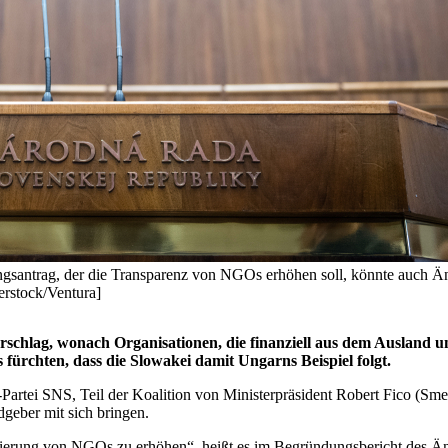
gsantrag, der die Transparenz von NGOs erhöhen soll, könnte auch Ä
erstock/Ventura]
schlag, wonach Organisationen, die finanziell aus dem Ausland un
ürchten, dass die Slowakei damit Ungarns Beispiel folgt.
tei SNS, Teil der Koalition von Ministerpräsident Robert Fico (Sme
dgeber mit sich bringen.
anzierung von NGOs zu erhöhen“, heißt es im Begründungsbericht des Ä