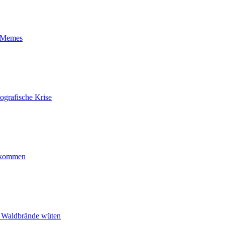
t-Memes
ografische Krise
ankommen
n Waldbrände wüten