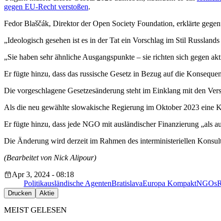
gegen EU-Recht verstoßen
.
Fedor Blaščák, Direktor der Open Society Foundation, erklärte gege
„Ideologisch gesehen ist es in der Tat ein Vorschlag im Stil Russlands
„Sie haben sehr ähnliche Ausgangspunkte – sie richten sich gegen akti
Er fügte hinzu, dass das russische Gesetz in Bezug auf die Konsequen
Die vorgeschlagene Gesetzesänderung steht im Einklang mit den Vers
Als die neu gewählte slowakische Regierung im Oktober 2023 eine K
Er fügte hinzu, dass jede NGO mit ausländischer Finanzierung „als 
Die Änderung wird derzeit im Rahmen des interministeriellen Konsult
(Bearbeitet von Nick Alipour)
Apr 3, 2024 - 08:18
Politik
ausländische Agenten
Bratislava
Europa Kompakt
NGOs
R
Drucken
Aktie
MEIST GELESEN