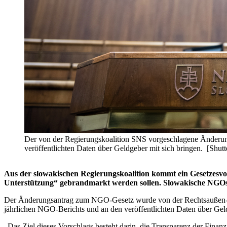
Der von der Regierungskoalition SNS vorgeschlagene Änderun
veröffentlichten Daten über Geldgeber mit sich bringen. [Shutt
Aus der slowakischen Regierungskoalition kommt ein Gesetzesvor
Unterstützung“ gebrandmarkt werden sollen. Slowakische NGOs f
Der Änderungsantrag zum NGO-Gesetz wurde von der Rechtsaußen-Par
jährlichen NGO-Berichts und an den veröffentlichten Daten über Gel
„Das Ziel dieses Vorschlags besteht darin, die Transparenz der Fin