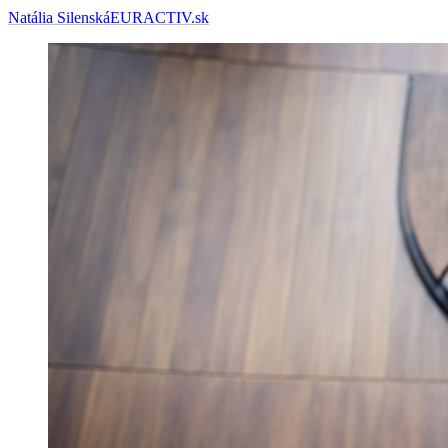
Natália Silenská
EURACTIV.sk