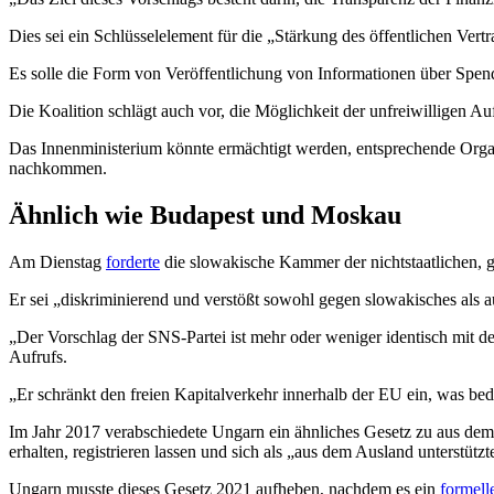
Dies sei ein Schlüsselelement für die „Stärkung des öffentlichen Ver
Es solle die Form von Veröffentlichung von Informationen über Spen
Die Koalition schlägt auch vor, die Möglichkeit der unfreiwilligen 
Das Innenministerium könnte ermächtigt werden, entsprechende Organi
nachkommen.
Ähnlich wie Budapest und Moskau
Am Dienstag
forderte
die slowakische Kammer der nichtstaatlichen, 
Er sei „diskriminierend und verstößt sowohl gegen slowakisches als 
„Der Vorschlag der SNS-Partei ist mehr oder weniger identisch mit d
Aufrufs.
„Er schränkt den freien Kapitalverkehr innerhalb der EU ein, was be
Im Jahr 2017 verabschiedete Ungarn ein ähnliches Gesetz zu aus de
erhalten, registrieren lassen und sich als „aus dem Ausland unterstüt
Ungarn musste dieses Gesetz 2021 aufheben, nachdem es ein
formell