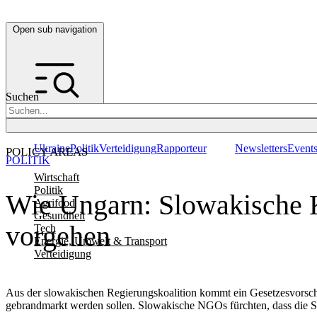
Open sub navigation
Suchen
Ukraine
Politik
Verteidigung
Rapporteur
Newsletters
Event
POLICY AREAS
POLITIK
Wirtschaft
Politik
Wie Ungarn: Slowakische K
Agrifood
Gesundheit
vorgehen
Tech
Energie, Umwelt & Transport
Verteidigung
Aus der slowakischen Regierungskoalition kommt ein Gesetzesvorschla
gebrandmarkt werden sollen. Slowakische NGOs fürchten, dass die Sl