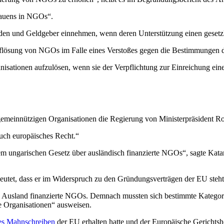
trauens in NGOs“.
den und Geldgeber einnehmen, wenn deren Unterstützung einen gesetzlic
Auflösung von NGOs im Falle eines Verstoßes gegen die Bestimmungen d
sationen aufzulösen, wenn sie der Verpflichtung zur Einreichung eines 
gemeinnützigen Organisationen die Regierung von Ministerpräsident Ro
auch europäisches Recht.“
em ungarischen Gesetz über ausländisch finanzierte NGOs“, sagte Kata
deutet, dass er im Widerspruch zu den Gründungsverträgen der EU steh
m Ausland finanzierte NGOs. Demnach mussten sich bestimmte Kategor
zte Organisationen“ ausweisen.
es Mahnschreiben
der EU erhalten hatte und der Europäische Gerichtsho