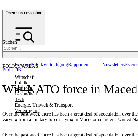
Open sub navigation
Suchen
Ukraine
Politik
Verteidigung
Rapporteur
Newsletters
Event
POLICY AREAS
POLITIK
Wirtschaft
Politik
Will NATO force in Macedo
Agrifood
Gesundheit
Tech
Energie, Umwelt & Transport
Verteidigung
Over the past week there has been a great deal of speculation over 
varying from a military force staying in Macedonia under a United N
Over the past week there has been a great deal of speculation over 