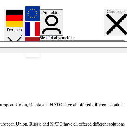
Close menu
Anmelden
English
Deutsch
Français
Sie sind abgemeldet.
Anmelden
Licht aus
Español
European Union, Russia and NATO have all offered different solutions
European Union, Russia and NATO have all offered different solutions