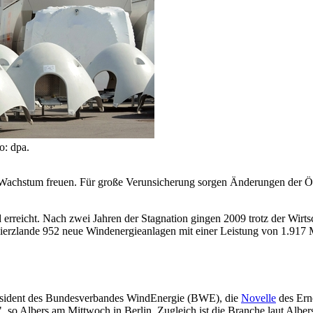
o: dpa.
rkes Wachstum freuen. Für große Verunsicherung sorgen Änderungen de
rreicht. Nach zwei Jahren der Stagnation gingen 2009 trotz der Wirtsc
erzlande 952 neue Windenergieanlagen mit einer Leistung von 1.917 M
äsident des Bundesverbandes WindEnergie (BWE), die
Novelle
des Ern
s", so Albers am Mittwoch in Berlin. Zugleich ist die Branche laut Albe