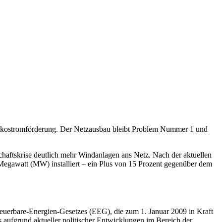
r Ökostromförderung. Der Netzausbau bleibt Problem Nummer 1 und
haftskrise deutlich mehr Windanlagen ans Netz. Nach der aktuellen
egawatt (MW) installiert – ein Plus von 15 Prozent gegenüber dem
euerbare-Energien-Gesetzes (EEG), die zum 1. Januar 2009 in Kraft
rs aufgrund aktueller politischer Entwicklungen im Bereich der