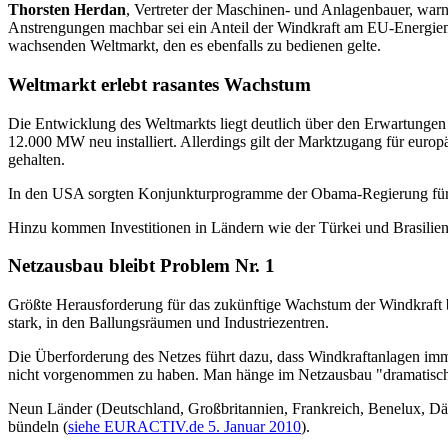
Thorsten Herdan
, Vertreter der Maschinen- und Anlagenbauer, warn
Anstrengungen machbar sei ein Anteil der Windkraft am EU-Energiemi
wachsenden Weltmarkt, den es ebenfalls zu bedienen gelte.
Weltmarkt erlebt rasantes Wachstum
Die Entwicklung des Weltmarkts liegt deutlich über den Erwartunge
12.000 MW neu installiert. Allerdings gilt der Marktzugang für europ
gehalten.
In den USA sorgten Konjunkturprogramme der Obama-Regierung für ei
Hinzu kommen Investitionen in Ländern wie der Türkei und Brasilie
Netzausbau bleibt Problem Nr. 1
Größte Herausforderung für das zukünftige Wachstum der Windkraft 
stark, in den Ballungsräumen und Industriezentren.
Die Überforderung des Netzes führt dazu, dass Windkraftanlagen im
nicht vorgenommen zu haben. Man hänge im Netzausbau "dramatisch h
Neun Länder (Deutschland, Großbritannien, Frankreich, Benelux, Dä
bündeln (
siehe EURACTIV.de 5. Januar 2010
).