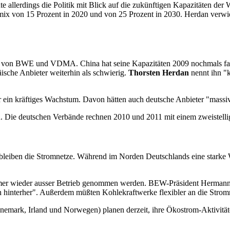
te allerdings die Politik mit Blick auf die zukünftigen Kapazitäten de
x von 15 Prozent in 2020 und von 25 Prozent in 2030. Herdan verwies 
n von BWE und VDMA. China hat seine Kapazitäten 2009 nochmals fast
äische Anbieter weiterhin als schwierig.
Thorsten Herdan
nennt ihn "
n kräftiges Wachstum. Davon hätten auch deutsche Anbieter "massiv 
n. Die deutschen Verbände rechnen 2010 und 2011 mit einem zweistell
bleiben die Stromnetze. Während im Norden Deutschlands eine starke W
mer wieder ausser Betrieb genommen werden. BEW-Präsident Hermann Al
interher". Außerdem müßten Kohlekraftwerke flexibler an die Stromn
nemark, Irland und Norwegen) planen derzeit, ihre Ökostrom-Aktivit