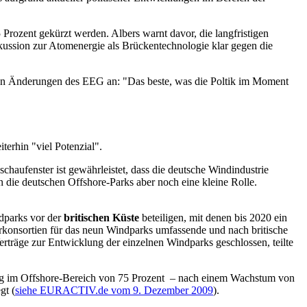
Prozent gekürzt werden. Albers warnt davor, die langfristigen
kussion zur Atomenergie als Brückentechnologie klar gegen die
an Änderungen des EEG an: "Das beste, was die Poltik im Moment
erhin "viel Potenzial".
haufenster ist gewährleistet, dass die deutsche Windindustrie
en die deutschen Offshore-Parks aber noch eine kleine Rolle.
dparks vor der
britischen Küste
beteiligen, mit denen bis 2020 ein
erkonsortien für das neun Windparks umfassende und nach britische
rträge zur Entwicklung der einzelnen Windparks geschlossen, teilte
ung im Offshore-Bereich von 75 Prozent – nach einem Wachstum von
gt (
siehe EURACTIV.de vom 9. Dezember 2009
).