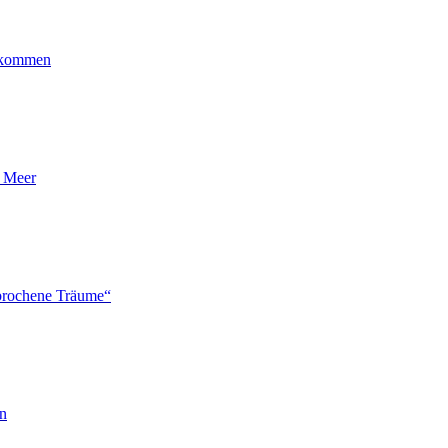
ankommen
n Meer
brochene Träume“
en