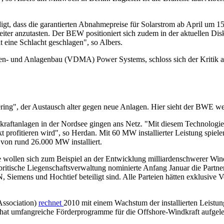
t, dass die garantierten Abnahmepreise für Solarstrom ab April um 15 
er anzutasten. Der BEW positioniert sich zudem in der aktuellen Dis
 eine Schlacht geschlagen", so Albers.
en- und Anlagenbau (VDMA) Power Systems, schloss sich der Kritik 
ng", der Austausch alter gegen neue Anlagen. Hier sieht der BWE weit
raftanlagen in der Nordsee gingen ans Netz. "Mit diesem Technologiesc
t profitieren wird", so Herdan. Mit 60 MW installierter Leistung spiel
 von rund 26.000 MW installiert.
e wollen sich zum Beispiel an der Entwicklung milliardenschwerer Win
 britische Liegenschaftsverwaltung nominierte Anfang Januar die Partn
iemens und Hochtief beteiligt sind. Alle Parteien hätten exklusive Ve
ssociation)
rechnet
2010 mit einem Wachstum der installierten Leist
hat umfangreiche Förderprogramme für die Offshore-Windkraft aufgele