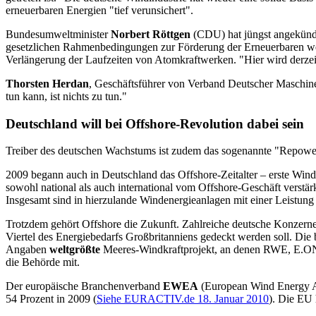
erneuerbaren Energien "tief verunsichert".
Bundesumweltminister
Norbert Röttgen
(CDU) hat jüngst angekündig
gesetzlichen Rahmenbedingungen zur Förderung der Erneuerbaren weit
Verlängerung der Laufzeiten von Atomkraftwerken. "Hier wird derzeit
Thorsten Herdan
, Geschäftsführer von Verband Deutscher Maschin
tun kann, ist nichts zu tun."
Deutschland will bei Offshore-Revolution dabei sein
Treiber des deutschen Wachstums ist zudem das sogenannte "Repoweri
2009 begann auch in Deutschland das Offshore-Zeitalter – erste Windk
sowohl national als auch international vom Offshore-Geschäft verstärk
Insgesamt sind in hierzulande Windenergieanlagen mit einer Leistung
Trotzdem gehört Offshore die Zukunft. Zahlreiche deutsche Konzern
Viertel des Energiebedarfs Großbritanniens gedeckt werden soll. Die
Angaben
weltgrößte
Meeres-Windkraftprojekt, an denen RWE, E.ON, S
die Behörde mit.
Der europäische Branchenverband
EWEA
(European Wind Energy A
54 Prozent in 2009 (
Siehe EURACTIV.de 18. Januar 2010
). Die EU 