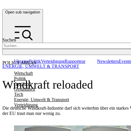
Open sub navigation
Suchen
Ukraine
Politik
Verteidigung
Rapporteur
Newsletters
Event
POLICY AREAS
ENERGIE, UMWELT & TRANSPORT
Wirtschaft
Politik
Windkraft reloaded
Agrifood
Gesundheit
Tech
Energie, Umwelt & Transport
Verteidigung
Die deutsche Windkraft-Industrie darf sich weiterhin über ein sta
der EU traut man nur wenig zu.